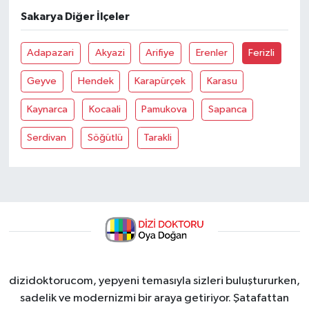
Sakarya Diğer İlçeler
Adapazari
Akyazi
Arifiye
Erenler
Ferizli
Geyve
Hendek
Karapürçek
Karasu
Kaynarca
Kocaali
Pamukova
Sapanca
Serdivan
Söğütlü
Tarakli
dizidoktorucom, yepyeni temasıyla sizleri buluştururken,
sadelik ve modernizmi bir araya getiriyor. Şatafattan