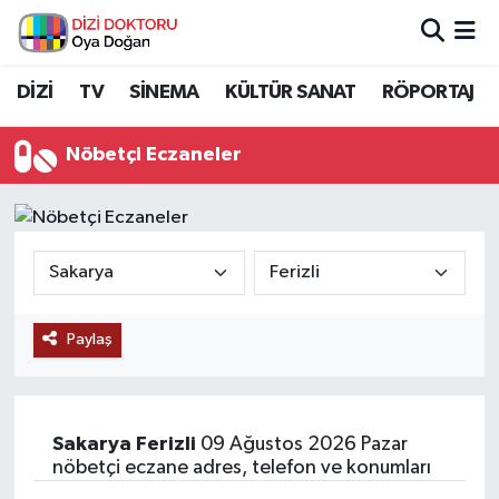
İstanbul Nöbetçi Eczaneler
DİZİ
TV
SİNEMA
KÜLTÜR SANAT
RÖPORTAJ
İstanbul Hava Durumu
Nöbetçi Eczaneler
İstanbul Namaz Vakitleri
İstanbul Trafik Yoğunluk Haritası
Süper Lig Puan Durumu ve Fikstür
Paylaş
Tüm Manşetler
Son Dakika Haberleri
Sakarya
Ferizli
09 Ağustos 2026 Pazar
nöbetçi eczane adres, telefon ve konumları
Haber Arşivi