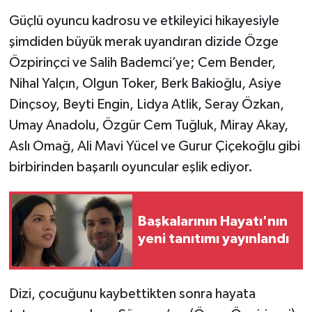
Güçlü oyuncu kadrosu ve etkileyici hikayesiyle
şimdiden büyük merak uyandıran dizide Özge
Özpirinçci ve Salih Bademci’ye; Cem Bender,
Nihal Yalçın, Olgun Toker, Berk Bakioğlu, Asiye
Dinçsoy, Beyti Engin, Lidya Atlik, Seray Özkan,
Umay Anadolu, Özgür Cem Tuğluk, Miray Akay,
Aslı Omağ, Ali Mavi Yücel ve Gurur Çiçekoğlu gibi
birbirinden başarılı oyuncular eşlik ediyor.
Başkalarının Hayatı'nın
yeni tanıtımı yayınlandı
Dizi, çocuğunu kaybettikten sonra hayata