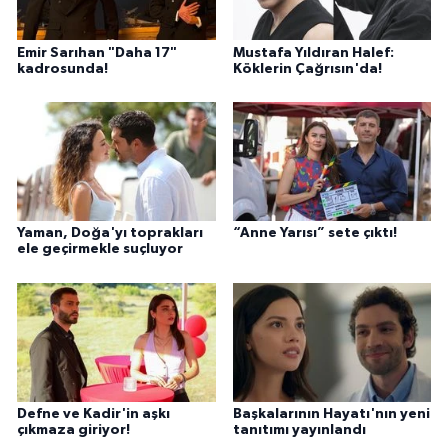
Emir Sarıhan "Daha 17"
Mustafa Yıldıran Halef:
kadrosunda!
Köklerin Çağrısın'da!
Yaman, Doğa'yı toprakları
“Anne Yarısı” sete çıktı!
ele geçirmekle suçluyor
Defne ve Kadir'in aşkı
Başkalarının Hayatı'nın yeni
çıkmaza giriyor!
tanıtımı yayınlandı