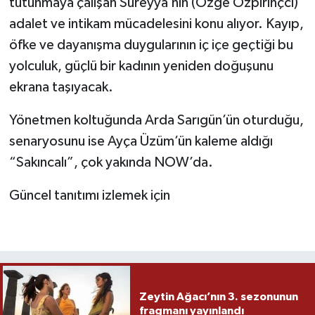
tutunmaya çalışan Süreyya’nın (Özge Özpirinçci)
adalet ve intikam mücadelesini konu alıyor. Kayıp,
öfke ve dayanışma duygularının iç içe geçtiği bu
yolculuk, güçlü bir kadının yeniden doğuşunu
ekrana taşıyacak.
Yönetmen koltuğunda Arda Sarıgün’ün oturduğu,
senaryosunu ise Ayça Üzüm’ün kaleme aldığı
“Sakıncalı”, çok yakında NOW’da.
Güncel tanıtımı izlemek için
Zeytin Ağacı’nın 3. sezonunun
fragmanı yayınlandı