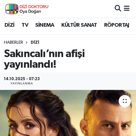
İstanbul Nöbetçi Eczaneler
DİZİ
TV
SİNEMA
KÜLTÜR SANAT
RÖPORTAJ
İstanbul Hava Durumu
HABERLER
DİZİ
Sakıncalı’nın afişi
İstanbul Namaz Vakitleri
yayınlandı!
İstanbul Trafik Yoğunluk Haritası
14.10.2025 - 07:23
YAYINLANMA
Süper Lig Puan Durumu ve Fikstür
Tüm Manşetler
Son Dakika Haberleri
Haber Arşivi