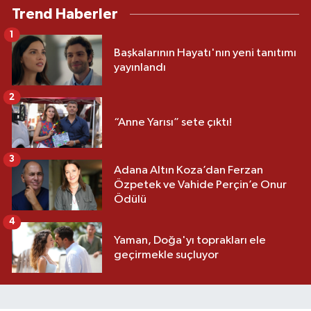
Trend Haberler
1
Başkalarının Hayatı'nın yeni tanıtımı
yayınlandı
2
“Anne Yarısı” sete çıktı!
3
Adana Altın Koza’dan Ferzan
Özpetek ve Vahide Perçin’e Onur
Ödülü
4
Yaman, Doğa'yı toprakları ele
geçirmekle suçluyor