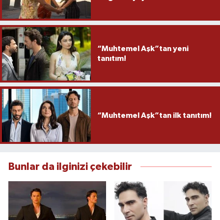
“Muhtemel Aşk”tan yeni
tanıtım!
“Muhtemel Aşk”tan ilk tanıtım!
Bunlar da ilginizi çekebilir