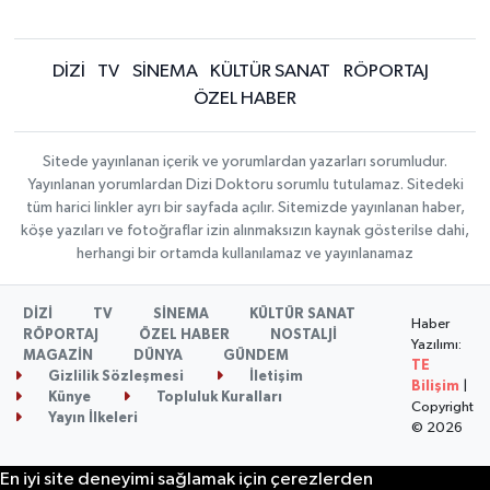
DİZİ
TV
SİNEMA
KÜLTÜR SANAT
RÖPORTAJ
ÖZEL HABER
Sitede yayınlanan içerik ve yorumlardan yazarları sorumludur.
Yayınlanan yorumlardan Dizi Doktoru sorumlu tutulamaz. Sitedeki
tüm harici linkler ayrı bir sayfada açılır. Sitemizde yayınlanan haber,
köşe yazıları ve fotoğraflar izin alınmaksızın kaynak gösterilse dahi,
herhangi bir ortamda kullanılamaz ve yayınlanamaz
DİZİ
TV
SİNEMA
KÜLTÜR SANAT
Haber
RÖPORTAJ
ÖZEL HABER
NOSTALJİ
Yazılımı:
MAGAZİN
DÜNYA
GÜNDEM
TE
Gizlilik Sözleşmesi
İletişim
Bilişim
|
Künye
Topluluk Kuralları
Copyright
Yayın İlkeleri
© 2026
En iyi site deneyimi sağlamak için çerezlerden