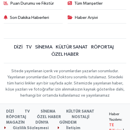
Puan Durumu ve Fikstür
Tüm Manşetler
Son Dakika Haberleri
Haber Arşivi
DİZİ
TV
SİNEMA
KÜLTÜR SANAT
RÖPORTAJ
ÖZEL HABER
Sitede yayınlanan içerik ve yorumlardan yazarları sorumludur.
Yayınlanan yorumlardan Dizi Doktoru sorumlu tutulamaz. Sitedeki
tüm harici linkler ayrı bir sayfada açılır. Sitemizde yayınlanan haber,
köşe yazıları ve fotoğraflar izin alınmaksızın kaynak gösterilse dahi,
herhangi bir ortamda kullanılamaz ve yayınlanamaz
DİZİ
TV
SİNEMA
KÜLTÜR SANAT
Haber
RÖPORTAJ
ÖZEL HABER
NOSTALJİ
Yazılımı:
MAGAZİN
DÜNYA
GÜNDEM
TE
Gizlilik Sözleşmesi
İletişim