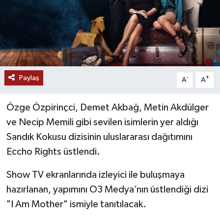
Paylaş
-
+
A
A
Özge Özpirinçci, Demet Akbağ, Metin Akdülger
ve Necip Memili gibi sevilen isimlerin yer aldığı
Sandık Kokusu dizisinin uluslararası dağıtımını
Eccho Rights üstlendi.
Show TV ekranlarında izleyici ile buluşmaya
hazırlanan, yapımını O3 Medya’nın üstlendiği dizi
"I Am Mother" ismiyle tanıtılacak.