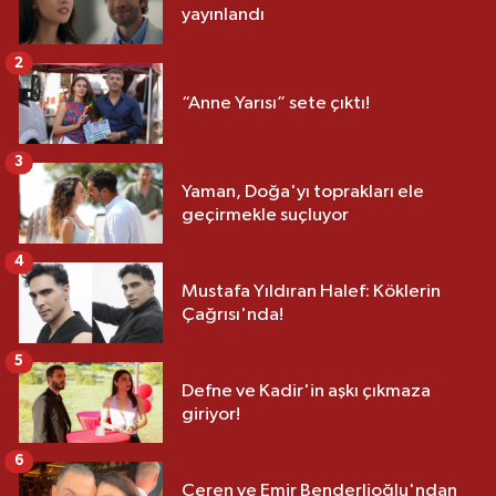
yayınlandı
2
“Anne Yarısı” sete çıktı!
3
Yaman, Doğa'yı toprakları ele
geçirmekle suçluyor
4
Mustafa Yıldıran Halef: Köklerin
Çağrısı'nda!
5
Defne ve Kadir'in aşkı çıkmaza
giriyor!
6
Ceren ve Emir Benderlioğlu'ndan