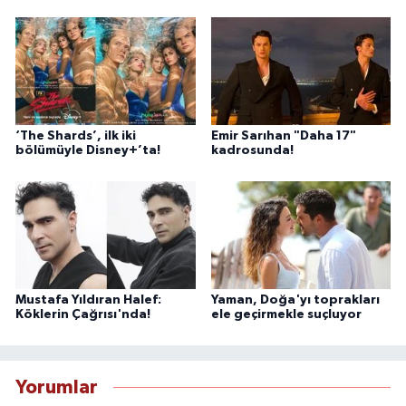
‘The Shards’, ilk iki
Emir Sarıhan "Daha 17"
bölümüyle Disney+’ta!
kadrosunda!
Mustafa Yıldıran Halef:
Yaman, Doğa'yı toprakları
Köklerin Çağrısı'nda!
ele geçirmekle suçluyor
Yorumlar