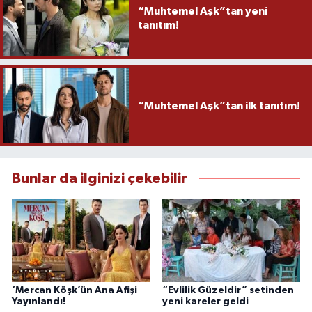
“Muhtemel Aşk”tan yeni
tanıtım!
“Muhtemel Aşk”tan ilk tanıtım!
Bunlar da ilginizi çekebilir
‘Mercan Köşk’ün Ana Afişi
“Evlilik Güzeldir” setinden
Yayınlandı!
yeni kareler geldi