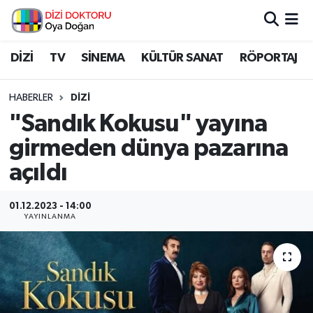
İstanbul Nöbetçi Eczaneler
DİZİ
TV
SİNEMA
KÜLTÜR SANAT
RÖPORTAJ
İstanbul Hava Durumu
HABERLER
DİZİ
"Sandık Kokusu" yayına
İstanbul Namaz Vakitleri
girmeden dünya pazarına
İstanbul Trafik Yoğunluk Haritası
açıldı
Süper Lig Puan Durumu ve Fikstür
01.12.2023 - 14:00
YAYINLANMA
Tüm Manşetler
Son Dakika Haberleri
Haber Arşivi