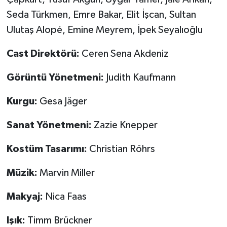
Seda Türkmen, Emre Bakar, Elit İşcan, Sultan
Ulutaş Alopé, Emine Meyrem, İpek Seyalıoğlu
Cast Direkt
ö
r
ü
:
Ceren Sena Akdeniz
G
ö
r
ü
nt
ü Yö
netmeni:
Judith Kaufmann
Kurgu:
Gesa Jäger
Sanat Y
ö
netmeni:
Zazie Knepper
Kost
ü
m Tasar
ı
m
ı
:
Christian Röhrs
M
ü
zik:
Marvin Miller
Makyaj:
Nica Faas
I
şı
k:
Timm Brückner