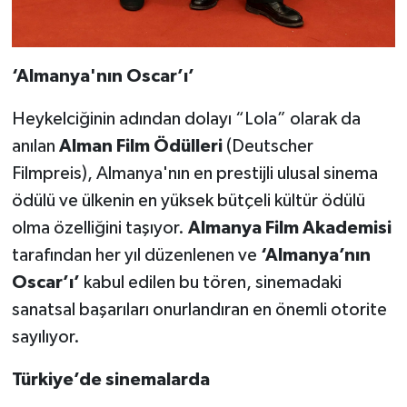
‘
Almanya'n
ı
n Oscar
’ı’
Heykelciğinin adından dolayı “Lola” olarak da
anılan
Alman Film
Ö
d
ü
lleri
(Deutscher
Filmpreis), Almanya'nın en prestijli ulusal sinema
ödülü ve ülkenin en yüksek bütçeli kültür ödülü
olma özelliğini taşıyor.
Almanya Film Akademisi
tarafından her yıl düzenlenen ve
‘
Almanya
’
n
ı
n
Oscar
’ı’
kabul edilen bu tören, sinemadaki
sanatsal başarıları onurlandıran en önemli otorite
sayılıyor.
T
ü
rkiye
’
de sinemalarda