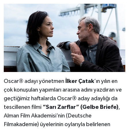
Oscar® adayı yönetmen
İ
lker
Ç
atak
’ın yılın en
çok konuşulan yapımları arasına adını yazdıran ve
geçtiğimiz haftalarda Oscar® aday adaylığı da
tescillenen filmi
“
Sar
ı
Zarflar
”
(Gelbe Briefe)
,
Alman Film Akademisi’nin (Deutsche
Filmakademie) üyelerinin oylarıyla belirlenen