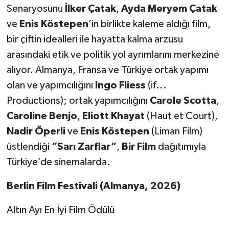
Senaryosunu
İ
lker
Ç
atak
,
Ayda Meryem
Ç
atak
ve
Enis K
ö
stepen
’in birlikte kaleme aldığı film,
bir çiftin idealleri ile hayatta kalma arzusu
arasındaki etik ve politik yol ayrımlarını merkezine
alıyor. Almanya, Fransa ve Türkiye ortak yapımı
olan ve yapımcılığını
Ingo Fliess
(if...
Productions); ortak yapımcılığını
Carole Scotta
,
Caroline Benjo
,
Eliott Khayat
(Haut et Court),
Nadir
Ö
perli
ve
Enis K
ö
stepen
(Liman Film)
üstlendiği
“
Sar
ı
Zarflar
”
,
Bir Film
dağıtımıyla
Türkiye’de sinemalarda.
Berlin Film Festivali (Almanya, 2026)
Altın Ayı En İyi Film Ödülü