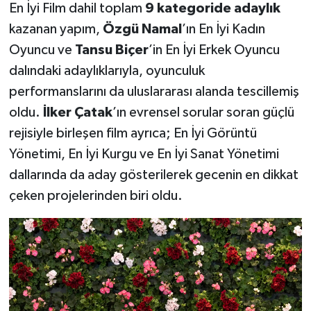
En İyi Film dahil toplam
9 kategoride adayl
ı
k
kazanan yapım,
Ö
zg
ü
Namal
’ın En İyi Kadın
Oyuncu ve
Tansu Bi
ç
er
’in En İyi Erkek Oyuncu
dalındaki adaylıklarıyla, oyunculuk
performanslarını da uluslararası alanda tescillemiş
oldu.
İ
lker
Ç
atak
’ın evrensel sorular soran güçlü
rejisiyle birleşen film ayrıca; En İyi Görüntü
Yönetimi, En İyi Kurgu ve En İyi Sanat Yönetimi
dallarında da aday gösterilerek gecenin en dikkat
çeken projelerinden biri oldu.