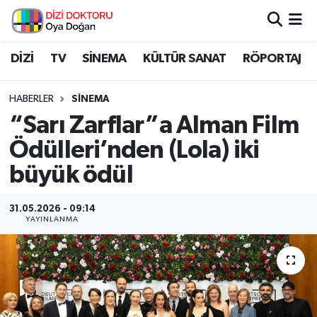
İstanbul Nöbetçi Eczaneler
DİZİ
TV
SİNEMA
KÜLTÜR SANAT
RÖPORTAJ
İstanbul Hava Durumu
HABERLER
SİNEMA
“Sarı Zarflar”a Alman Film
İstanbul Namaz Vakitleri
Ödülleri’nden (Lola) iki
İstanbul Trafik Yoğunluk Haritası
büyük ödül
Süper Lig Puan Durumu ve Fikstür
31.05.2026 - 09:14
YAYINLANMA
Tüm Manşetler
Son Dakika Haberleri
Haber Arşivi