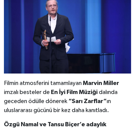
Filmin atmosferini tamamlayan
Marvin Miller
imzalı besteler de
En
İ
yi Film M
ü
zi
ğ
i
dalında
geceden ödülle dönerek
“
Sar
ı
Zarflar
”
ın
uluslararası gücünü bir kez daha kanıtladı.
Ö
zg
ü
Namal ve Tansu Bi
ç
er
’
e adayl
ı
k