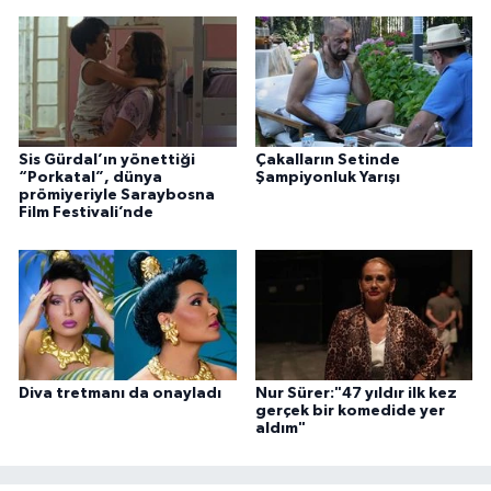
Sis Gürdal’ın yönettiği
Çakalların Setinde
“Porkatal”, dünya
Şampiyonluk Yarışı
prömiyeriyle Saraybosna
Film Festivali’nde
Diva tretmanı da onayladı
Nur Sürer:"47 yıldır ilk kez
gerçek bir komedide yer
aldım"