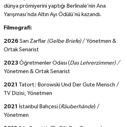
dünya prömiyerini yaptığı Berlinale’nin Ana
Yarışması’nda Altın Ayı Ödülü’nü kazandı.
Filmografi:
2026
Sarı Zarflar
(Gelbe Briefe)
/ Yönetmen &
Ortak Senarist
2023
Öğretmenler Odası (
Das Lehrerzimmer) /
Yönetmen & Ortak Senarist
2021
Tatort: Borowski Und Der Gute Mensch /
TV Dizisi, Yönetmen
2021
İstanbul Bahçesi (
R
ä
uberh
ä
nde
) /
Yönetmen