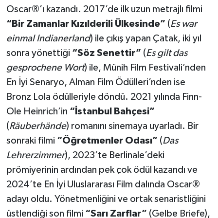
Oscar®’ı kazandı. 2017’de ilk uzun metrajlı filmi
“
Bir Zamanlar K
ı
z
ı
lderili
Ü
lkesinde
”
(
Es war
einmal Indianerland
) ile çıkış yapan Çatak, iki yıl
sonra yönettiği
“
S
ö
z Senettir
”
(
Es gilt das
gesprochene Wort
) ile, Münih Film Festivali’nden
En İyi Senaryo, Alman Film Ödülleri’nden ise
Bronz Lola ödülleriyle döndü. 2021 yılında Finn-
Ole Heinrich’in
“İ
stanbul Bah
ç
esi
”
(
R
ä
uberh
ä
nde
) romanını sinemaya uyarladı. Bir
sonraki filmi
“Öğ
retmenler Odas
ı”
(
Das
Lehrerzimmer
), 2023’te Berlinale’deki
prömiyerinin ardından pek çok ödül kazandı ve
2024’te En İyi Uluslararası Film dalında Oscar®
adayı oldu. Yönetmenliğini ve ortak senaristliğini
üstlendiği son filmi
“
Sar
ı
Zarflar
”
(Gelbe Briefe),