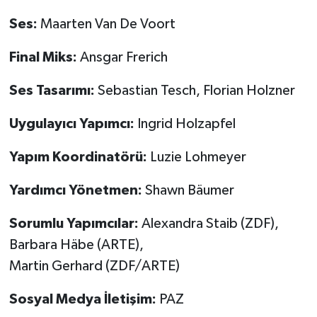
Ses:
Maarten Van De Voort
Final Miks:
Ansgar Frerich
Ses Tasar
ı
m
ı
:
Sebastian Tesch, Florian Holzner
Uygulay
ı
c
ı
Yap
ı
mc
ı
:
Ingrid Holzapfel
Yap
ı
m Koordinat
ö
r
ü
:
Luzie Lohmeyer
Yard
ı
mc
ı Yö
netmen:
Shawn Bäumer
Sorumlu Yap
ı
mc
ı
lar:
Alexandra Staib (ZDF),
Barbara Häbe (ARTE),
Martin Gerhard (ZDF/ARTE)
Sosyal Medya
İ
leti
ş
im:
PAZ