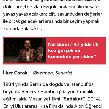
dolu süreçte kızları Ezgi ile aralarındaki mesafe
yavaş yavaş açılırken; çift, savundukları değerler
ile ortak gelecekleri arasında bir seçim yapmak
zorunda kalacaktır.
Nur Sürer:"47 yıldır ilk
kez gerçek bir
komedide yer aldım"
İ
lker
Ç
atak
–
Yö
netmen, Senarist
1984 yılında Berlin'de doğdu ve İstanbul'da
büyüdü. Berlin ve Hamburg’da yönetmenlik
eğitimi aldı. Mezuniyet filmi
“
Sadakat
”
(2014),
En İyi Uluslararası Kısa Film dalında Altın Öğrenci