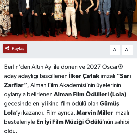
Paylaş
-
+
A
A
Berlin’den Altın Ayı ile dönen ve 2027 Oscar®
aday adaylığı tescillenen
İ
lker
Ç
atak
imzalı
“
Sar
ı
Zarflar
”
, Alman Film Akademisi’nin üyelerinin
oylarıyla belirlenen
Alman Film
Ö
d
ü
lleri (Lola)
gecesinde en iyi ikinci film ödülü olan
G
ü
m
üş
Lola
’yı kazandı. Film ayrıca,
Marvin Miller
imzalı
besteleriyle
En
İ
yi Film M
ü
zi
ğ
i
Ö
d
ü
l
ü
’nün sahibi
oldu.