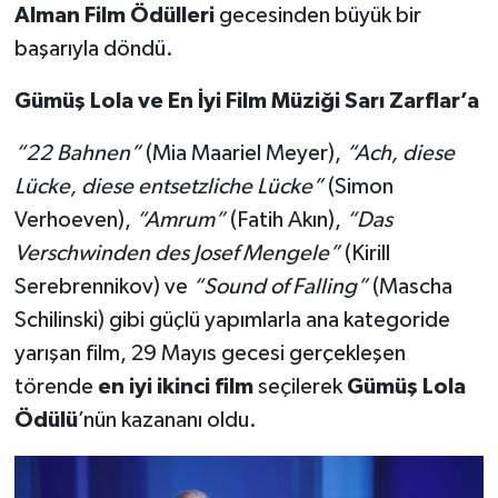
Alman Film
Ö
d
ü
lleri
gecesinden büyük bir
başarıyla döndü.
G
ü
m
üş
Lola ve En
İ
yi Film M
ü
zi
ğ
i Sar
ı
Zarflar
’
a
“
22 Bahnen
”
(Mia Maariel Meyer),
“
Ach, diese
L
ü
cke, diese entsetzliche L
ücke”
(Simon
Verhoeven),
“
Amrum
”
(Fatih Akın),
“
Das
Verschwinden des Josef Mengele
”
(Kirill
Serebrennikov) ve
“Sound of Falling”
(Mascha
Schilinski) gibi güçlü yapımlarla ana kategoride
yarışan film, 29 Mayıs gecesi gerçekleşen
törende
en iyi ikinci film
seçilerek
G
ü
m
üş
Lola
Ö
d
ü
l
ü
’nün kazananı oldu.