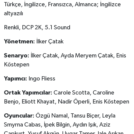
Türkçe, İngilizce, Fransızca, Almanca; İngilizce
altyazılı
Renkli, DCP 2K, 5.1 Sound
Yö
netmen:
İlker Çatak
Senaryo:
İlker Çatak, Ayda Meryem Çatak, Enis
Köstepen
Yap
ı
mc
ı
:
Ingo Fliess
Ortak Yap
ı
mc
ı
lar:
Carole Scotta, Caroline
Benjo, Eliott Khayat, Nadir Öperli, Enis Köstepen
Oyuncular:
Özgü Namal, Tansu Biçer, Leyla
Smyrna Cabas, İpek Bilgin, Aydın Işık, Aziz
Çapkurt, Yusuf Akgün, Uygar Tamer, Jale Arıkan,