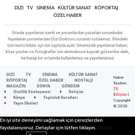
DİZİ
TV
SİNEMA
KÜLTÜR SANAT
RÖPORTAJ
ÖZEL HABER
Sitede yayınlanan içerik ve yorumlardan yazarları sorumludur.
Yayınlanan yorumlardan Dizi Doktoru sorumlu tutulamaz. Sitedeki
tüm harici linkler ayrı bir sayfada açılır. Sitemizde yayınlanan haber,
köşe yazıları ve fotoğraflar izin alınmaksızın kaynak gösterilse dahi,
herhangi bir ortamda kullanılamaz ve yayınlanamaz
DİZİ
TV
SİNEMA
KÜLTÜR SANAT
Haber
RÖPORTAJ
ÖZEL HABER
NOSTALJİ
Yazılımı:
MAGAZİN
DÜNYA
GÜNDEM
TE
Gizlilik Sözleşmesi
İletişim
Bilişim
|
Künye
Topluluk Kuralları
Copyright
Yayın İlkeleri
© 2026
En iyi site deneyimi sağlamak için çerezlerden
faydalanıyoruz. Detaylar için lütfen tıklayın.
Gizlilik