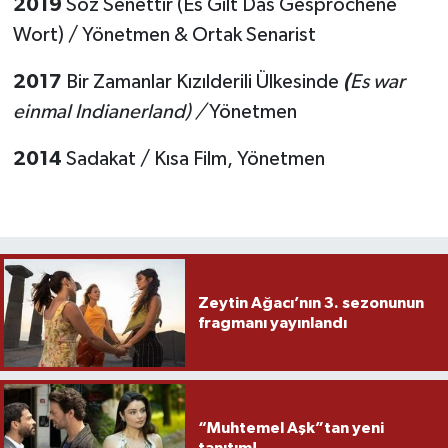
2019
Söz Senettir (Es Gilt Das Gesprochene
Wort) / Yönetmen & Ortak Senarist
2017
Bir Zamanlar Kızılderili Ülkesinde
(
Es war
einmal Indianerland) /
Yönetmen
2014
Sadakat / Kısa Film, Yönetmen
Zeytin Ağacı’nın 3. sezonunun
fragmanı yayınlandı
“Muhtemel Aşk”tan yeni