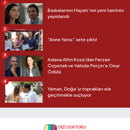
1
Başkalarının Hayatı'nın yeni tanıtımı
yayınlandı
2
“Anne Yarısı” sete çıktı!
3
Adana Altın Koza’dan Ferzan
Özpetek ve Vahide Perçin’e Onur
Ödülü
4
Yaman, Doğa'yı toprakları ele
geçirmekle suçluyor