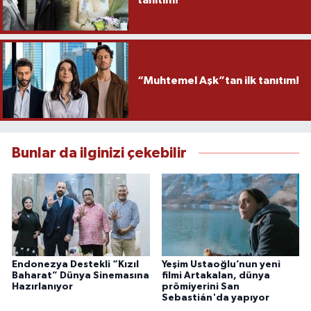
tanıtım!
“Muhtemel Aşk”tan ilk tanıtım!
Bunlar da ilginizi çekebilir
Endonezya Destekli “Kızıl
Yeşim Ustaoğlu’nun yeni
Baharat” Dünya Sinemasına
filmi Artakalan, dünya
Hazırlanıyor
prömiyerini San
Sebastián'da yapıyor