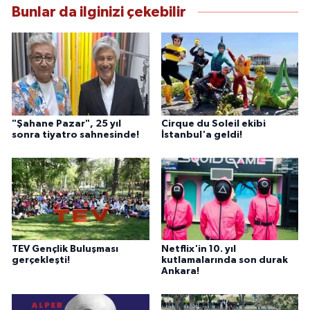
Bunlar da ilginizi çekebilir
"Şahane Pazar", 25 yıl
Cirque du Soleil ekibi
sonra tiyatro sahnesinde!
İstanbul'a geldi!
TEV Gençlik Buluşması
Netflix'in 10. yıl
gerçekleşti!
kutlamalarında son durak
Ankara!