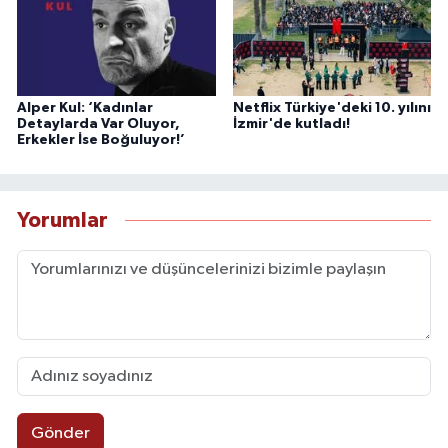
Alper Kul: ‘Kadınlar
Netflix Türkiye'deki 10. yılını
Detaylarda Var Oluyor,
İzmir'de kutladı!
Erkekler İse Boğuluyor!’
Yorumlar
Gönder