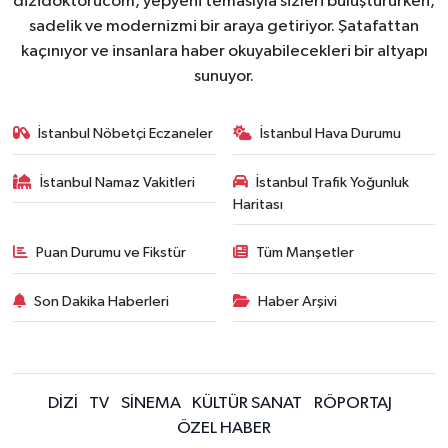
dizidoktorucom, yepyeni temasıyla sizleri buluştururken,
sadelik ve modernizmi bir araya getiriyor. Şatafattan
kaçınıyor ve insanlara haber okuyabilecekleri bir altyapı
sunuyor.
İstanbul Nöbetçi Eczaneler
İstanbul Hava Durumu
İstanbul Namaz Vakitleri
İstanbul Trafik Yoğunluk
Haritası
Puan Durumu ve Fikstür
Tüm Manşetler
Son Dakika Haberleri
Haber Arşivi
DİZİ
TV
SİNEMA
KÜLTÜR SANAT
RÖPORTAJ
ÖZEL HABER