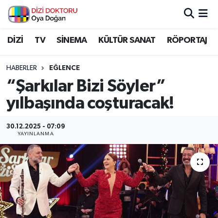
İstanbul Nöbetçi Eczaneler
DİZİ
TV
SİNEMA
KÜLTÜR SANAT
RÖPORTAJ
İstanbul Hava Durumu
HABERLER
EĞLENCE
“Şarkılar Bizi Söyler”
İstanbul Namaz Vakitleri
yılbaşında coşturacak!
İstanbul Trafik Yoğunluk Haritası
30.12.2025 - 07:09
YAYINLANMA
Süper Lig Puan Durumu ve Fikstür
Tüm Manşetler
Son Dakika Haberleri
Haber Arşivi