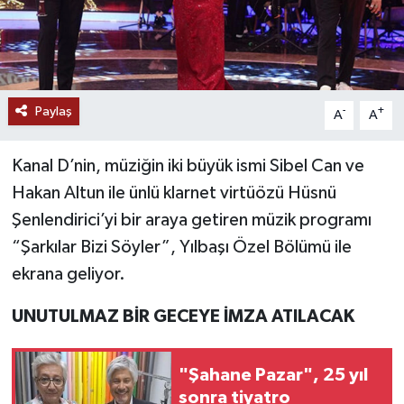
Paylaş
-
+
A
A
Kanal D’nin, müziğin iki büyük ismi Sibel Can ve
Hakan Altun ile ünlü klarnet virtüözü Hüsnü
Şenlendirici’yi bir araya getiren müzik programı
“Şarkılar Bizi Söyler”, Yılbaşı Özel Bölümü ile
ekrana geliyor.
UNUTULMAZ BİR GECEYE İMZA ATILACAK
"Şahane Pazar", 25 yıl
sonra tiyatro