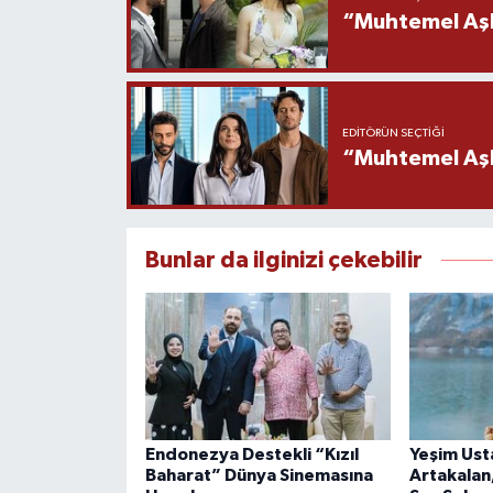
“Muhtemel Aşk
EDITÖRÜN SEÇTIĞI
“Muhtemel Aşk”
Bunlar da ilginizi çekebilir
Endonezya Destekli “Kızıl
Yeşim Usta
Baharat” Dünya Sinemasına
Artakalan