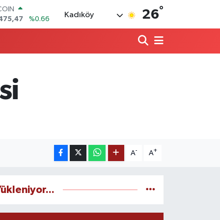
°
COIN
26
Kadıköy
475,47
%0.66
LAR
5971
%0.05
RO
1336
%0.18
RLİN
,2534
%0.22
si
M ALTIN
8.23
%0.39
T100
703
%0
-
+
A
A
ükleniyor...