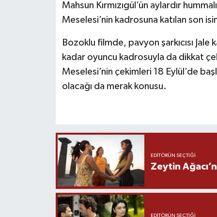
Mahsun Kırmızıgül’ün aylardır hummalı b
Meselesi’nin kadrosuna katılan son is
Bozoklu filmde, pavyon şarkıcısı Jale
kadar oyuncu kadrosuyla da dikkat çeke
Meselesi’nin çekimleri 18 Eylül’de baş
olacağı da merak konusu.
EDITÖRÜN SEÇTIĞI
Zeytin Ağacı’n
EDITÖRÜN SEÇTIĞI