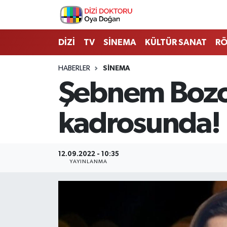
İstanbul Nöbetçi Eczaneler
DİZİ
TV
SİNEMA
KÜLTÜR SANAT
RÖ
İstanbul Hava Durumu
HABERLER
SİNEMA
Şebnem Bozok
İstanbul Namaz Vakitleri
kadrosunda!
İstanbul Trafik Yoğunluk Haritası
Süper Lig Puan Durumu ve Fikstür
12.09.2022 - 10:35
YAYINLANMA
Tüm Manşetler
Son Dakika Haberleri
Haber Arşivi