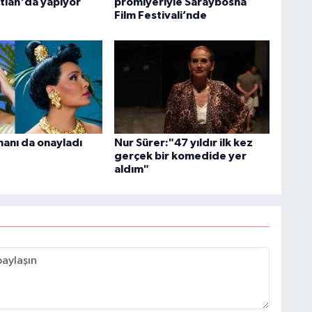
tián'da yapıyor
prömiyeriyle Saraybosna
Film Festivali’nde
manı da onayladı
Nur Sürer:"47 yıldır ilk kez
gerçek bir komedide yer
aldım"