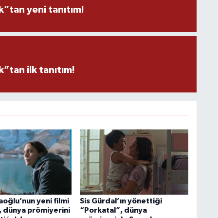
”tan yeni tanıtım!
tan ilk tanıtım!
oğlu’nun yeni filmi
Sis Gürdal’ın yönettiği
, dünya prömiyerini
“Porkatal”, dünya