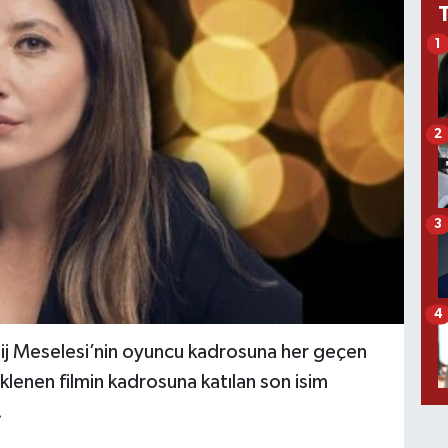
1
2
3
4
stij Meselesi’nin oyuncu kadrosuna her geçen
eklenen filmin kadrosuna katılan son isim
.