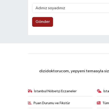
Gönder
dizidoktorucom, yepyeni temasıyla sizle
İstanbul Nöbetçi Eczaneler
İst
Puan Durumu ve Fikstür
Tüm