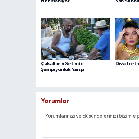
Hazırlanıyor
San Sebas
Çakalların Setinde
Diva tret
Şampiyonluk Yarışı
Yorumlar