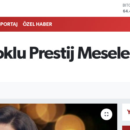
BIT
64.
DO
47,
PORTAJ
ÖZEL HABER
EU
55,
STE
64
lu Prestij Mesele
GRA
651
BİS
13.
Y