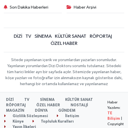
Son Dakika Haberleri
Haber Arşivi
DİZİ
TV
SİNEMA
KÜLTÜR SANAT
RÖPORTAJ
ÖZEL HABER
Sitede yayınlanan içerik ve yorumlardan yazarları sorumludur.
Yayınlanan yorumlardan Dizi Doktoru sorumlu tutulamaz. Sitedeki
tüm harici linkler ayrı bir sayfada açılır. Sitemizde yayınlanan haber,
köşe yazıları ve fotoğraflar izin alınmaksızın kaynak gösterilse dahi,
herhangi bir ortamda kullanılamaz ve yayınlanamaz
DİZİ
TV
SİNEMA
KÜLTÜR SANAT
Haber
RÖPORTAJ
ÖZEL HABER
NOSTALJİ
Yazılımı:
MAGAZİN
DÜNYA
GÜNDEM
TE
Gizlilik Sözleşmesi
İletişim
Bilişim
|
Künye
Topluluk Kuralları
Copyright
Yayın İlkeleri