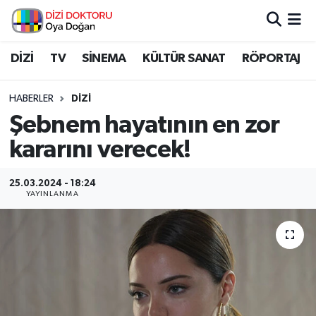
İstanbul Nöbetçi Eczaneler
DİZİ
TV
SİNEMA
KÜLTÜR SANAT
RÖPORTAJ
İstanbul Hava Durumu
HABERLER
DİZİ
Şebnem hayatının en zor
İstanbul Namaz Vakitleri
kararını verecek!
İstanbul Trafik Yoğunluk Haritası
25.03.2024 - 18:24
YAYINLANMA
Süper Lig Puan Durumu ve Fikstür
Tüm Manşetler
Son Dakika Haberleri
Haber Arşivi