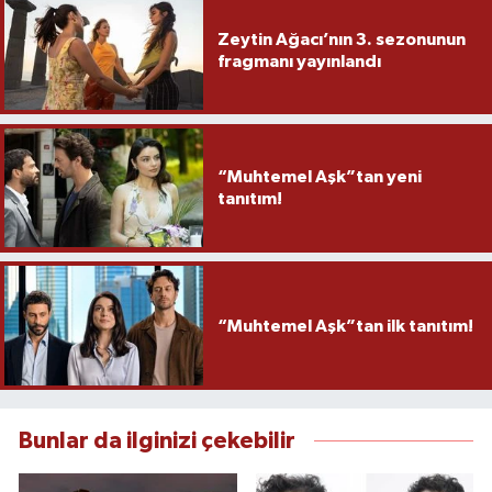
Zeytin Ağacı’nın 3. sezonunun
fragmanı yayınlandı
“Muhtemel Aşk”tan yeni
tanıtım!
“Muhtemel Aşk”tan ilk tanıtım!
Bunlar da ilginizi çekebilir