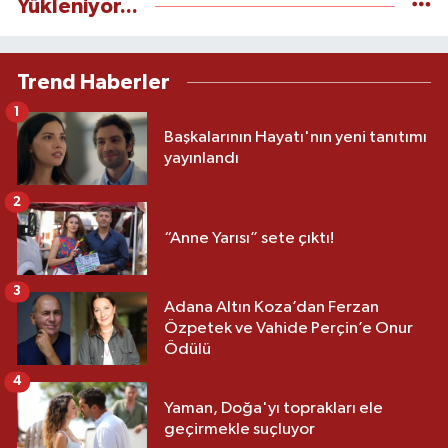
Yükleniyor...
Trend Haberler
1
Başkalarının Hayatı'nın yeni tanıtımı
yayınlandı
2
“Anne Yarısı” sete çıktı!
3
Adana Altın Koza’dan Ferzan
Özpetek ve Vahide Perçin’e Onur
Ödülü
4
Yaman, Doğa'yı toprakları ele
geçirmekle suçluyor