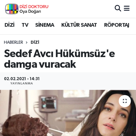
İstanbul Nöbetçi Eczaneler
DİZİ
TV
SİNEMA
KÜLTÜR SANAT
RÖPORTAJ
İstanbul Hava Durumu
HABERLER
DİZİ
Sedef Avcı Hükümsüz'e
İstanbul Namaz Vakitleri
damga vuracak
İstanbul Trafik Yoğunluk Haritası
02.02.2021 - 14:31
YAYINLANMA
Süper Lig Puan Durumu ve Fikstür
Tüm Manşetler
Son Dakika Haberleri
Haber Arşivi