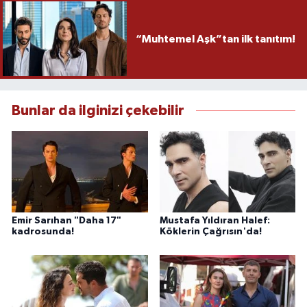
“Muhtemel Aşk”tan ilk tanıtım!
Bunlar da ilginizi çekebilir
Emir Sarıhan "Daha 17"
Mustafa Yıldıran Halef:
kadrosunda!
Köklerin Çağrısın'da!