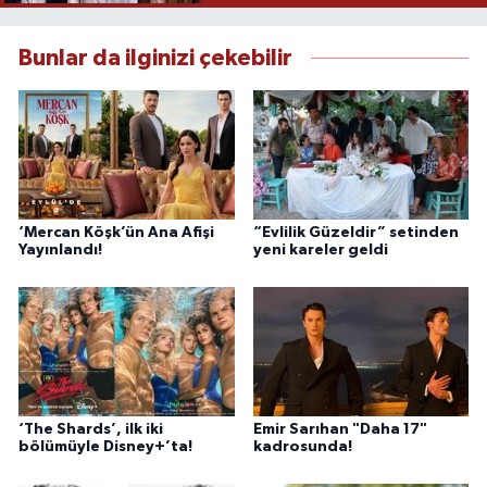
Bunlar da ilginizi çekebilir
‘Mercan Köşk’ün Ana Afişi
“Evlilik Güzeldir” setinden
Yayınlandı!
yeni kareler geldi
‘The Shards’, ilk iki
Emir Sarıhan "Daha 17"
bölümüyle Disney+’ta!
kadrosunda!