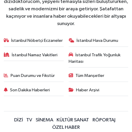
dizidoktorucom, yepyeni temasıyla sizleri buluştururken,
sadelik ve modernizmi bir araya getiriyor. Şatafattan
kaçınıyor ve insanlara haber okuyabilecekleri bir altyapı
sunuyor.
İstanbul Nöbetçi Eczaneler
İstanbul Hava Durumu
İstanbul Namaz Vakitleri
İstanbul Trafik Yoğunluk
Haritası
Puan Durumu ve Fikstür
Tüm Manşetler
Son Dakika Haberleri
Haber Arşivi
DİZİ
TV
SİNEMA
KÜLTÜR SANAT
RÖPORTAJ
ÖZEL HABER