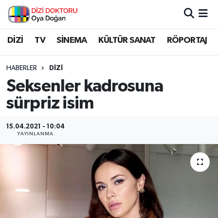
İstanbul Nöbetçi Eczaneler
DİZİ
TV
SİNEMA
KÜLTÜR SANAT
RÖPORTAJ
İstanbul Hava Durumu
HABERLER
DİZİ
Seksenler kadrosuna
İstanbul Namaz Vakitleri
sürpriz isim
İstanbul Trafik Yoğunluk Haritası
15.04.2021 - 10:04
YAYINLANMA
Süper Lig Puan Durumu ve Fikstür
Tüm Manşetler
Son Dakika Haberleri
Haber Arşivi