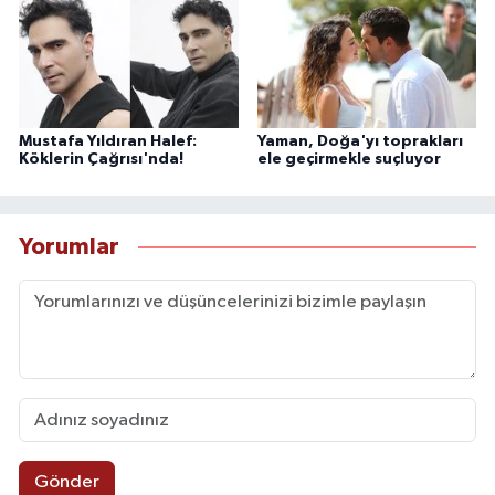
Mustafa Yıldıran Halef:
Yaman, Doğa'yı toprakları
Köklerin Çağrısı'nda!
ele geçirmekle suçluyor
Yorumlar
Gönder