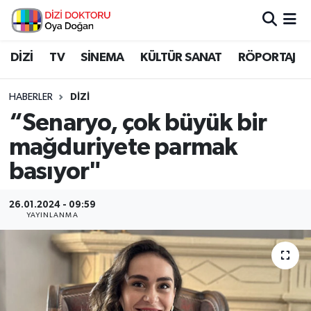
İstanbul Nöbetçi Eczaneler
DİZİ
TV
SİNEMA
KÜLTÜR SANAT
RÖPORTAJ
İstanbul Hava Durumu
HABERLER
DİZİ
“Senaryo, çok büyük bir
İstanbul Namaz Vakitleri
mağduriyete parmak
İstanbul Trafik Yoğunluk Haritası
basıyor"
Süper Lig Puan Durumu ve Fikstür
26.01.2024 - 09:59
YAYINLANMA
Tüm Manşetler
Son Dakika Haberleri
Haber Arşivi