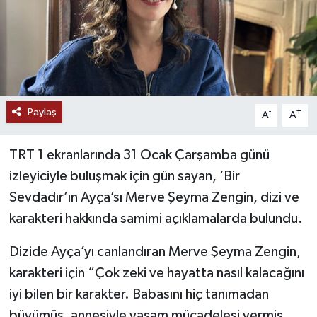
Paylaş
-
+
A
A
TRT 1 ekranlarında 31 Ocak Çarşamba günü
izleyiciyle buluşmak için gün sayan, ‘Bir
Sevdadır’ın Ayça’sı Merve Şeyma Zengin, dizi ve
karakteri hakkında samimi açıklamalarda bulundu.
Dizide Ayça’yı canlandıran Merve Şeyma Zengin,
karakteri için “Çok zeki ve hayatta nasıl kalacağını
iyi bilen bir karakter. Babasını hiç tanımadan
büyümüş, annesiyle yaşam mücadelesi vermiş.