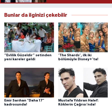
Bunlar da ilginizi çekebilir
“Evlilik Güzeldir” setinden
‘The Shards’, ilk iki
yeni kareler geldi
bölümüyle Disney+’ta!
Emir Sarıhan "Daha 17"
Mustafa Yıldıran Halef:
kadrosunda!
Köklerin Çağrısı'nda!