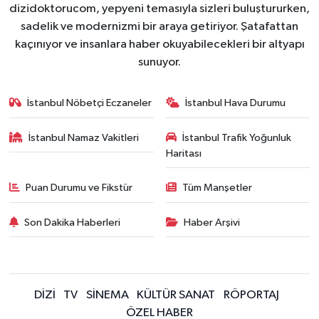
dizidoktorucom, yepyeni temasıyla sizleri buluştururken,
sadelik ve modernizmi bir araya getiriyor. Şatafattan
kaçınıyor ve insanlara haber okuyabilecekleri bir altyapı
sunuyor.
İstanbul Nöbetçi Eczaneler
İstanbul Hava Durumu
İstanbul Namaz Vakitleri
İstanbul Trafik Yoğunluk
Haritası
Puan Durumu ve Fikstür
Tüm Manşetler
Son Dakika Haberleri
Haber Arşivi
DİZİ
TV
SİNEMA
KÜLTÜR SANAT
RÖPORTAJ
ÖZEL HABER