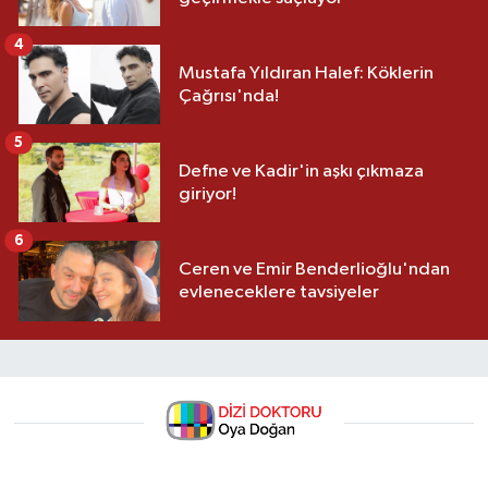
4
Mustafa Yıldıran Halef: Köklerin
Çağrısı'nda!
5
Defne ve Kadir'in aşkı çıkmaza
giriyor!
6
Ceren ve Emir Benderlioğlu'ndan
evleneceklere tavsiyeler