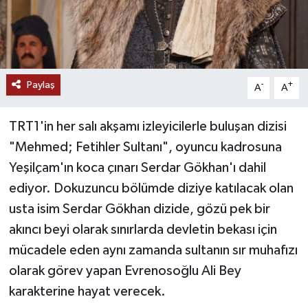
Paylaş
-
+
A
A
TRT1'in her salı akşamı izleyicilerle buluşan dizisi
"Mehmed; Fetihler Sultanı", oyuncu kadrosuna
Yeşilçam'ın koca çınarı Serdar Gökhan'ı dahil
ediyor. Dokuzuncu bölümde diziye katılacak olan
usta isim Serdar Gökhan dizide, gözü pek bir
akıncı beyi olarak sınırlarda devletin bekası için
mücadele eden aynı zamanda sultanın sır muhafızı
olarak görev yapan Evrenosoğlu Ali Bey
karakterine hayat verecek.