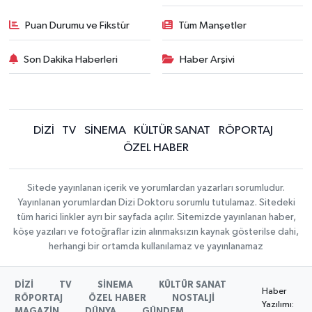
Puan Durumu ve Fikstür
Tüm Manşetler
Son Dakika Haberleri
Haber Arşivi
DİZİ
TV
SİNEMA
KÜLTÜR SANAT
RÖPORTAJ
ÖZEL HABER
Sitede yayınlanan içerik ve yorumlardan yazarları sorumludur.
Yayınlanan yorumlardan Dizi Doktoru sorumlu tutulamaz. Sitedeki
tüm harici linkler ayrı bir sayfada açılır. Sitemizde yayınlanan haber,
köşe yazıları ve fotoğraflar izin alınmaksızın kaynak gösterilse dahi,
herhangi bir ortamda kullanılamaz ve yayınlanamaz
DİZİ
TV
SİNEMA
KÜLTÜR SANAT
Haber
RÖPORTAJ
ÖZEL HABER
NOSTALJİ
Yazılımı:
MAGAZİN
DÜNYA
GÜNDEM