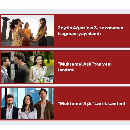
Zeytin Ağacı’nın 3. sezonunun
fragmanı yayınlandı
“Muhtemel Aşk”tan yeni
tanıtım!
“Muhtemel Aşk”tan ilk tanıtım!