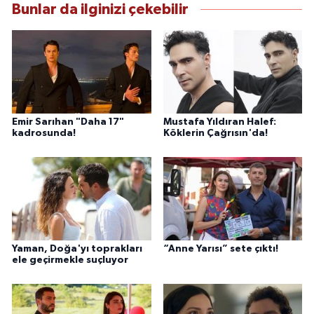
Bunlar da ilginizi çekebilir
Emir Sarıhan "Daha 17"
Mustafa Yıldıran Halef:
kadrosunda!
Köklerin Çağrısın'da!
Yaman, Doğa'yı toprakları
“Anne Yarısı” sete çıktı!
ele geçirmekle suçluyor