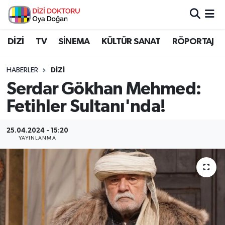
İstanbul Nöbetçi Eczaneler
DİZİ
TV
SİNEMA
KÜLTÜR SANAT
RÖPORTAJ
İstanbul Hava Durumu
HABERLER
DİZİ
Serdar Gökhan Mehmed:
İstanbul Namaz Vakitleri
Fetihler Sultanı'nda!
İstanbul Trafik Yoğunluk Haritası
25.04.2024 - 15:20
YAYINLANMA
Süper Lig Puan Durumu ve Fikstür
Tüm Manşetler
Son Dakika Haberleri
Haber Arşivi