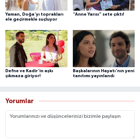
Yaman, Doğa'yı toprakları
“Anne Yarısı” sete çıktı!
ele geçirmekle suçluyor
Defne ve Kadir'in aşkı
Başkalarının Hayatı'nın yeni
çıkmaza giriyor!
tanıtımı yayınlandı
Yorumlar