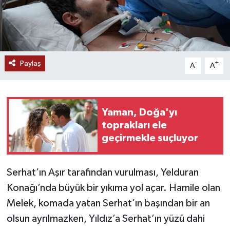
Paylaş
-
+
A
A
Yaman, Doğa'yı
toprakları ele
geçirmekle suçluyor
Serhat’ın Aşır tarafından vurulması, Yelduran
Konağı’nda büyük bir yıkıma yol açar. Hamile olan
Melek, komada yatan Serhat’ın başından bir an
olsun ayrılmazken, Yıldız’a Serhat’ın yüzü dahi