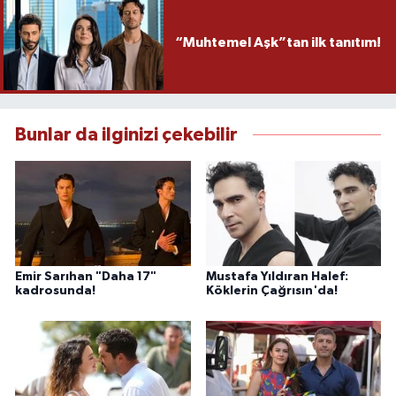
“Muhtemel Aşk”tan ilk tanıtım!
Bunlar da ilginizi çekebilir
Emir Sarıhan "Daha 17"
Mustafa Yıldıran Halef:
kadrosunda!
Köklerin Çağrısın'da!