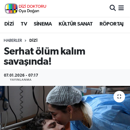
İstanbul Nöbetçi Eczaneler
DİZİ
TV
SİNEMA
KÜLTÜR SANAT
RÖPORTAJ
İstanbul Hava Durumu
HABERLER
DİZİ
Serhat ölüm kalım
İstanbul Namaz Vakitleri
savaşında!
İstanbul Trafik Yoğunluk Haritası
07.01.2026 - 07:17
YAYINLANMA
Süper Lig Puan Durumu ve Fikstür
Tüm Manşetler
Son Dakika Haberleri
Haber Arşivi