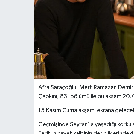
Afra Saraçoğlu, Mert Ramazan Demir v
Çapkını, 83. bölümü ile bu akşam 20.
15 Kasım Cuma akşamı ekrana gelecek 
Geçmişinde Seyran’la yaşadığı korkula
Ferit, nihayet kalbinin derinliklerinde