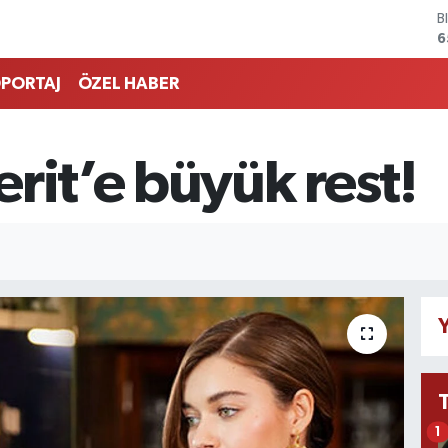
B
6
D
4
PORTAJ
ÖZEL HABER
E
5
S
6
rit’e büyük rest!
G
6
B
1
Y
1