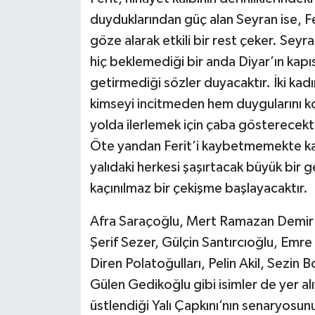
duyduklarından güç alan Seyran ise, Fe
göze alarak etkili bir rest çeker. Seyr
hiç beklemediği bir anda Diyar’ın kapısı
getirmediği sözler duyacaktır. İki kadı
kimseyi incitmeden hem duygularını ko
yolda ilerlemek için çaba gösterecekti
Öte yandan Ferit’i kaybetmemekte kara
yalıdaki herkesi şaşırtacak büyük bir g
kaçınılmaz bir çekişme başlayacaktır.
Afra Saraçoğlu, Mert Ramazan Demir 
Şerif Sezer, Gülçin Santırcıoğlu, Emre
Diren Polatoğulları, Pelin Akil, Sezin
Gülen Gedikoğlu gibi isimler de yer al
üstlendiği Yalı Çapkını’nın senaryosu