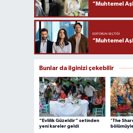
“Muhtemel Aşk
EDITÖRÜN SEÇTIĞI
“Muhtemel Aşk”
Bunlar da ilginizi çekebilir
“Evlilik Güzeldir” setinden
‘The Shards
yeni kareler geldi
bölümüyle