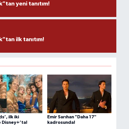
”tan yeni tanıtım!
tan ilk tanıtım!
’, ilk iki
Emir Sarıhan "Daha 17"
 Disney+’ta!
kadrosunda!