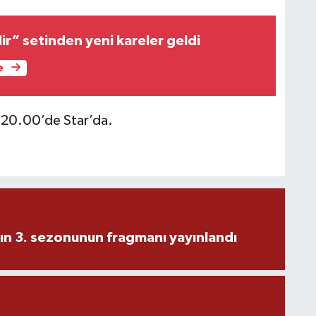
dir” setinden yeni kareler geldi
e
m 20.00’de Star’da.
ın 3. sezonunun fragmanı yayınlandı