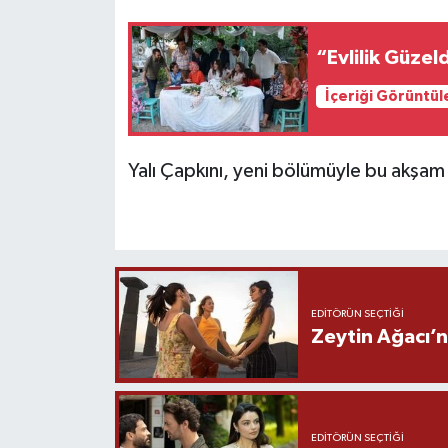
“Evlilik Güzel
İçeriği Görüntül
Yalı Çapkını, yeni bölümüyle bu akşa
EDITÖRÜN SEÇTIĞI
Zeytin Ağacı’n
EDITÖRÜN SEÇTIĞI