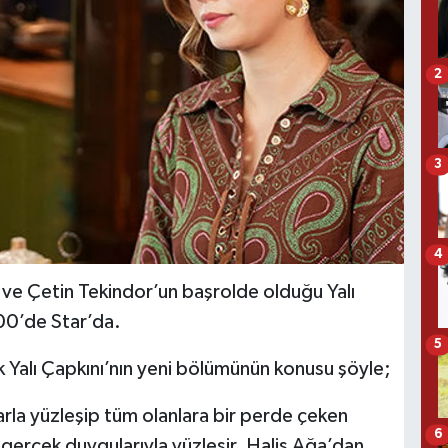
2
3
4
e Çetin Tekindor’un başrolde olduğu Yalı
00’de Star’da.
5
Yalı Çapkını’nın yeni bölümünün konusu şöyle;
rla yüzleşip tüm olanlara bir perde çeken
6
ki gerçek duygularıyla yüzleşir. Halis Ağa’dan