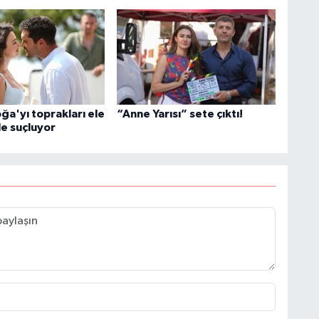
ğa'yı toprakları ele
“Anne Yarısı” sete çıktı!
e suçluyor