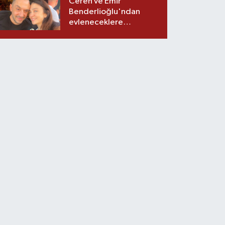
Ceren ve Emir
Benderlioğlu'ndan
evleneceklere
tavsiyeler