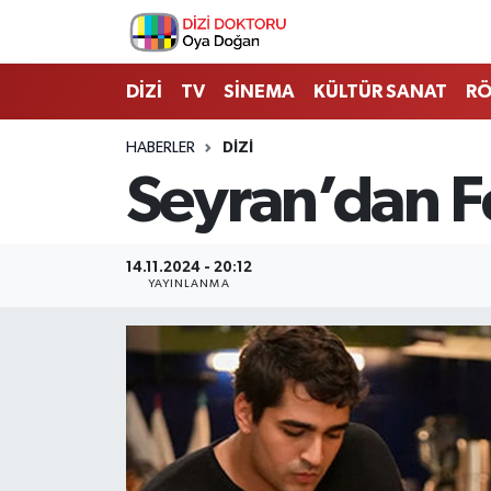
İstanbul Nöbetçi Eczaneler
DİZİ
TV
SİNEMA
KÜLTÜR SANAT
RÖ
İstanbul Hava Durumu
HABERLER
DİZİ
Seyran’dan Fe
İstanbul Namaz Vakitleri
İstanbul Trafik Yoğunluk Haritası
14.11.2024 - 20:12
YAYINLANMA
Süper Lig Puan Durumu ve Fikstür
Tüm Manşetler
Son Dakika Haberleri
Haber Arşivi