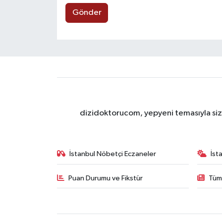
Gönder
dizidoktorucom, yepyeni temasıyla sizle
İstanbul Nöbetçi Eczaneler
İst
Puan Durumu ve Fikstür
Tüm