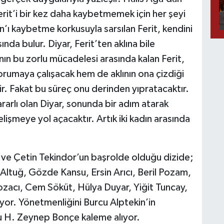
rit’i bir kez daha kaybetmemek için her şeyi
an’ı kaybetme korkusuyla sarsılan Ferit, kendini
nda bulur. Diyar, Ferit’ten aklına bile
nın bu zorlu mücadelesi arasında kalan Ferit,
rumaya çalışacak hem de aklının ona çizdiği
r. Fakat bu süreç onu derinden yıpratacaktır.
rlı olan Diyar, sonunda bir adım atarak
elişmeye yol açacaktır. Artık iki kadın arasında
ve Çetin Tekindor’un başrolde olduğu dizide;
 Altuğ, Gözde Kansu, Ersin Arıcı, Beril Pozam,
 Bozacı, Cem Söküt, Hülya Duyar, Yiğit Tuncay,
ıyor. Yönetmenliğini Burcu Alptekin’in
nu H. Zeynep Bonçe kaleme alıyor.