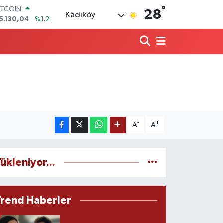
ITCOIN
°
28
Kadıköy
5.130,04
%1.2
OLAR
7,7106
%0.17
URO
5,1652
%0.27
TERLİN
4,4046
%0.35
RAM ALTIN
618.49
%2.12
İST100
3.773
%-19
-
+
A
A
ükleniyor...
Trend Haberler