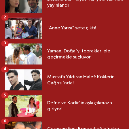
yayınlandı
2
“Anne Yarısı” sete çıktı!
3
Yaman, Doğa'yı toprakları ele
geçirmekle suçluyor
4
Mustafa Yıldıran Halef: Köklerin
Çağrısı'nda!
5
Defne ve Kadir'in aşkı çıkmaza
giriyor!
6
Ceren ve Emir Benderlioğlu'ndan