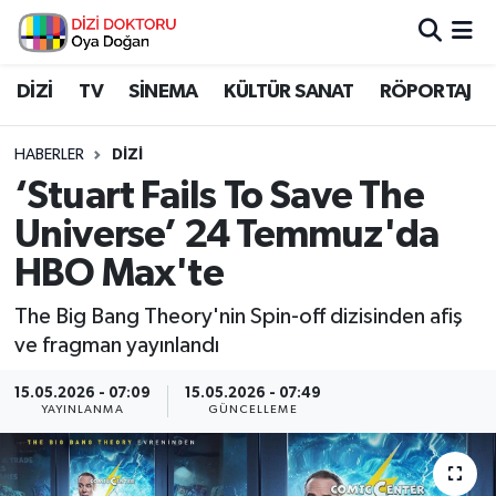
İstanbul Nöbetçi Eczaneler
DİZİ
TV
SİNEMA
KÜLTÜR SANAT
RÖPORTAJ
İstanbul Hava Durumu
HABERLER
DİZİ
‘Stuart Fails To Save The
İstanbul Namaz Vakitleri
Universe’ 24 Temmuz'da
İstanbul Trafik Yoğunluk Haritası
HBO Max'te
Süper Lig Puan Durumu ve Fikstür
The Big Bang Theory'nin Spin-off dizisinden afiş
ve fragman yayınlandı
Tüm Manşetler
15.05.2026 - 07:09
15.05.2026 - 07:49
YAYINLANMA
GÜNCELLEME
Son Dakika Haberleri
Haber Arşivi