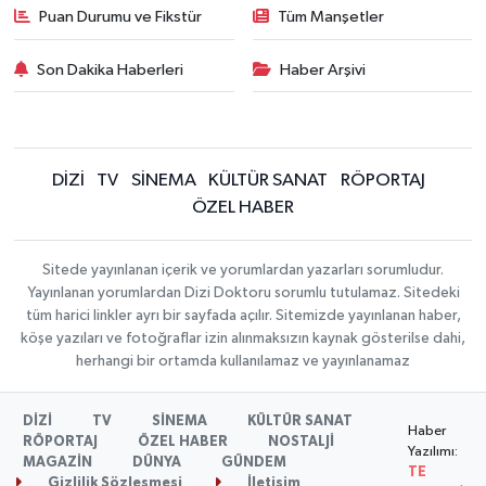
Puan Durumu ve Fikstür
Tüm Manşetler
Son Dakika Haberleri
Haber Arşivi
DİZİ
TV
SİNEMA
KÜLTÜR SANAT
RÖPORTAJ
ÖZEL HABER
Sitede yayınlanan içerik ve yorumlardan yazarları sorumludur.
Yayınlanan yorumlardan Dizi Doktoru sorumlu tutulamaz. Sitedeki
tüm harici linkler ayrı bir sayfada açılır. Sitemizde yayınlanan haber,
köşe yazıları ve fotoğraflar izin alınmaksızın kaynak gösterilse dahi,
herhangi bir ortamda kullanılamaz ve yayınlanamaz
DİZİ
TV
SİNEMA
KÜLTÜR SANAT
Haber
RÖPORTAJ
ÖZEL HABER
NOSTALJİ
Yazılımı:
MAGAZİN
DÜNYA
GÜNDEM
TE
Gizlilik Sözleşmesi
İletişim