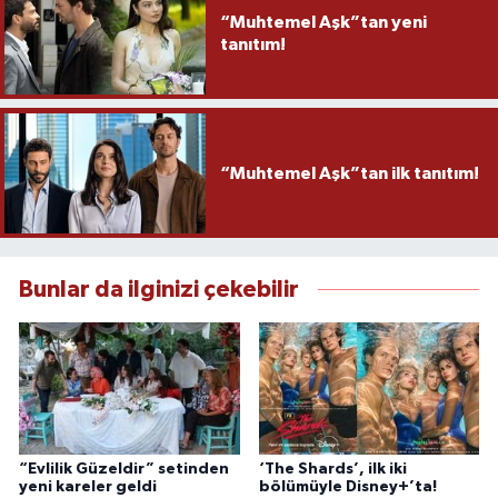
“Muhtemel Aşk”tan yeni
tanıtım!
“Muhtemel Aşk”tan ilk tanıtım!
Bunlar da ilginizi çekebilir
“Evlilik Güzeldir” setinden
‘The Shards’, ilk iki
yeni kareler geldi
bölümüyle Disney+’ta!