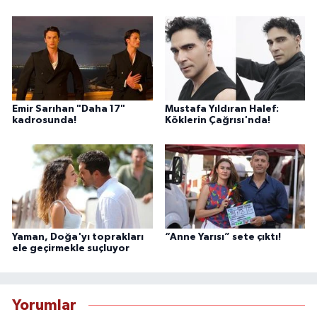
Emir Sarıhan "Daha 17"
Mustafa Yıldıran Halef:
kadrosunda!
Köklerin Çağrısı'nda!
Yaman, Doğa'yı toprakları
“Anne Yarısı” sete çıktı!
ele geçirmekle suçluyor
Yorumlar