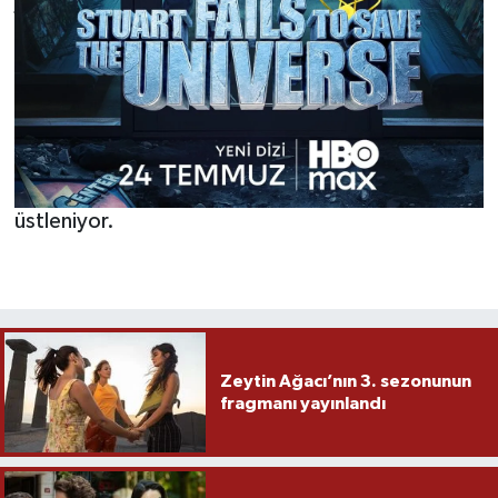
John Ross Bowie (Barry) yer alıyor.
Yapım Bilgileri:
Warner Bros. Television iş birliğiyle bir Chuck
Lorre Productions yapımı olan dizinin
yaratıcılığını, senaristliğini ve yürütücü
yapımcılığını Chuck Lorre, Zak Penn ve Bill Prady
üstleniyor.
Zeytin Ağacı’nın 3. sezonunun
fragmanı yayınlandı