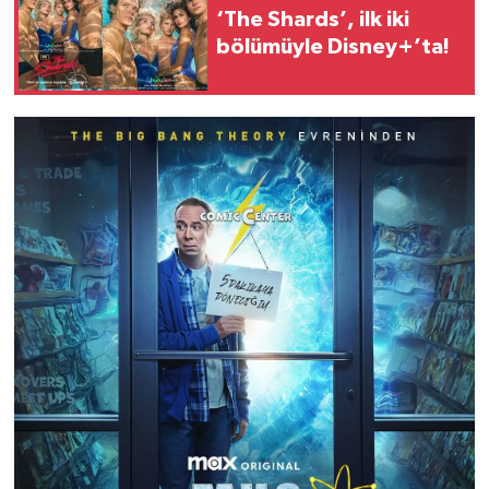
‘The Shards’, ilk iki
bölümüyle Disney+’ta!
Oyuncu Kadrosu:
Dizinin başrollerinde Kevin Sussman (Stuart),
Lauren Lapkus (Denise), Brian Posehn (Bert) ve