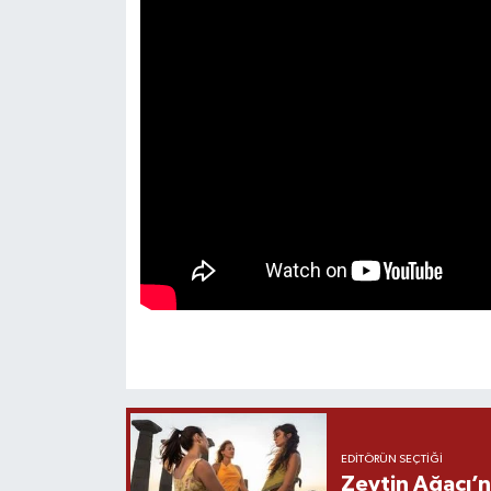
EDITÖRÜN SEÇTIĞI
Zeytin Ağacı’n