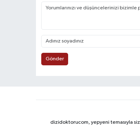
Gönder
dizidoktorucom, yepyeni temasıyla sizle