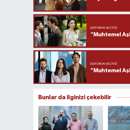
EDITÖRÜN SEÇTIĞI
“Muhtemel Aşk
EDITÖRÜN SEÇTIĞI
“Muhtemel Aşk”
Bunlar da ilginizi çekebilir