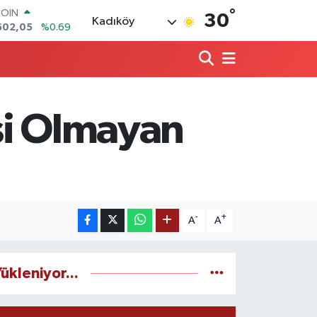
°
COIN
30
Kadıköy
602,05
%0.69
LAR
6006
%0.06
RO
0250
%0.02
RLİN
2398
%0.2
esi Olmayan
M ALTIN
3.94
%0.32
T100
768
%48
-
+
A
A
ükleniyor...