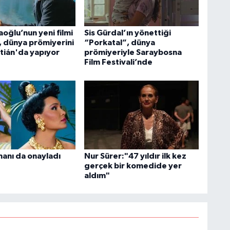
oğlu’nun yeni filmi
Sis Gürdal’ın yönettiği
, dünya prömiyerini
“Porkatal”, dünya
tián'da yapıyor
prömiyeriyle Saraybosna
Film Festivali’nde
manı da onayladı
Nur Sürer:"47 yıldır ilk kez
gerçek bir komedide yer
aldım"