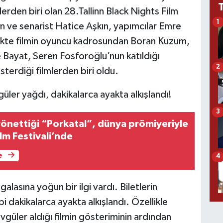
lerden biri olan 28.Tallinn Black Nights Film
1
n ve senarist Hatice Aşkın, yapımcılar Emre
likte filmin oyuncu kadrosundan Boran Kuzum,
ayat, Seren Fosforoğlu’nun katıldığı
2
sterdiği filmlerden biri oldu.
ler yağdı, dakikalarca ayakta alkışlandı!
3
 yönettiği “Porkatal”, dünya prömiyeriyle
lm Festivali’nde
e
4
alasına yoğun bir ilgi vardı. Biletlerin
 dakikalarca ayakta alkışlandı. Özellikle
vgüler aldığı filmin gösteriminin ardından