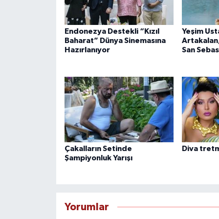
Endonezya Destekli “Kızıl
Yeşim Usta
Baharat” Dünya Sinemasına
Artakalan
Hazırlanıyor
San Sebas
Çakalların Setinde
Diva tret
Şampiyonluk Yarışı
Yorumlar