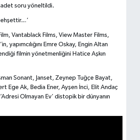
adet soru yöneltildi.
 dehşettir…’
Film, Vantablack Films, View Master Films,
n, yapımcılığını Emre Oskay, Engin Altan
diği filmin yönetmenliğini Hatice Aşkın
man Sonant, Janset, Zeynep Tuğçe Bayat,
t Ege Ak, Bedia Ener, Ayşen İnci, Elit Andaç
‘Adresi Olmayan Ev’ distopik bir dünyanın