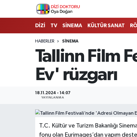
İstanbul Nöbetçi Eczaneler
DİZİ
TV
SİNEMA
KÜLTÜR SANAT
RÖ
İstanbul Hava Durumu
HABERLER
SİNEMA
Tallinn Film 
İstanbul Namaz Vakitleri
Ev' rüzgarı
İstanbul Trafik Yoğunluk Haritası
Süper Lig Puan Durumu ve Fikstür
18.11.2024 - 14:07
YAYINLANMA
Tüm Manşetler
Son Dakika Haberleri
T.C. Kültür ve Turizm Bakanlığı Sinem
Haber Arşivi
fonu olan Eurimages’dan yapım desteğ