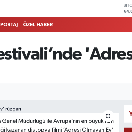
BIT
64.
DO
47,
PORTAJ
ÖZEL HABER
EU
55,
STE
64,
Festivali’nde 'Adr
GRA
651
BİS
13.
Y
a Genel Müdürlüğü ile Avrupa’nın en büyük film
i kazanan distopya filmi ‘Adresi Olmayan Ev’