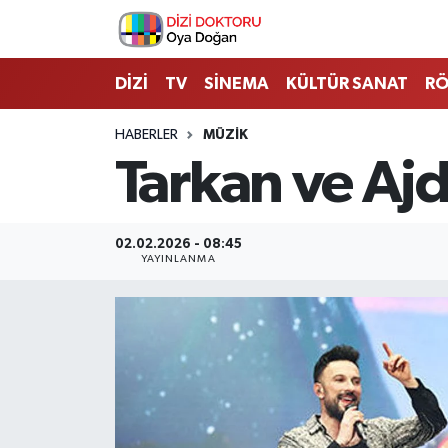
İstanbul Nöbetçi Eczaneler
DİZİ
TV
SİNEMA
KÜLTÜR SANAT
RÖ
İstanbul Hava Durumu
HABERLER
MÜZİK
Tarkan ve Aj
İstanbul Namaz Vakitleri
İstanbul Trafik Yoğunluk Haritası
02.02.2026 - 08:45
YAYINLANMA
Süper Lig Puan Durumu ve Fikstür
Tüm Manşetler
Son Dakika Haberleri
Haber Arşivi