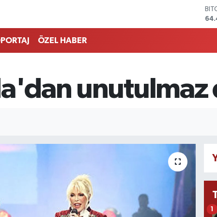
DO
47,
EU
55,
PORTAJ
ÖZEL HABER
STE
64
GRA
651
da'dan unutulmaz 
BİS
13.
BIT
64.
Y
1