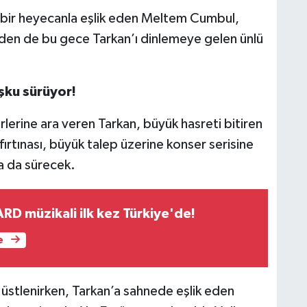
yük bir heyecanla eşlik eden Meltem Cumbul,
Öden de bu gece Tarkan’ı dinlemeye gelen ünlü
oşku sürüyor!
rlerine ara veren Tarkan, büyük hasreti bitiren
ırtınası, büyük talep üzerine konser serisine
ta da sürecek.
 müzikali ilk kez Türkiye'de!
e
 üstlenirken, Tarkan’a sahnede eşlik eden