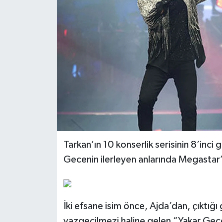
Tarkan’ın 10 konserlik serisinin 8’inci 
Gecenin ilerleyen anlarında Megastar
İki efsane isim önce, Ajda’dan, çıktığ
vazgeçilmezi haline gelen “Yakar Geçeri