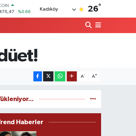
°
LAR
26
Kadıköy
5971
%0.05
RO
1336
%0.18
RLİN
,2534
%0.22
M ALTIN
8.23
%0.39
düet!
T100
703
%0
COIN
475,47
%0.66
-
+
A
A
ükleniyor...
Trend Haberler