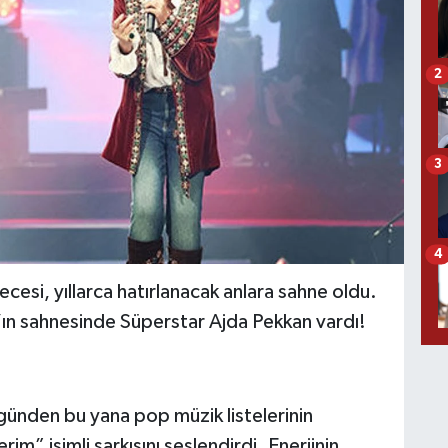
2
3
4
gecesi, yıllarca hatırlanacak anlara sahne oldu.
’ın sahnesinde Süperstar Ajda Pekkan vardı!
ı günden bu yana pop müzik listelerinin
m” isimli şarkısını seslendirdi. Enerjinin