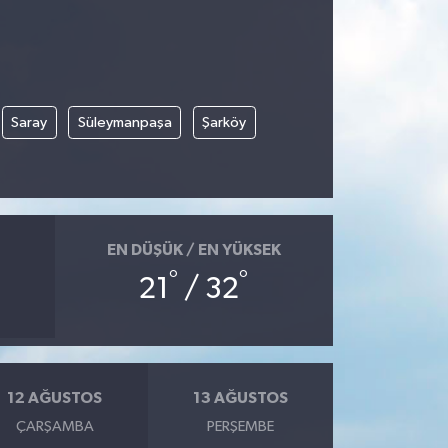
Saray
Süleymanpaşa
Şarköy
EN DÜŞÜK / EN YÜKSEK
°
°
21
/ 32
12 AĞUSTOS
13 AĞUSTOS
ÇARŞAMBA
PERŞEMBE