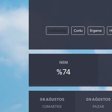
Çerkezköy
Çorlu
Ergene
H
NEM
%74
08 AĞUSTOS
09 AĞUSTOS
CUMARTESI
PAZAR