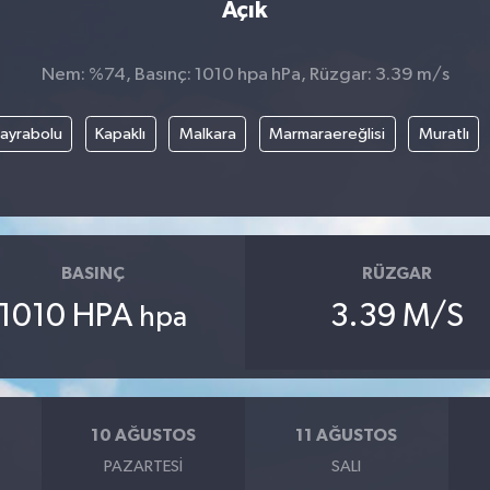
Açık
Nem: %74, Basınç: 1010 hpa hPa, Rüzgar: 3.39 m/s
ayrabolu
Kapaklı
Malkara
Marmaraereğlisi
Muratlı
BASINÇ
RÜZGAR
1010 HPA
3.39 M/S
hpa
10 AĞUSTOS
11 AĞUSTOS
PAZARTESI
SALI