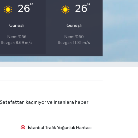
°
°
26
26
Güneşli
Güneşli
Nem: %56
Nem: %60
Rüzgar: 8.69 m/s
Rüzgar: 11.81 m/s
 Şatafattan kaçınıyor ve insanlara haber
İstanbul Trafik Yoğunluk Haritası