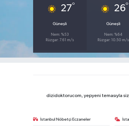
°
°
27
26
Güneşli
Güneşli
Nem: %53
Nem: %64
Rüzgar: 7.61 m/s
Rüzgar: 10.50 m/s
dizidoktorucom, yepyeni temasıyla sizle
İstanbul Nöbetçi Eczaneler
İst