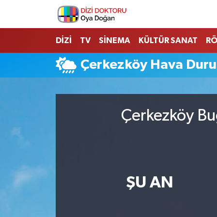
İstanbul Nöbetçi Eczaneler
DİZİ
TV
SİNEMA
KÜLTÜR SANAT
RÖ
İstanbul Hava Durumu
Çerkezköy Hava Dur
İstanbul Namaz Vakitleri
İstanbul Trafik Yoğunluk Haritası
Çerkezköy Bug
Süper Lig Puan Durumu ve Fikstür
Tüm Manşetler
ŞU AN
Son Dakika Haberleri
Haber Arşivi