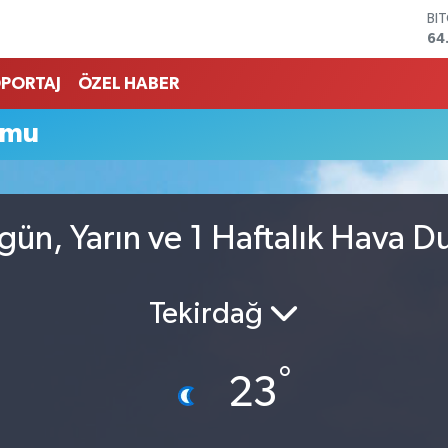
BI
64
DO
47
PORTAJ
ÖZEL HABER
EU
55
umu
ST
64
GR
66
Bİ
ün, Yarın ve 1 Haftalık Hava 
13
Tekirdağ
°
23