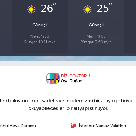
°
°
26
25
Güneşli
Güneşli
Nem: %58
Nem: %63
Rüzgar: 10.11 m/s
Rüzgar: 7.50 m/s
ri buluştururken, sadelik ve modernizmi bir araya getiriyor.
okuyabilecekleri bir altyapı sunuyor.
anbul Hava Durumu
İstanbul Namaz Vakitleri