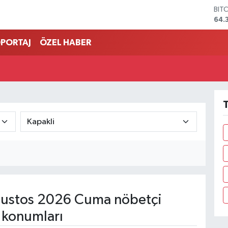
BIT
64.
DO
47,
PORTAJ
ÖZEL HABER
EU
55,
STE
64,
GRA
657
T
BİS
13.
ustos 2026 Cuma nöbetçi
 konumları