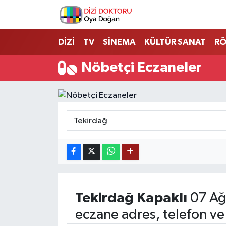
İstanbul Nöbetçi Eczaneler
DİZİ
TV
SİNEMA
KÜLTÜR SANAT
RÖ
İstanbul Hava Durumu
Nöbetçi Eczaneler
İstanbul Namaz Vakitleri
İstanbul Trafik Yoğunluk Haritası
Süper Lig Puan Durumu ve Fikstür
Tüm Manşetler
Son Dakika Haberleri
Tekirdağ
Kapaklı
07 Ağ
eczane adres, telefon ve
Haber Arşivi