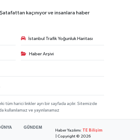
 Şatafattan kaçınıyor ve insanlara haber
İstanbul Trafik Yoğunluk Haritası
Haber Arşivi
R
üm harici linkler ayrı bir sayfada açılır. Sitemizde
mda kullanılamaz ve yayınlanamaz
DÜNYA
GÜNDEM
Haber Yazılımı:
TE Bilişim
| Copyright © 2026