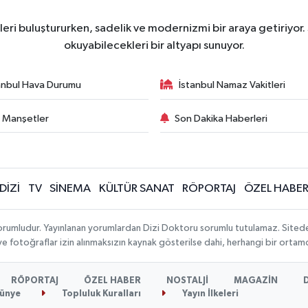
ri buluştururken, sadelik ve modernizmi bir araya getiriyor.
okuyabilecekleri bir altyapı sunuyor.
anbul Hava Durumu
İstanbul Namaz Vakitleri
 Manşetler
Son Dakika Haberleri
DİZİ
TV
SİNEMA
KÜLTÜR SANAT
RÖPORTAJ
ÖZEL HABE
orumludur. Yayınlanan yorumlardan Dizi Doktoru sorumlu tutulamaz. Sitedeki t
 ve fotoğraflar izin alınmaksızın kaynak gösterilse dahi, herhangi bir orta
RÖPORTAJ
ÖZEL HABER
NOSTALJİ
MAGAZİN
ünye
Topluluk Kuralları
Yayın İlkeleri