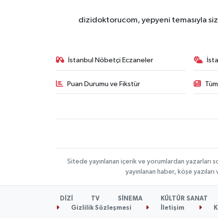
dizidoktorucom, yepyeni temasıyla sizle
İstanbul Nöbetçi Eczaneler
İst
Puan Durumu ve Fikstür
Tüm
Sitede yayınlanan içerik ve yorumlardan yazarları s
yayınlanan haber, köşe yazıları
DİZİ
TV
SİNEMA
KÜLTÜR SANAT
Gizlilik Sözleşmesi
İletişim
K