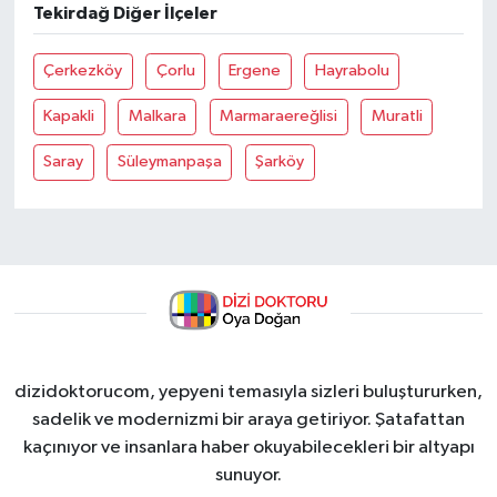
Tekirdağ Diğer İlçeler
Çerkezköy
Çorlu
Ergene
Hayrabolu
Kapakli
Malkara
Marmaraereğlisi
Muratli
Saray
Süleymanpaşa
Şarköy
dizidoktorucom, yepyeni temasıyla sizleri buluştururken,
sadelik ve modernizmi bir araya getiriyor. Şatafattan
kaçınıyor ve insanlara haber okuyabilecekleri bir altyapı
sunuyor.