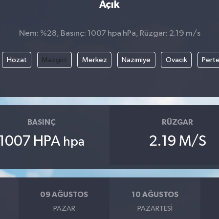
Açık
Nem: %28, Basınç: 1007 hpa hPa, Rüzgar: 2.19 m/s
Hozat
Mazgirt
Merkez
Nazımiye
Ovacık
Pert
BASINÇ
RÜZGAR
1007 HPA
2.19 M/S
hpa
09 AĞUSTOS
10 AĞUSTOS
PAZAR
PAZARTESI