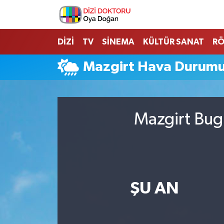
İstanbul Nöbetçi Eczaneler
DİZİ
TV
SİNEMA
KÜLTÜR SANAT
RÖ
İstanbul Hava Durumu
Mazgirt Hava Durum
İstanbul Namaz Vakitleri
İstanbul Trafik Yoğunluk Haritası
Mazgirt Bugü
Süper Lig Puan Durumu ve Fikstür
Tüm Manşetler
ŞU AN
Son Dakika Haberleri
Haber Arşivi