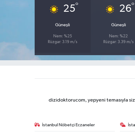
°
°
25
26
Güneşli
Güneşli
Nem: %25
Nem: %22
Rüzgar: 3.19 m/s
Rüzgar: 3.39 m/s
dizidoktorucom, yepyeni temasıyla sizle
İstanbul Nöbetçi Eczaneler
İst