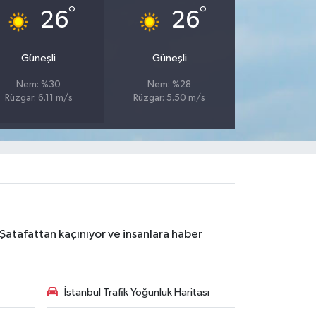
°
°
26
26
Güneşli
Güneşli
Nem: %30
Nem: %28
Rüzgar: 6.11 m/s
Rüzgar: 5.50 m/s
 Şatafattan kaçınıyor ve insanlara haber
İstanbul Trafik Yoğunluk Haritası