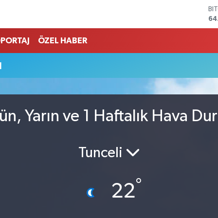
BI
64
DO
47
PORTAJ
ÖZEL HABER
EU
55
u
ST
64
GR
65
Bİ
n, Yarın ve 1 Haftalık Hava D
13
Tunceli
°
22