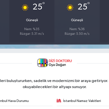
°
°
25
25
Güneşli
Güneşli
Nem: %35
Nem: %36
Rüzgar: 5.31 m/s
Rüzgar: 5.50 m/s
ri buluştururken, sadelik ve modernizmi bir araya getiriyor.
okuyabilecekleri bir altyapı sunuyor.
anbul Hava Durumu
İstanbul Namaz Vakitleri