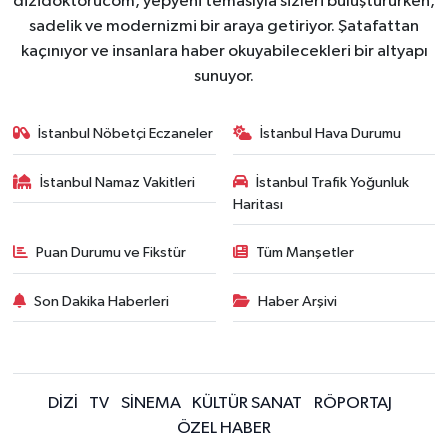
dizidoktorucom, yepyeni temasıyla sizleri buluştururken,
sadelik ve modernizmi bir araya getiriyor. Şatafattan
kaçınıyor ve insanlara haber okuyabilecekleri bir altyapı
sunuyor.
İstanbul Nöbetçi Eczaneler
İstanbul Hava Durumu
İstanbul Namaz Vakitleri
İstanbul Trafik Yoğunluk
Haritası
Puan Durumu ve Fikstür
Tüm Manşetler
Son Dakika Haberleri
Haber Arşivi
DİZİ
TV
SİNEMA
KÜLTÜR SANAT
RÖPORTAJ
ÖZEL HABER