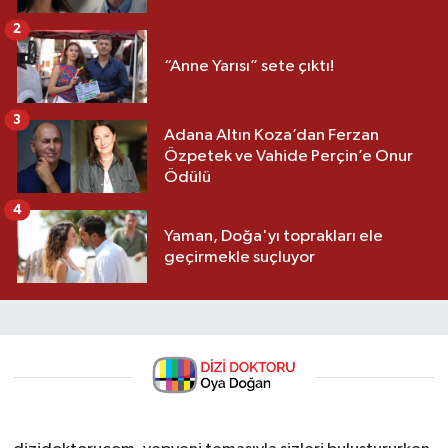
2
“Anne Yarısı” sete çıktı!
3
Adana Altın Koza’dan Ferzan
Özpetek ve Vahide Perçin’e Onur
Ödülü
4
Yaman, Doğa'yı toprakları ele
geçirmekle suçluyor