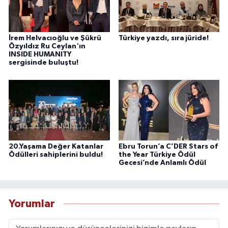
İrem Helvacıoğlu ve Şükrü
Türkiye yazdı, sıra jüride!
Özyıldız Ru Ceylan'ın
INSIDE HUMANITY
sergisinde buluştu!
20.Yaşama Değer Katanlar
Ebru Torun’a C’DER Stars of
Ödülleri sahiplerini buldu!
the Year Türkiye Ödül
Gecesi’nde Anlamlı Ödül
Yorumlar