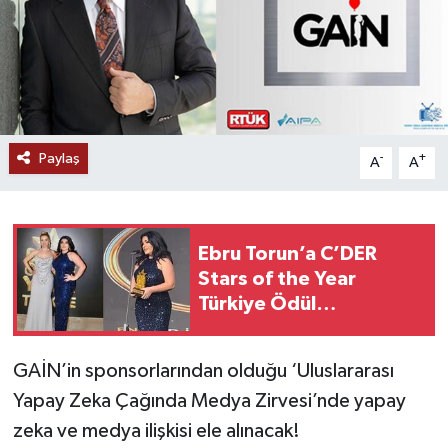
Paylaş
-
+
A
A
Ebru Torun’a C’DER
Stars of the Year
Türkiye Ödül
Gecesi’nde Anlamlı
Ödül
GAİN’in sponsorlarından olduğu ‘Uluslararası
Yapay Zeka Çağında Medya Zirvesi’nde yapay
zeka ve medya ilişkisi ele alınacak!