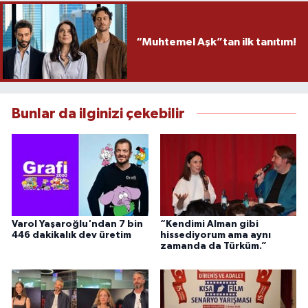
“Muhtemel Aşk”tan ilk tanıtım!
Bunlar da ilginizi çekebilir
Varol Yaşaroğlu'ndan 7 bin
“Kendimi Alman gibi
446 dakikalık dev üretim
hissediyorum ama aynı
zamanda da Türküm.”