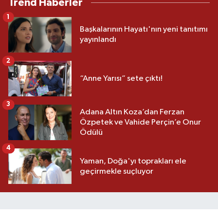
Trend Haberler
1
Başkalarının Hayatı'nın yeni tanıtımı
yayınlandı
2
“Anne Yarısı” sete çıktı!
3
Adana Altın Koza’dan Ferzan
Özpetek ve Vahide Perçin’e Onur
Ödülü
4
Yaman, Doğa'yı toprakları ele
geçirmekle suçluyor