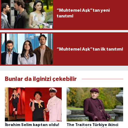
“Muhtemel Aşk”tan yeni
tanıtım!
“Muhtemel Aşk”tan ilk tanıtım!
Bunlar da ilginizi çekebilir
İbrahim Selim kaptan oldu!
The Traitors Türkiye ikinci