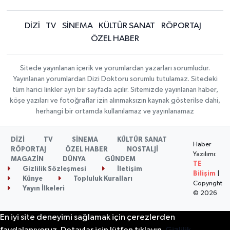
DİZİ
TV
SİNEMA
KÜLTÜR SANAT
RÖPORTAJ
ÖZEL HABER
Sitede yayınlanan içerik ve yorumlardan yazarları sorumludur.
Yayınlanan yorumlardan Dizi Doktoru sorumlu tutulamaz. Sitedeki
tüm harici linkler ayrı bir sayfada açılır. Sitemizde yayınlanan haber,
köşe yazıları ve fotoğraflar izin alınmaksızın kaynak gösterilse dahi,
herhangi bir ortamda kullanılamaz ve yayınlanamaz
DİZİ
TV
SİNEMA
KÜLTÜR SANAT
Haber
RÖPORTAJ
ÖZEL HABER
NOSTALJİ
Yazılımı:
MAGAZİN
DÜNYA
GÜNDEM
TE
Gizlilik Sözleşmesi
İletişim
Bilişim
|
Künye
Topluluk Kuralları
Copyright
Yayın İlkeleri
© 2026
En iyi site deneyimi sağlamak için çerezlerden