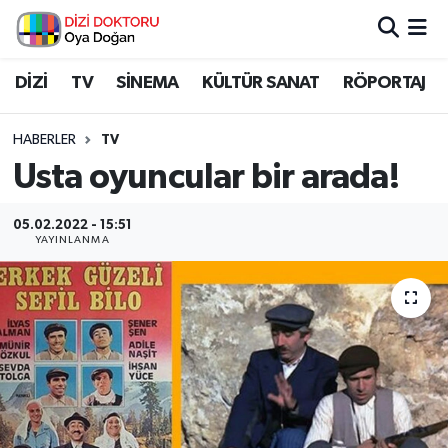
İstanbul Nöbetçi Eczaneler
DİZİ
TV
SİNEMA
KÜLTÜR SANAT
RÖPORTAJ
İstanbul Hava Durumu
HABERLER
TV
Usta oyuncular bir arada!
İstanbul Namaz Vakitleri
05.02.2022 - 15:51
İstanbul Trafik Yoğunluk Haritası
YAYINLANMA
Süper Lig Puan Durumu ve Fikstür
Tüm Manşetler
Son Dakika Haberleri
Haber Arşivi