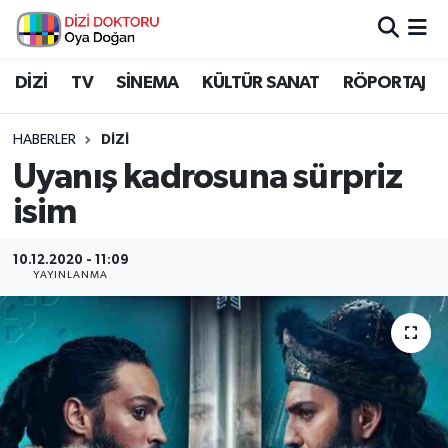
İstanbul Nöbetçi Eczaneler
DİZİ
TV
SİNEMA
KÜLTÜR SANAT
RÖPORTAJ
İstanbul Hava Durumu
HABERLER
DİZİ
Uyanış kadrosuna sürpriz
İstanbul Namaz Vakitleri
isim
İstanbul Trafik Yoğunluk Haritası
10.12.2020 - 11:09
YAYINLANMA
Süper Lig Puan Durumu ve Fikstür
Tüm Manşetler
Son Dakika Haberleri
Haber Arşivi