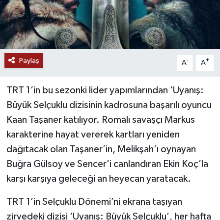
Paylaş
-
+
A
A
TRT 1’in bu sezonki lider yapımlarından ‘Uyanış:
Büyük Selçuklu dizisinin kadrosuna başarılı oyuncu
Kaan Taşaner katılıyor. Romalı savaşçı Markus
karakterine hayat vererek kartları yeniden
dağıtacak olan Taşaner’in, Melikşah’ı oynayan
Buğra Gülsoy ve Sencer’i canlandıran Ekin Koç’la
karşı karşıya geleceği an heyecan yaratacak.
TRT 1’in Selçuklu Dönemi’ni ekrana taşıyan
zirvedeki dizisi ‘Uyanış: Büyük Selçuklu’, her hafta