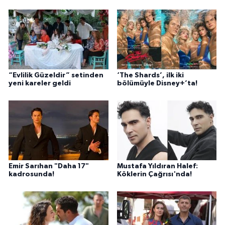
“Evlilik Güzeldir” setinden
‘The Shards’, ilk iki
yeni kareler geldi
bölümüyle Disney+’ta!
Emir Sarıhan "Daha 17"
Mustafa Yıldıran Halef:
kadrosunda!
Köklerin Çağrısı'nda!