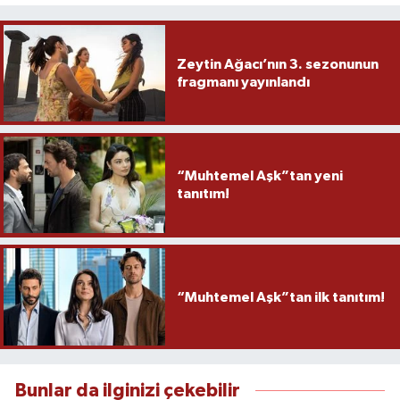
Zeytin Ağacı’nın 3. sezonunun
fragmanı yayınlandı
“Muhtemel Aşk”tan yeni
tanıtım!
“Muhtemel Aşk”tan ilk tanıtım!
Bunlar da ilginizi çekebilir