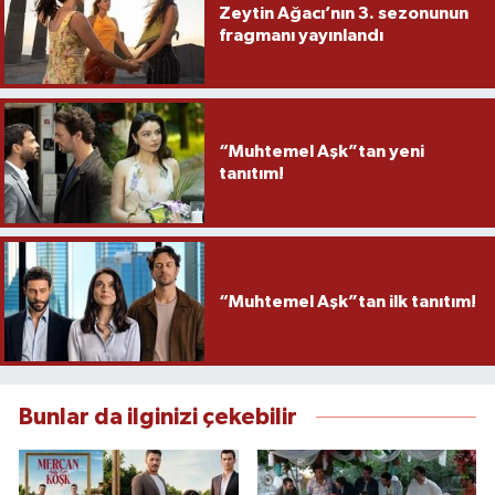
Zeytin Ağacı’nın 3. sezonunun
fragmanı yayınlandı
“Muhtemel Aşk”tan yeni
tanıtım!
“Muhtemel Aşk”tan ilk tanıtım!
Bunlar da ilginizi çekebilir