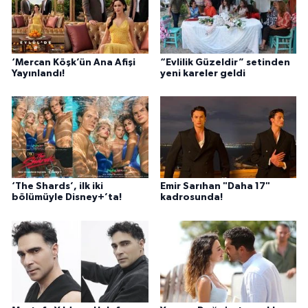
‘Mercan Köşk’ün Ana Afişi
“Evlilik Güzeldir” setinden
Yayınlandı!
yeni kareler geldi
‘The Shards’, ilk iki
Emir Sarıhan "Daha 17"
bölümüyle Disney+’ta!
kadrosunda!