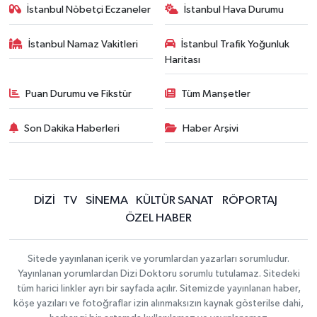
İstanbul Nöbetçi Eczaneler
İstanbul Hava Durumu
İstanbul Namaz Vakitleri
İstanbul Trafik Yoğunluk
Haritası
Puan Durumu ve Fikstür
Tüm Manşetler
Son Dakika Haberleri
Haber Arşivi
DİZİ
TV
SİNEMA
KÜLTÜR SANAT
RÖPORTAJ
ÖZEL HABER
Sitede yayınlanan içerik ve yorumlardan yazarları sorumludur.
Yayınlanan yorumlardan Dizi Doktoru sorumlu tutulamaz. Sitedeki
tüm harici linkler ayrı bir sayfada açılır. Sitemizde yayınlanan haber,
köşe yazıları ve fotoğraflar izin alınmaksızın kaynak gösterilse dahi,