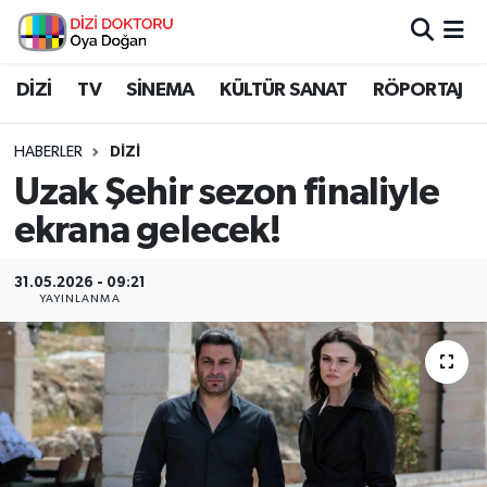
İstanbul Nöbetçi Eczaneler
DİZİ
TV
SİNEMA
KÜLTÜR SANAT
RÖPORTAJ
İstanbul Hava Durumu
HABERLER
DİZİ
Uzak Şehir sezon finaliyle
İstanbul Namaz Vakitleri
ekrana gelecek!
İstanbul Trafik Yoğunluk Haritası
31.05.2026 - 09:21
YAYINLANMA
Süper Lig Puan Durumu ve Fikstür
Tüm Manşetler
Son Dakika Haberleri
Haber Arşivi