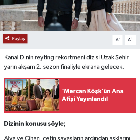
Paylaş
-
+
A
A
Kanal D'nin reyting rekortmeni dizisi Uzak Şehir
yarın akşam 2. sezon finaliyle ekrana gelecek.
‘Mercan Köşk’ün Ana
Afişi Yayınlandı!
Dizinin konusu şöyle;
Alya ve Cihan, çetin savaşların ardından aşklarını