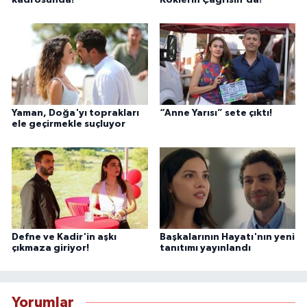
kadrosunda!
Köklerin Çağrısın'da!
Yaman, Doğa'yı toprakları
“Anne Yarısı” sete çıktı!
ele geçirmekle suçluyor
Defne ve Kadir'in aşkı
Başkalarının Hayatı'nın yeni
çıkmaza giriyor!
tanıtımı yayınlandı
Yorumlar