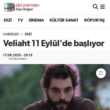
İstanbul Nöbetçi Eczaneler
DİZİ
TV
SİNEMA
KÜLTÜR SANAT
RÖPORTAJ
İstanbul Hava Durumu
HABERLER
DİZİ
Veliaht 11 Eylül'de başlıyor
İstanbul Namaz Vakitleri
17.08.2025 - 20:15
İstanbul Trafik Yoğunluk Haritası
YAYINLANMA
Süper Lig Puan Durumu ve Fikstür
Tüm Manşetler
Son Dakika Haberleri
Haber Arşivi