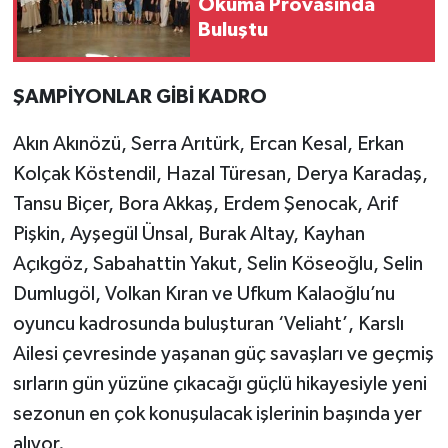
Okuma Provasında
Buluştu
ŞAMPİYONLAR GİBİ KADRO
Akın Akınözü, Serra Arıtürk, Ercan Kesal, Erkan
Kolçak Köstendil, Hazal Türesan, Derya Karadaş,
Tansu Biçer, Bora Akkaş, Erdem Şenocak, Arif
Pişkin, Ayşegül Ünsal, Burak Altay, Kayhan
Açıkgöz, Sabahattin Yakut, Selin Köseoğlu, Selin
Dumlugöl, Volkan Kıran ve Ufkum Kalaoğlu’nu
oyuncu kadrosunda buluşturan ‘Veliaht’, Karslı
Ailesi çevresinde yaşanan güç savaşları ve geçmiş
sırların gün yüzüne çıkacağı güçlü hikayesiyle yeni
sezonun en çok konuşulacak işlerinin başında yer
alıyor.