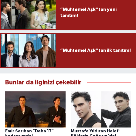
“Muhtemel Aşk”tan yeni
tanıtım!
“Muhtemel Aşk”tan ilk tanıtım!
Bunlar da ilginizi çekebilir
Emir Sarıhan "Daha 17"
Mustafa Yıldıran Halef: