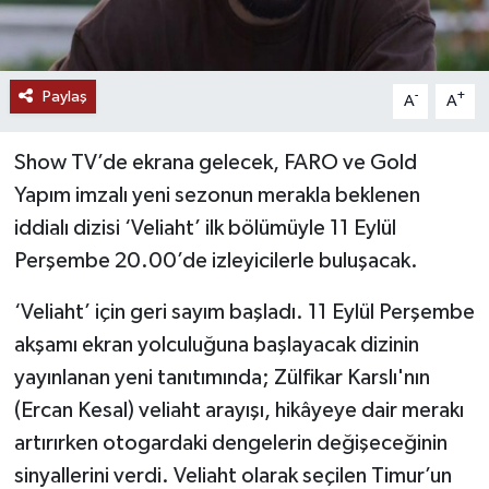
Paylaş
-
+
A
A
Show TV’de ekrana gelecek, FARO ve Gold
Yapım imzalı yeni sezonun merakla beklenen
iddialı dizisi ‘Veliaht’ ilk bölümüyle 11 Eylül
Perşembe 20.00’de izleyicilerle buluşacak.
‘Veliaht’ için geri sayım başladı. 11 Eylül Perşembe
akşamı ekran yolculuğuna başlayacak dizinin
yayınlanan yeni tanıtımında; Zülfikar Karslı'nın
(Ercan Kesal) veliaht arayışı, hikâyeye dair merakı
artırırken otogardaki dengelerin değişeceğinin
sinyallerini verdi. Veliaht olarak seçilen Timur’un