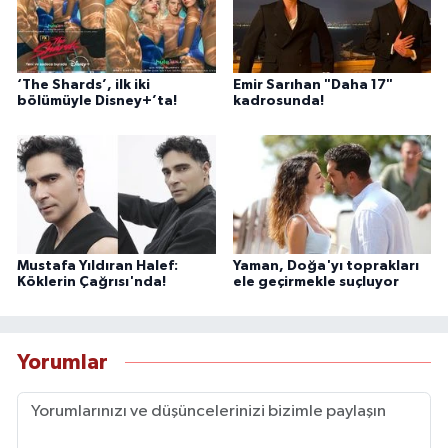
‘The Shards’, ilk iki
Emir Sarıhan "Daha 17"
bölümüyle Disney+’ta!
kadrosunda!
Mustafa Yıldıran Halef:
Yaman, Doğa'yı toprakları
Köklerin Çağrısı'nda!
ele geçirmekle suçluyor
Yorumlar