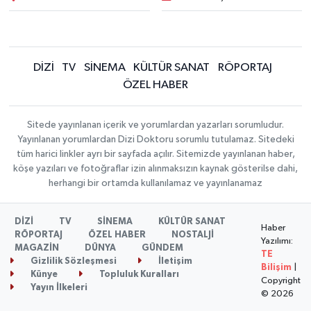
DİZİ
TV
SİNEMA
KÜLTÜR SANAT
RÖPORTAJ
ÖZEL HABER
Sitede yayınlanan içerik ve yorumlardan yazarları sorumludur.
Yayınlanan yorumlardan Dizi Doktoru sorumlu tutulamaz. Sitedeki
tüm harici linkler ayrı bir sayfada açılır. Sitemizde yayınlanan haber,
köşe yazıları ve fotoğraflar izin alınmaksızın kaynak gösterilse dahi,
herhangi bir ortamda kullanılamaz ve yayınlanamaz
DİZİ
TV
SİNEMA
KÜLTÜR SANAT
Haber
RÖPORTAJ
ÖZEL HABER
NOSTALJİ
Yazılımı:
MAGAZİN
DÜNYA
GÜNDEM
TE
Gizlilik Sözleşmesi
İletişim
Bilişim
|
Künye
Topluluk Kuralları
Copyright
Yayın İlkeleri
© 2026