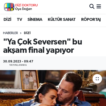
İstanbul Nöbetçi Eczaneler
DİZİ
TV
SİNEMA
KÜLTÜR SANAT
RÖPORTAJ
İstanbul Hava Durumu
HABERLER
DİZİ
"Ya Çok Seversen" bu
İstanbul Namaz Vakitleri
akşam final yapıyor
İstanbul Trafik Yoğunluk Haritası
30.09.2023 - 09:47
YAYINLANMA
Süper Lig Puan Durumu ve Fikstür
Tüm Manşetler
Son Dakika Haberleri
Haber Arşivi