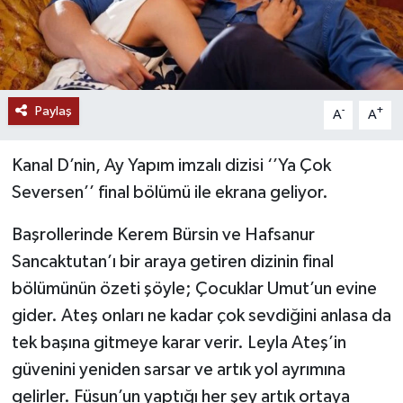
Paylaş
-
+
A
A
Kanal D’nin, Ay Yapım imzalı dizisi ‘’Ya Çok
Seversen’’ final bölümü ile ekrana geliyor.
Başrollerinde Kerem Bürsin ve Hafsanur
Sancaktutan’ı bir araya getiren dizinin final
bölümünün özeti şöyle; Çocuklar Umut’un evine
gider. Ateş onları ne kadar çok sevdiğini anlasa da
tek başına gitmeye karar verir. Leyla Ateş’in
güvenini yeniden sarsar ve artık yol ayrımına
gelirler. Füsun’un yaptığı her şey artık ortaya