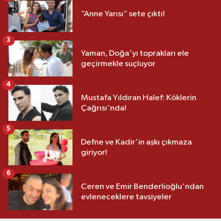
“Anne Yarısı” sete çıktı!
3
Yaman, Doğa'yı toprakları ele
geçirmekle suçluyor
4
Mustafa Yıldıran Halef: Köklerin
Çağrısı'nda!
5
Defne ve Kadir'in aşkı çıkmaza
giriyor!
6
Ceren ve Emir Benderlioğlu'ndan
evleneceklere tavsiyeler