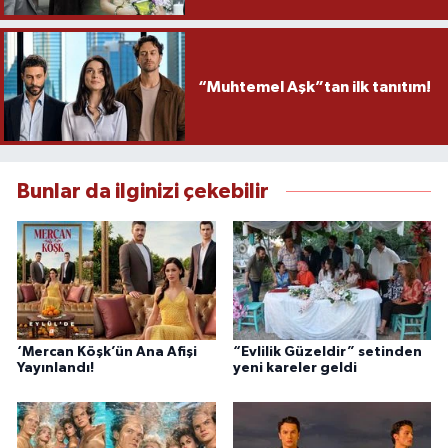
“Muhtemel Aşk”tan ilk tanıtım!
Bunlar da ilginizi çekebilir
‘Mercan Köşk’ün Ana Afişi
“Evlilik Güzeldir” setinden
Yayınlandı!
yeni kareler geldi