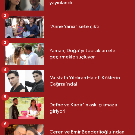
yayınlandı
2
“Anne Yarısı” sete çıktı!
3
Yaman, Doğa'yı toprakları ele
geçirmekle suçluyor
4
Mustafa Yıldıran Halef: Köklerin
Çağrısı'nda!
5
Defne ve Kadir'in aşkı çıkmaza
giriyor!
6
Ceren ve Emir Benderlioğlu'ndan