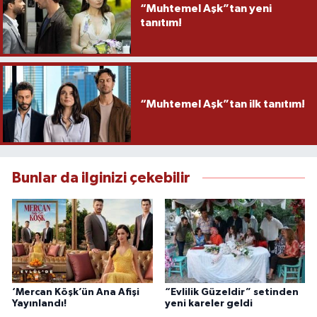
“Muhtemel Aşk”tan yeni
tanıtım!
“Muhtemel Aşk”tan ilk tanıtım!
Bunlar da ilginizi çekebilir
‘Mercan Köşk’ün Ana Afişi
“Evlilik Güzeldir” setinden
Yayınlandı!
yeni kareler geldi