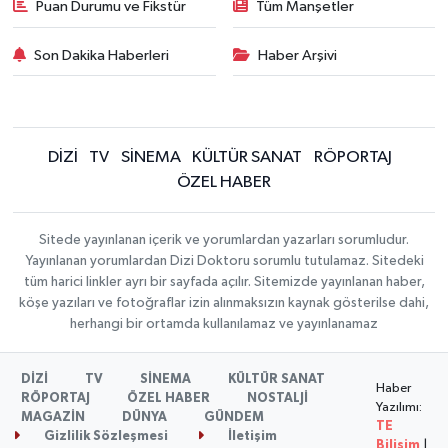
Puan Durumu ve Fikstür
Tüm Manşetler
Son Dakika Haberleri
Haber Arşivi
DİZİ
TV
SİNEMA
KÜLTÜR SANAT
RÖPORTAJ
ÖZEL HABER
Sitede yayınlanan içerik ve yorumlardan yazarları sorumludur.
Yayınlanan yorumlardan Dizi Doktoru sorumlu tutulamaz. Sitedeki
tüm harici linkler ayrı bir sayfada açılır. Sitemizde yayınlanan haber,
köşe yazıları ve fotoğraflar izin alınmaksızın kaynak gösterilse dahi,
herhangi bir ortamda kullanılamaz ve yayınlanamaz
DİZİ
TV
SİNEMA
KÜLTÜR SANAT
Haber
RÖPORTAJ
ÖZEL HABER
NOSTALJİ
Yazılımı:
MAGAZİN
DÜNYA
GÜNDEM
TE
Gizlilik Sözleşmesi
İletişim
Bilişim
|