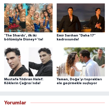
‘The Shards’, ilk iki
Emir Sarıhan "Daha 17"
bölümüyle Disney+’ta!
kadrosunda!
Mustafa Yıldıran Halef:
Yaman, Doğa'yı toprakları
Köklerin Çağrısı'nda!
ele geçirmekle suçluyor
Yorumlar