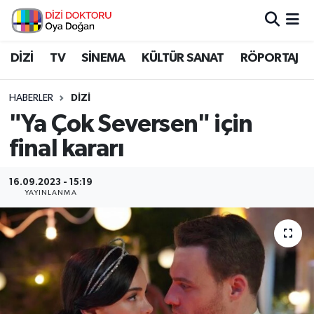
İstanbul Nöbetçi Eczaneler
DİZİ
TV
SİNEMA
KÜLTÜR SANAT
RÖPORTAJ
İstanbul Hava Durumu
HABERLER
DİZİ
"Ya Çok Seversen" için
İstanbul Namaz Vakitleri
final kararı
İstanbul Trafik Yoğunluk Haritası
16.09.2023 - 15:19
YAYINLANMA
Süper Lig Puan Durumu ve Fikstür
Tüm Manşetler
Son Dakika Haberleri
Haber Arşivi