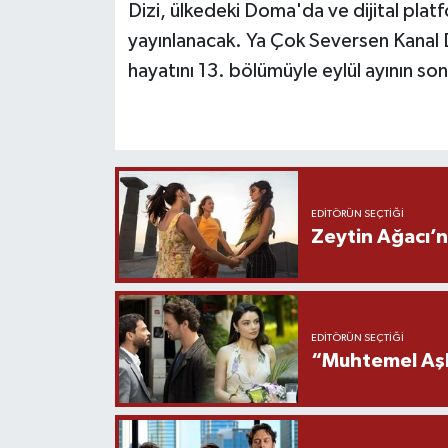
Dizi, ülkedeki Doma'da ve dijital pla
yayınlanacak. Ya Çok Seversen Kanal 
hayatını 13. bölümüyle eylül ayının s
EDITÖRÜN SEÇTIĞI
Zeytin Ağacı’n
EDITÖRÜN SEÇTIĞI
“Muhtemel Aşk