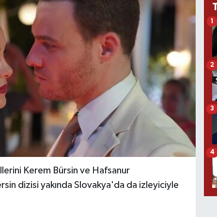
1
2
3
4
llerini Kerem Bürsin ve Hafsanur
sin dizisi yakında Slovakya'da da izleyiciyle