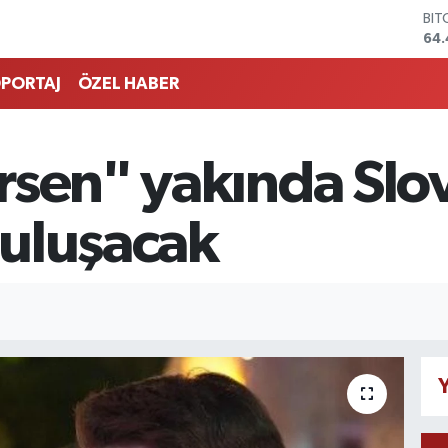
BIT
64.
DO
47,
PORTAJ
ÖZEL HABER
EU
55,
STE
64
rsen" yakında Slo
GRA
651
BİS
 buluşacak
13.
Y