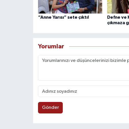
“Anne Yarısı” sete çıktı!
Defne ve K
çıkmaza g
Yorumlar
Gönder