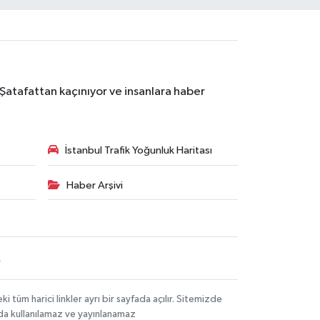
 Şatafattan kaçınıyor ve insanlara haber
İstanbul Trafik Yoğunluk Haritası
Haber Arşivi
R
üm harici linkler ayrı bir sayfada açılır. Sitemizde
mda kullanılamaz ve yayınlanamaz