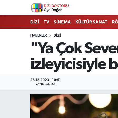
İstanbul Nöbetçi Eczaneler
DİZİ
TV
SİNEMA
KÜLTÜR SANAT
RÖ
İstanbul Hava Durumu
HABERLER
DİZİ
"Ya Çok Seve
İstanbul Namaz Vakitleri
izleyicisiyle
İstanbul Trafik Yoğunluk Haritası
Süper Lig Puan Durumu ve Fikstür
26.12.2023 - 10:51
YAYINLANMA
Tüm Manşetler
Son Dakika Haberleri
Haber Arşivi