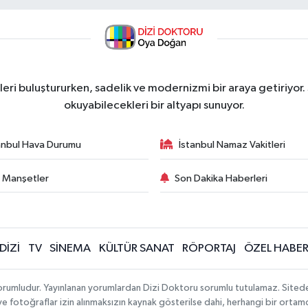
ri buluştururken, sadelik ve modernizmi bir araya getiriyor.
okuyabilecekleri bir altyapı sunuyor.
anbul Hava Durumu
İstanbul Namaz Vakitleri
 Manşetler
Son Dakika Haberleri
DİZİ
TV
SİNEMA
KÜLTÜR SANAT
RÖPORTAJ
ÖZEL HABE
orumludur. Yayınlanan yorumlardan Dizi Doktoru sorumlu tutulamaz. Sitedeki t
 ve fotoğraflar izin alınmaksızın kaynak gösterilse dahi, herhangi bir orta