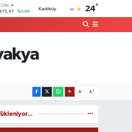
°
COIN
24
Kadıköy
475,47
%0.66
LAR
5971
%0.05
RO
1336
%0.18
RLİN
,2534
%0.22
vakya
M ALTIN
8.23
%0.39
T100
703
%0
-
+
A
A
ükleniyor...