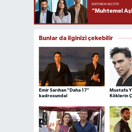
EDITÖRÜN SEÇTIĞI
“Muhtemel Aşk”
Bunlar da ilginizi çekebilir
Emir Sarıhan "Daha 17"
Mustafa Yı
kadrosunda!
Köklerin 