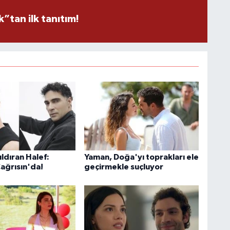
tan ilk tanıtım!
ldıran Halef:
Yaman, Doğa'yı toprakları ele
Çağrısın'da!
geçirmekle suçluyor