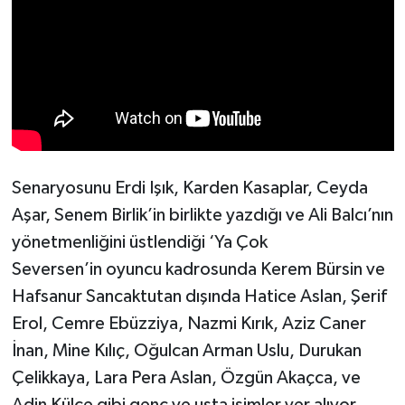
Senaryosunu Erdi Işık, Karden Kasaplar, Ceyda
Aşar, Senem Birlik’in birlikte yazdığı ve Ali Balcı’nın
yönetmenliğini üstlendiği ‘Ya Çok
Seversen’in oyuncu kadrosunda Kerem Bürsin ve
Hafsanur Sancaktutan dışında Hatice Aslan, Şerif
Erol, Cemre Ebüzziya, Nazmi Kırık, Aziz Caner
İnan, Mine Kılıç, Oğulcan Arman Uslu, Durukan
Çelikkaya, Lara Pera Aslan, Özgün Akaçca, ve
Adin Külçe gibi genç ve usta isimler yer alıyor.