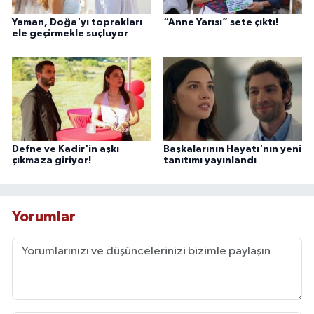
Yaman, Doğa'yı toprakları
“Anne Yarısı” sete çıktı!
ele geçirmekle suçluyor
Defne ve Kadir'in aşkı
Başkalarının Hayatı'nın yeni
çıkmaza giriyor!
tanıtımı yayınlandı
Yorumlar