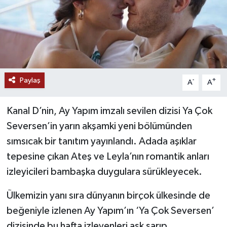
Paylaş
-
+
A
A
Kanal D’nin, Ay Yapım imzalı sevilen dizisi Ya Çok
Seversen’in yarın akşamki yeni bölümünden
sımsıcak bir tanıtım yayınlandı. Adada aşıklar
tepesine çıkan Ateş ve Leyla’nın romantik anları
izleyicileri bambaşka duygulara sürükleyecek.
Ülkemizin yanı sıra dünyanın birçok ülkesinde de
beğeniyle izlenen Ay Yapım’ın ‘Ya Çok Seversen’
dizisinde bu hafta izleyenleri aşk sarıp