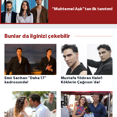
“Muhtemel Aşk”tan ilk tanıtım!
Bunlar da ilginizi çekebilir
Emir Sarıhan "Daha 17"
Mustafa Yıldıran Halef:
kadrosunda!
Köklerin Çağrısın'da!