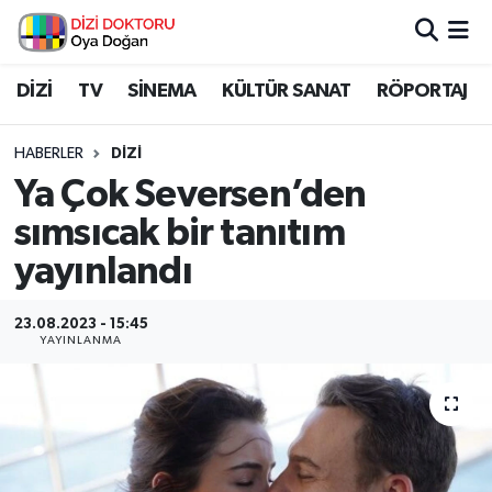
İstanbul Nöbetçi Eczaneler
DİZİ
TV
SİNEMA
KÜLTÜR SANAT
RÖPORTAJ
İstanbul Hava Durumu
HABERLER
DİZİ
Ya Çok Seversen’den
İstanbul Namaz Vakitleri
sımsıcak bir tanıtım
İstanbul Trafik Yoğunluk Haritası
yayınlandı
Süper Lig Puan Durumu ve Fikstür
23.08.2023 - 15:45
YAYINLANMA
Tüm Manşetler
Son Dakika Haberleri
Haber Arşivi