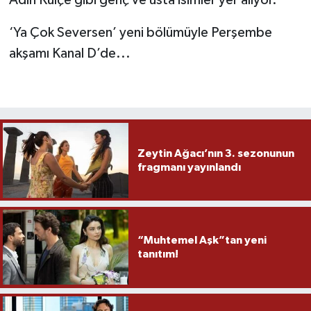
‘Ya Çok Seversen’ yeni bölümüyle Perşembe
akşamı Kanal D’de...
Zeytin Ağacı’nın 3. sezonunun
fragmanı yayınlandı
“Muhtemel Aşk”tan yeni
tanıtım!