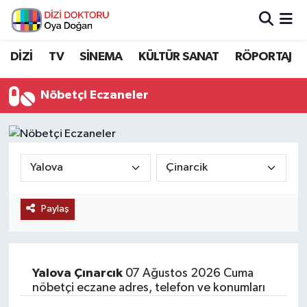
İstanbul Nöbetçi Eczaneler
DİZİ
TV
SİNEMA
KÜLTÜR SANAT
RÖPORTAJ
İstanbul Hava Durumu
Nöbetçi Eczaneler
İstanbul Namaz Vakitleri
İstanbul Trafik Yoğunluk Haritası
Süper Lig Puan Durumu ve Fikstür
Paylaş
Tüm Manşetler
Son Dakika Haberleri
Yalova
Çınarcık
07 Ağustos 2026 Cuma
nöbetçi eczane adres, telefon ve konumları
Haber Arşivi