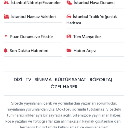
İstanbul Nöbetçi Eczaneler
İstanbul Hava Durumu
İstanbul Namaz Vakitleri
İstanbul Trafik Yoğunluk
Haritası
Puan Durumu ve Fikstür
Tüm Manşetler
Son Dakika Haberleri
Haber Arşivi
DİZİ
TV
SİNEMA
KÜLTÜR SANAT
RÖPORTAJ
ÖZEL HABER
Sitede yayınlanan içerik ve yorumlardan yazarları sorumludur.
Yayınlanan yorumlardan Dizi Doktoru sorumlu tutulamaz. Sitedeki
tüm harici linkler ayrı bir sayfada açılır. Sitemizde yayınlanan haber,
köşe yazıları ve fotoğraflar izin alınmaksızın kaynak gösterilse dahi,
herhangi bir ortamda kullanılamaz ve yayınlanamaz