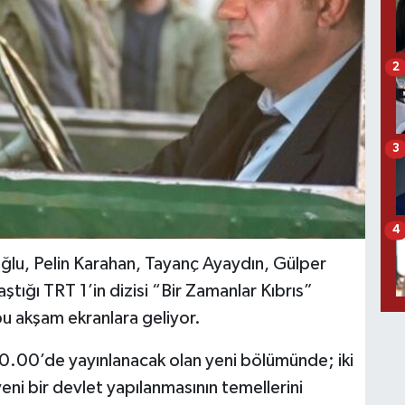
2
3
4
ğlu, Pelin Karahan, Tayanç Ayaydın, Gülper
ığı TRT 1’in dizisi “Bir Zamanlar Kıbrıs”
u akşam ekranlara geliyor.
20.00’de yayınlanacak olan yeni bölümünde; iki
eni bir devlet yapılanmasının temellerini