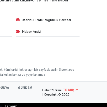
 Şatafattan kaçınıyor ve insanlara haber
İstanbul Trafik Yoğunluk Haritası
Haber Arşivi
R
üm harici linkler ayrı bir sayfada açılır. Sitemizde
mda kullanılamaz ve yayınlanamaz
DÜNYA
GÜNDEM
Haber Yazılımı:
TE Bilişim
| Copyright © 2026
si
Tamam