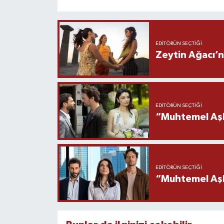
EDITÖRÜN SEÇTIĞI
Zeytin Ağacı’n
EDITÖRÜN SEÇTIĞI
“Muhtemel Aşk
EDITÖRÜN SEÇTIĞI
“Muhtemel Aşk”