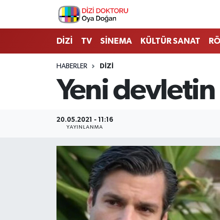
İstanbul Nöbetçi Eczaneler
DİZİ
TV
SİNEMA
KÜLTÜR SANAT
RÖ
İstanbul Hava Durumu
HABERLER
DİZİ
Yeni devletin 
İstanbul Namaz Vakitleri
İstanbul Trafik Yoğunluk Haritası
20.05.2021 - 11:16
YAYINLANMA
Süper Lig Puan Durumu ve Fikstür
Tüm Manşetler
Son Dakika Haberleri
Haber Arşivi