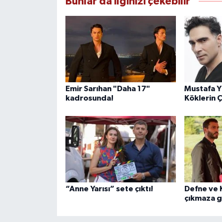
Bunlar da ilginizi çekebilir
Emir Sarıhan "Daha 17"
Mustafa Yı
kadrosunda!
Köklerin 
“Anne Yarısı” sete çıktı!
Defne ve K
çıkmaza g