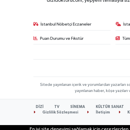
dizidoktorucom, yepyeni temasıyla sizle
İstanbul Nöbetçi Eczaneler
İst
Puan Durumu ve Fikstür
Tüm
Sitede yayınlanan içerik ve yorumlardan yazarları s
yayınlanan haber, köşe yazıları
DİZİ
TV
SİNEMA
KÜLTÜR SANAT
Gizlilik Sözleşmesi
İletişim
K
En iyi site deneyimi sağlamak için çerezlerden f