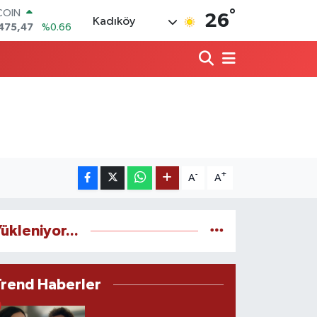
°
COIN
26
Kadıköy
475,47
%0.66
LAR
,5986
%0.06
RO
,0700
%0.1
RLİN
,2438
%0.21
M ALTIN
8.23
%0.39
T100
703
%0
-
+
A
A
ükleniyor...
Trend Haberler