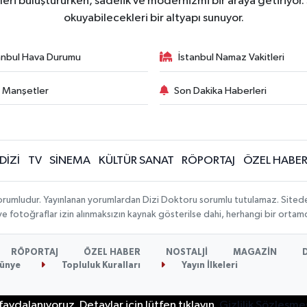
ri buluştururken, sadelik ve modernizmi bir araya getiriyor.
okuyabilecekleri bir altyapı sunuyor.
anbul Hava Durumu
İstanbul Namaz Vakitleri
 Manşetler
Son Dakika Haberleri
DİZİ
TV
SİNEMA
KÜLTÜR SANAT
RÖPORTAJ
ÖZEL HABE
orumludur. Yayınlanan yorumlardan Dizi Doktoru sorumlu tutulamaz. Sitedeki t
 ve fotoğraflar izin alınmaksızın kaynak gösterilse dahi, herhangi bir orta
RÖPORTAJ
ÖZEL HABER
NOSTALJİ
MAGAZİN
ünye
Topluluk Kuralları
Yayın İlkeleri
aydalanıyoruz. Detaylar için lütfen tıklayın.
Gizlilik Sözleşme