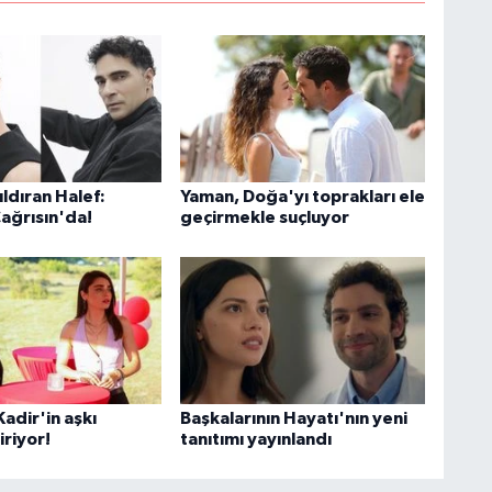
ldıran Halef:
Yaman, Doğa'yı toprakları ele
Çağrısın'da!
geçirmekle suçluyor
adir'in aşkı
Başkalarının Hayatı'nın yeni
iriyor!
tanıtımı yayınlandı