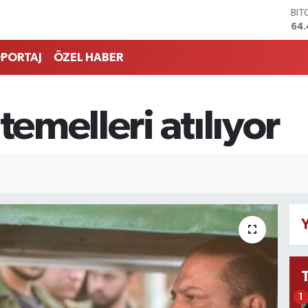
BIT
64.
DO
47
PORTAJ
ÖZEL HABER
EU
55
STE
64
temelleri atılıyor
GRA
651
BİS
13.
Y
1