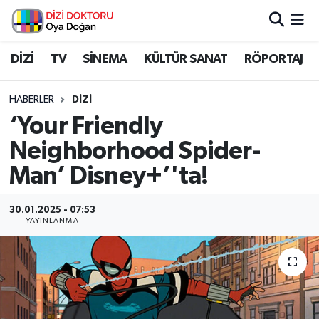
İstanbul Nöbetçi Eczaneler
DİZİ
TV
SİNEMA
KÜLTÜR SANAT
RÖPORTAJ
İstanbul Hava Durumu
HABERLER
DİZİ
‘Your Friendly
İstanbul Namaz Vakitleri
Neighborhood Spider-
İstanbul Trafik Yoğunluk Haritası
Man’ Disney+’'ta!
Süper Lig Puan Durumu ve Fikstür
30.01.2025 - 07:53
YAYINLANMA
Tüm Manşetler
Son Dakika Haberleri
Haber Arşivi