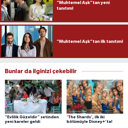
“Muhtemel Aşk”tan yeni
tanıtım!
“Muhtemel Aşk”tan ilk tanıtım!
Bunlar da ilginizi çekebilir
“Evlilik Güzeldir” setinden
‘The Shards’, ilk iki
yeni kareler geldi
bölümüyle Disney+’ta!