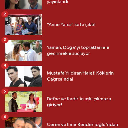
yayınlandı
2
“Anne Yarısı” sete çıktı!
3
Yaman, Doğa'yı toprakları ele
geçirmekle suçluyor
4
Mustafa Yıldıran Halef: Köklerin
Çağrısı'nda!
5
Defne ve Kadir'in aşkı çıkmaza
giriyor!
6
Ceren ve Emir Benderlioğlu'ndan