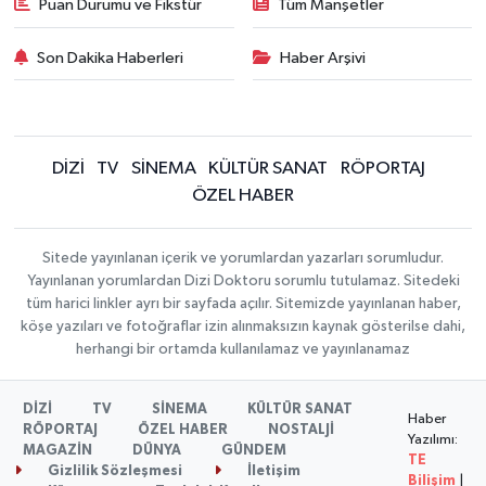
Puan Durumu ve Fikstür
Tüm Manşetler
Son Dakika Haberleri
Haber Arşivi
DİZİ
TV
SİNEMA
KÜLTÜR SANAT
RÖPORTAJ
ÖZEL HABER
Sitede yayınlanan içerik ve yorumlardan yazarları sorumludur.
Yayınlanan yorumlardan Dizi Doktoru sorumlu tutulamaz. Sitedeki
tüm harici linkler ayrı bir sayfada açılır. Sitemizde yayınlanan haber,
köşe yazıları ve fotoğraflar izin alınmaksızın kaynak gösterilse dahi,
herhangi bir ortamda kullanılamaz ve yayınlanamaz
DİZİ
TV
SİNEMA
KÜLTÜR SANAT
Haber
RÖPORTAJ
ÖZEL HABER
NOSTALJİ
Yazılımı:
MAGAZİN
DÜNYA
GÜNDEM
TE
Gizlilik Sözleşmesi
İletişim
Bilişim
|