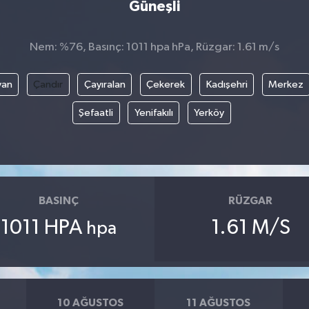
Güneşli
Nem: %76, Basınç: 1011 hpa hPa, Rüzgar: 1.61 m/s
yan
Çandır
Çayıralan
Çekerek
Kadışehri
Merkez
Şefaatli
Yenifakılı
Yerköy
BASINÇ
RÜZGAR
1011 HPA
1.61 M/S
hpa
10 AĞUSTOS
11 AĞUSTOS