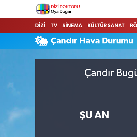
İstanbul Nöbetçi Eczaneler
DİZİ
TV
SİNEMA
KÜLTÜR SANAT
RÖ
İstanbul Hava Durumu
Çandır Hava Durumu
İstanbul Namaz Vakitleri
İstanbul Trafik Yoğunluk Haritası
Çandır Bugü
Süper Lig Puan Durumu ve Fikstür
Tüm Manşetler
ŞU AN
Son Dakika Haberleri
Haber Arşivi