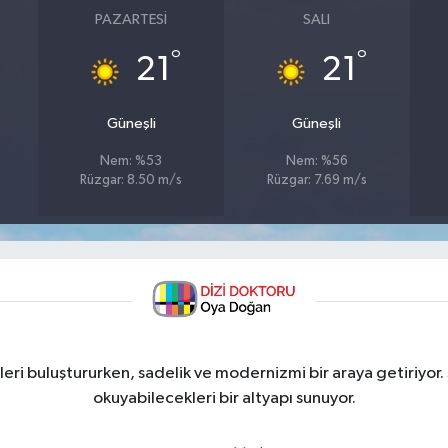
PAZARTESI
SALI
°
°
21
21
Güneşli
Güneşli
Nem: %53
Nem: %56
Rüzgar: 8.50 m/s
Rüzgar: 7.69 m/s
ri buluştururken, sadelik ve modernizmi bir araya getiriyor.
okuyabilecekleri bir altyapı sunuyor.