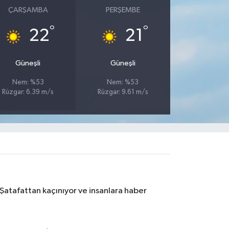
ÇARŞAMBA
PERŞEMBE
°
°
22
21
Güneşli
Güneşli
Nem: %53
Nem: %53
Rüzgar: 6.39 m/s
Rüzgar: 9.61 m/s
 Şatafattan kaçınıyor ve insanlara haber