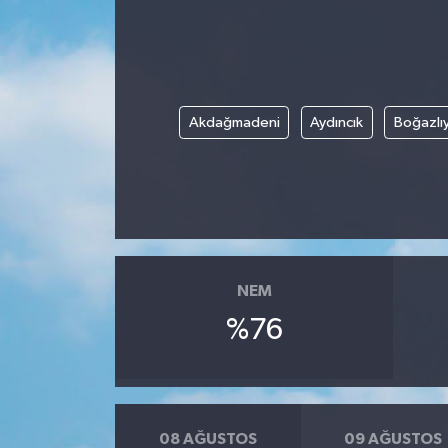
Akdağmadeni
Aydıncık
Boğazlı
NEM
%76
08 AĞUSTOS
09 AĞUSTOS