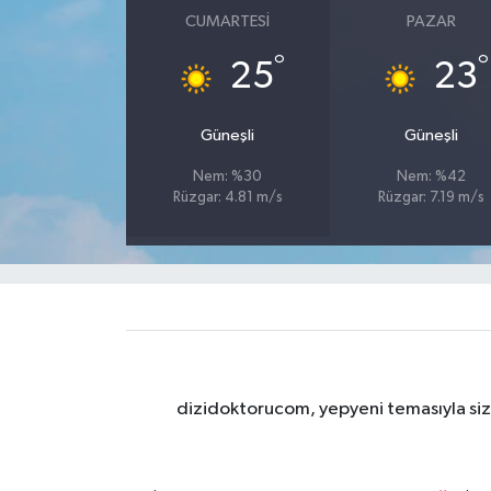
CUMARTESI
PAZAR
°
°
25
23
Güneşli
Güneşli
Nem: %30
Nem: %42
Rüzgar: 4.81 m/s
Rüzgar: 7.19 m/s
dizidoktorucom, yepyeni temasıyla sizle