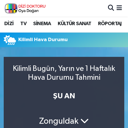
İstanbul Nöbetçi Eczaneler
DİZİ
TV
SİNEMA
KÜLTÜR SANAT
RÖPORTAJ
İstanbul Hava Durumu
Kilimli Hava Durumu
İstanbul Namaz Vakitleri
İstanbul Trafik Yoğunluk Haritası
Kilimli Bugün, Yarın ve 1 Haftalık
Hava Durumu Tahmini
Süper Lig Puan Durumu ve Fikstür
Tüm Manşetler
ŞU AN
Son Dakika Haberleri
Zonguldak
Haber Arşivi