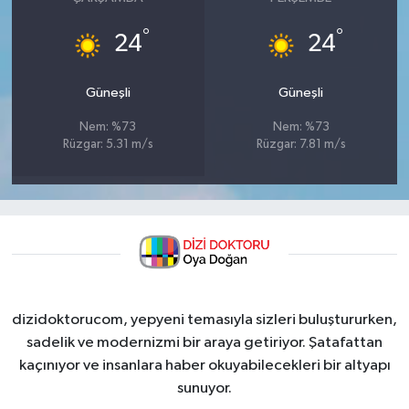
°
°
24
24
Güneşli
Güneşli
Nem: %73
Nem: %73
Rüzgar: 5.31 m/s
Rüzgar: 7.81 m/s
dizidoktorucom, yepyeni temasıyla sizleri buluştururken,
sadelik ve modernizmi bir araya getiriyor. Şatafattan
kaçınıyor ve insanlara haber okuyabilecekleri bir altyapı
sunuyor.