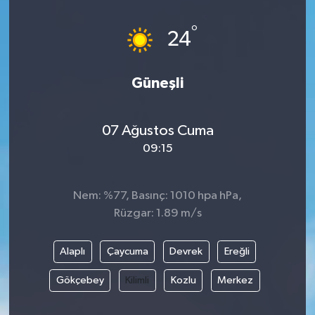
°
24
Güneşli
07 Ağustos Cuma
09:15
Nem: %77, Basınç: 1010 hpa hPa,
Rüzgar: 1.89 m/s
Alaplı
Çaycuma
Devrek
Ereğli
Gökçebey
Kilimli
Kozlu
Merkez