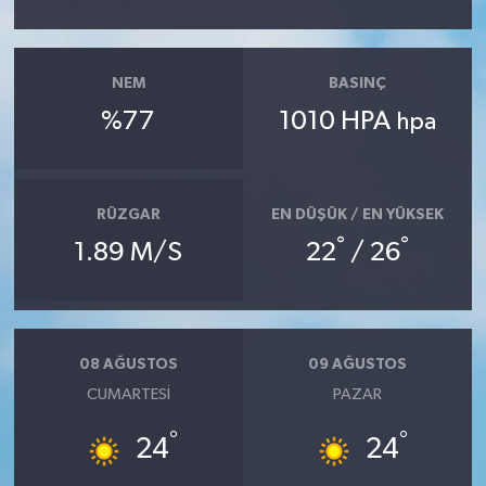
NEM
BASINÇ
%77
1010 HPA
hpa
RÜZGAR
EN DÜŞÜK / EN YÜKSEK
°
°
1.89 M/S
22
/ 26
08 AĞUSTOS
09 AĞUSTOS
CUMARTESI
PAZAR
°
°
24
24