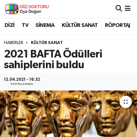
İstanbul Nöbetçi Eczaneler
DİZİ
TV
SİNEMA
KÜLTÜR SANAT
RÖPORTAJ
İstanbul Hava Durumu
HABERLER
KÜLTÜR SANAT
2021 BAFTA Ödülleri
İstanbul Namaz Vakitleri
sahiplerini buldu
İstanbul Trafik Yoğunluk Haritası
12.04.2021 - 16:32
YAYINLANMA
Süper Lig Puan Durumu ve Fikstür
Tüm Manşetler
Son Dakika Haberleri
Haber Arşivi