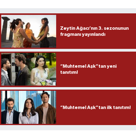
Zeytin Ağacı’nın 3. sezonunun
fragmanı yayınlandı
“Muhtemel Aşk”tan yeni
tanıtım!
“Muhtemel Aşk”tan ilk tanıtım!