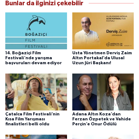
Bunlar da ilginizi çekebilir
14. Boğaziçi Film
Usta Yönetmen Derviş Zaim
Festivali'nde yarışma
Altın Portakal’da Ulusal
başvuruları devam ediyor
Uzun Jüri Başkanı!
Çatalca Film Festivali’nin
Adana Altın Koza’dan
Kısa Film Yarışması
Ferzan Özpetek ve Vahide
finalistleri belli oldu
Perçin’e Onur Ödülü