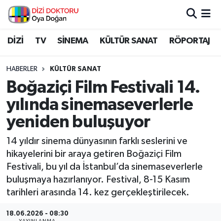
İstanbul Nöbetçi Eczaneler
DİZİ
TV
SİNEMA
KÜLTÜR SANAT
RÖPORTAJ
İstanbul Hava Durumu
HABERLER
KÜLTÜR SANAT
Boğaziçi Film Festivali 14.
İstanbul Namaz Vakitleri
yılında sinemaseverlerle
İstanbul Trafik Yoğunluk Haritası
yeniden buluşuyor
Süper Lig Puan Durumu ve Fikstür
14 yıldır sinema dünyasının farklı seslerini ve
hikayelerini bir araya getiren Boğaziçi Film
Tüm Manşetler
Festivali, bu yıl da İstanbul’da sinemaseverlerle
buluşmaya hazırlanıyor. Festival, 8-15 Kasım
Son Dakika Haberleri
tarihleri arasında 14. kez gerçekleştirilecek.
Haber Arşivi
18.06.2026 - 08:30