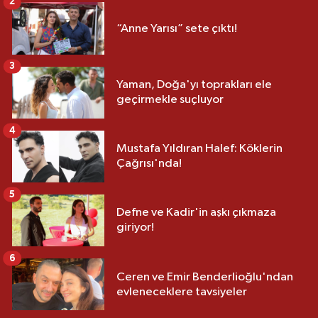
2
“Anne Yarısı” sete çıktı!
3
Yaman, Doğa'yı toprakları ele
geçirmekle suçluyor
4
Mustafa Yıldıran Halef: Köklerin
Çağrısı'nda!
5
Defne ve Kadir'in aşkı çıkmaza
giriyor!
6
Ceren ve Emir Benderlioğlu'ndan
evleneceklere tavsiyeler