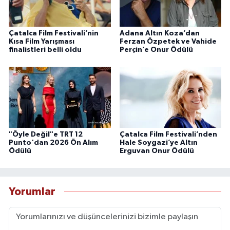
Çatalca Film Festivali’nin
Adana Altın Koza’dan
Kısa Film Yarışması
Ferzan Özpetek ve Vahide
finalistleri belli oldu
Perçin’e Onur Ödülü
"Öyle Değil"e TRT 12
Çatalca Film Festivali’nden
Punto'dan 2026 Ön Alım
Hale Soygazi’ye Altın
Ödülü
Erguvan Onur Ödülü
Yorumlar