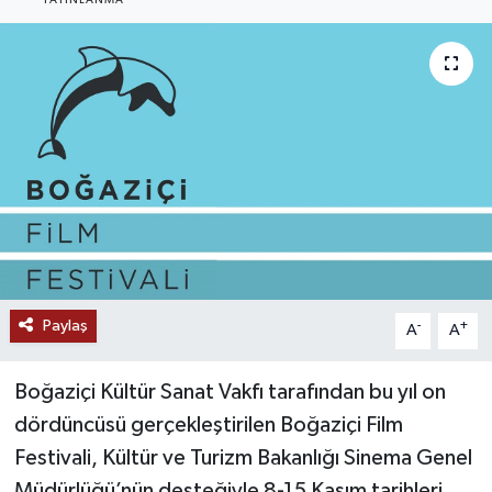
YAYINLANMA
Paylaş
-
+
A
A
Boğaziçi Kültür Sanat Vakfı tarafından bu yıl on
dördüncüsü gerçekleştirilen Boğaziçi Film
Festivali, Kültür ve Turizm Bakanlığı Sinema Genel
Müdürlüğü’nün desteğiyle 8-15 Kasım tarihleri