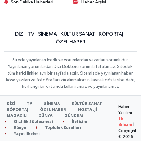
Son Dakika Haberleri
Haber Arşivi
DİZİ
TV
SİNEMA
KÜLTÜR SANAT
RÖPORTAJ
ÖZEL HABER
Sitede yayınlanan içerik ve yorumlardan yazarları sorumludur.
Yayınlanan yorumlardan Dizi Doktoru sorumlu tutulamaz. Sitedeki
tüm harici linkler ayrı bir sayfada açılır. Sitemizde yayınlanan haber,
köşe yazıları ve fotoğraflar izin alınmaksızın kaynak gösterilse dahi,
herhangi bir ortamda kullanılamaz ve yayınlanamaz
DİZİ
TV
SİNEMA
KÜLTÜR SANAT
Haber
RÖPORTAJ
ÖZEL HABER
NOSTALJİ
Yazılımı:
MAGAZİN
DÜNYA
GÜNDEM
TE
Gizlilik Sözleşmesi
İletişim
Bilişim
|
Künye
Topluluk Kuralları
Copyright
Yayın İlkeleri
© 2026