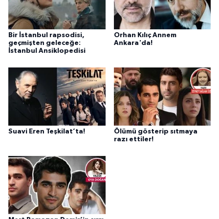
Bir İstanbul rapsodisi,
Orhan Kılıç Annem
geçmişten geleceğe:
Ankara'da!
İstanbul Ansiklopedisi
Suavi Eren Teşkilat’ta!
Ölümü gösterip sıtmaya
razı ettiler!