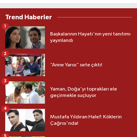
Trend Haberler
1
Başkalarının Hayatı'nın yeni tanıtımı
yayınlandı
2
“Anne Yarısı” sete çıktı!
3
Yaman, Doğa'yı toprakları ele
geçirmekle suçluyor
4
Mustafa Yıldıran Halef: Köklerin
Çağrısı'nda!
5