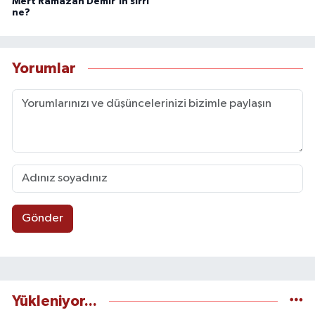
Mert Ramazan Demir’in sırrı
ne?
Yorumlar
Gönder
Yükleniyor...