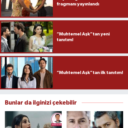
fragmanı yayınlandı
“Muhtemel Aşk”tan yeni
tanıtım!
“Muhtemel Aşk”tan ilk tanıtım!
Bunlar da ilginizi çekebilir