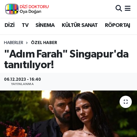
İstanbul Nöbetçi Eczaneler
DİZİ
TV
SİNEMA
KÜLTÜR SANAT
RÖPORTAJ
İstanbul Hava Durumu
HABERLER
ÖZEL HABER
"Adım Farah" Singapur'da
İstanbul Namaz Vakitleri
tanıtılıyor!
İstanbul Trafik Yoğunluk Haritası
06.12.2023 - 16:40
YAYINLANMA
Süper Lig Puan Durumu ve Fikstür
Tüm Manşetler
Son Dakika Haberleri
Haber Arşivi