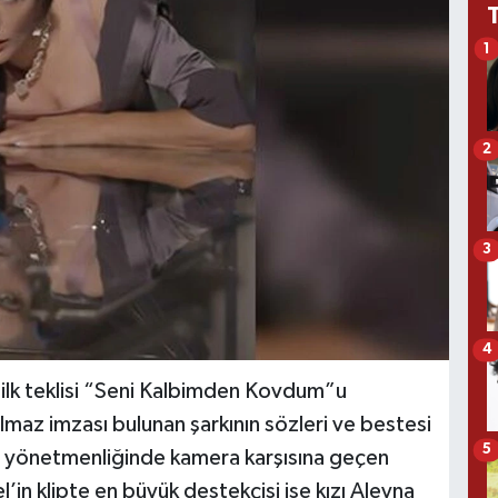
1
2
3
4
lk teklisi “Seni Kalbimden Kovdum”u
maz imzası bulunan şarkının sözleri ve bestesi
5
ya yönetmenliğinde kamera karşısına geçen
tel’in klipte en büyük destekçisi ise kızı Aleyna