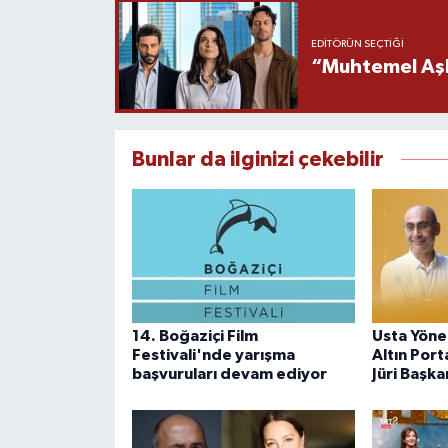
EDITÖRÜN SEÇTIĞI
“Muhtemel Aşk”
Bunlar da ilginizi çekebilir
14. Boğaziçi Film
Usta Yöne
Festivali'nde yarışma
Altın Port
başvuruları devam ediyor
Jüri Başka