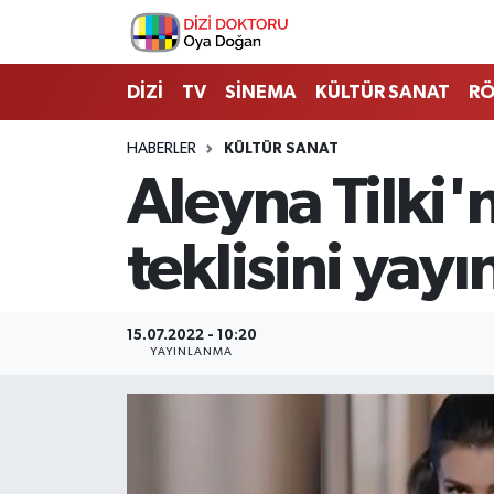
İstanbul Nöbetçi Eczaneler
DİZİ
TV
SİNEMA
KÜLTÜR SANAT
RÖ
İstanbul Hava Durumu
HABERLER
KÜLTÜR SANAT
Aleyna Tilki'
İstanbul Namaz Vakitleri
teklisini yayı
İstanbul Trafik Yoğunluk Haritası
Süper Lig Puan Durumu ve Fikstür
15.07.2022 - 10:20
YAYINLANMA
Tüm Manşetler
Son Dakika Haberleri
Haber Arşivi