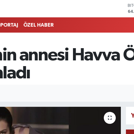
BI
64
DO
47
PORTAJ
ÖZEL HABER
EU
55
ST
64
nin annesi Havva Öz
GR
66
Bİ
nladı
13
Y