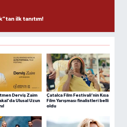
tan ilk tanıtım!
tmen Derviş Zaim
Çatalca Film Festivali’nin Kısa
akal’da Ulusal Uzun
Film Yarışması finalistleri belli
nı!
oldu