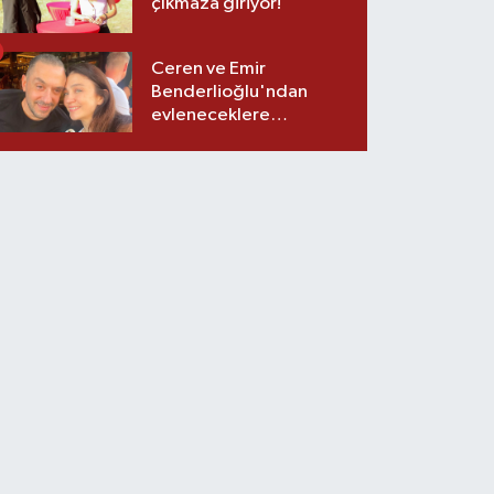
çıkmaza giriyor!
Ceren ve Emir
Benderlioğlu'ndan
evleneceklere
tavsiyeler