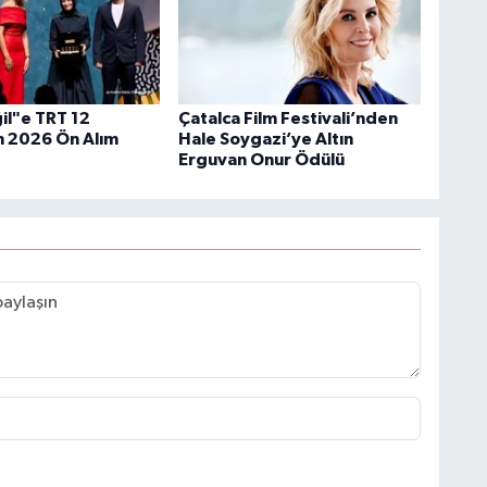
il"e TRT 12
Çatalca Film Festivali’nden
 2026 Ön Alım
Hale Soygazi’ye Altın
Erguvan Onur Ödülü