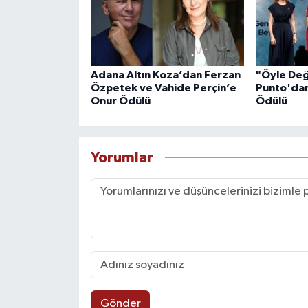
Adana Altın Koza’dan Ferzan
"Öyle Değ
Özpetek ve Vahide Perçin’e
Punto'dan
Onur Ödülü
Ödülü
Yorumlar
Gönder