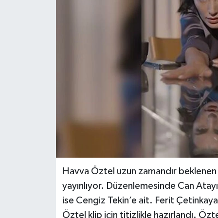
Havva Öztel uzun zamandır beklenen i
yayınlıyor. Düzenlemesinde Can Atayıl
ise Cengiz Tekin’e ait. Ferit Çetinka
Öztel klip için titizlikle hazırlandı. Öz