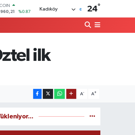
°
TCOIN
24
Kadıköy
.960,21
%0.87
LAR
,7436
%0.18
RO
,2510
%0.32
ERLİN
,4811
%0.38
tel ilk
AM ALTIN
60.55
%0.03
ST100
.779
%-14
-
+
A
A
ükleniyor...