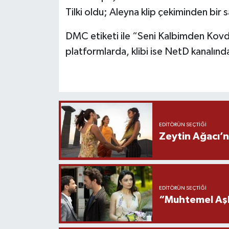
Tilki oldu; Aleyna klip çekiminden bir 
DMC etiketi ile “Seni Kalbimden Kov
platformlarda, klibi ise NetD kanalınd
EDITÖRÜN SEÇTIĞI
Zeytin Ağacı’n
EDITÖRÜN SEÇTIĞI
“Muhtemel Aşk