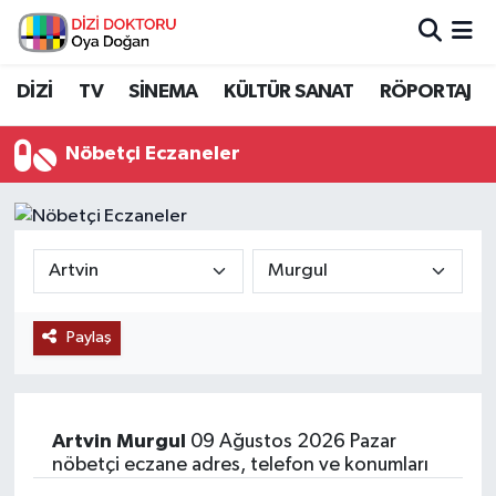
İstanbul Nöbetçi Eczaneler
DİZİ
TV
SİNEMA
KÜLTÜR SANAT
RÖPORTAJ
İstanbul Hava Durumu
Nöbetçi Eczaneler
İstanbul Namaz Vakitleri
İstanbul Trafik Yoğunluk Haritası
Süper Lig Puan Durumu ve Fikstür
Paylaş
Tüm Manşetler
Son Dakika Haberleri
Artvin
Murgul
09 Ağustos 2026 Pazar
nöbetçi eczane adres, telefon ve konumları
Haber Arşivi