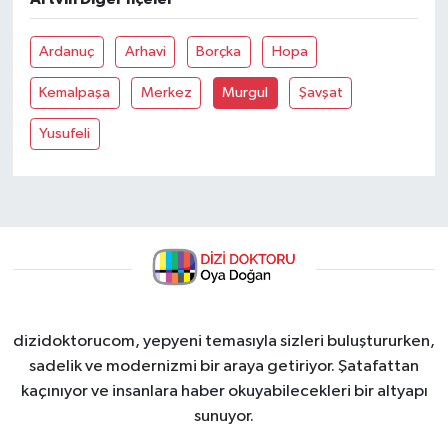
Ardanuç
Arhavi
Borçka
Hopa
Kemalpaşa
Merkez
Murgul
Şavşat
Yusufeli
dizidoktorucom, yepyeni temasıyla sizleri buluştururken,
sadelik ve modernizmi bir araya getiriyor. Şatafattan
kaçınıyor ve insanlara haber okuyabilecekleri bir altyapı
sunuyor.