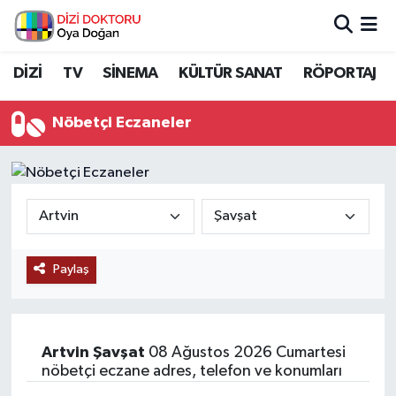
İstanbul Nöbetçi Eczaneler
DİZİ
TV
SİNEMA
KÜLTÜR SANAT
RÖPORTAJ
İstanbul Hava Durumu
Nöbetçi Eczaneler
İstanbul Namaz Vakitleri
İstanbul Trafik Yoğunluk Haritası
Süper Lig Puan Durumu ve Fikstür
Paylaş
Tüm Manşetler
Son Dakika Haberleri
Artvin
Şavşat
08 Ağustos 2026 Cumartesi
nöbetçi eczane adres, telefon ve konumları
Haber Arşivi