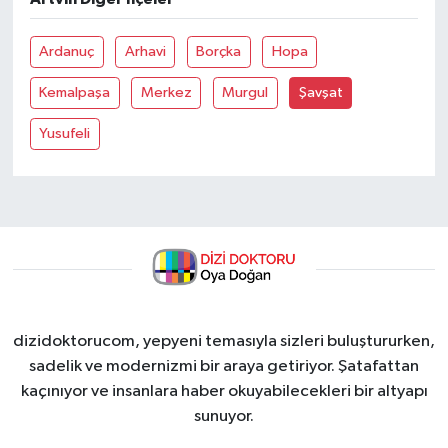
Ardanuç
Arhavi
Borçka
Hopa
Kemalpaşa
Merkez
Murgul
Şavşat
Yusufeli
dizidoktorucom, yepyeni temasıyla sizleri buluştururken,
sadelik ve modernizmi bir araya getiriyor. Şatafattan
kaçınıyor ve insanlara haber okuyabilecekleri bir altyapı
sunuyor.