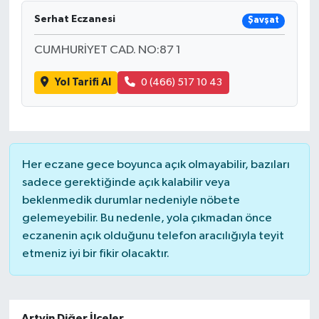
Serhat Eczanesi
Şavşat
CUMHURİYET CAD. NO:87 1
Yol Tarifi Al
0 (466) 517 10 43
Her eczane gece boyunca açık olmayabilir, bazıları
sadece gerektiğinde açık kalabilir veya
beklenmedik durumlar nedeniyle nöbete
gelemeyebilir. Bu nedenle, yola çıkmadan önce
eczanenin açık olduğunu telefon aracılığıyla teyit
etmeniz iyi bir fikir olacaktır.
Artvin Diğer İlçeler