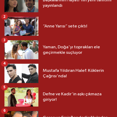
Başkalarının Hayatı'nın yeni tanıtımı
yayınlandı
2
“Anne Yarısı” sete çıktı!
3
Yaman, Doğa'yı toprakları ele
geçirmekle suçluyor
4
Mustafa Yıldıran Halef: Köklerin
Çağrısı'nda!
5
Defne ve Kadir'in aşkı çıkmaza
giriyor!
6