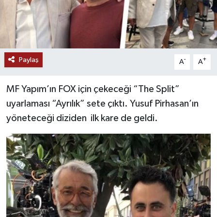
Paylaş
-
+
A
A
MF Yapım’ın FOX için çekeceği “The Split”
uyarlaması “Ayrılık” sete çıktı. Yusuf Pirhasan’ın
yöneteceği diziden ilk kare de geldi.