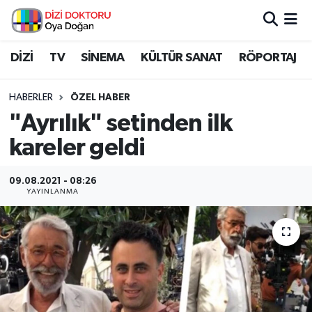
İstanbul Nöbetçi Eczaneler
DİZİ
TV
SİNEMA
KÜLTÜR SANAT
RÖPORTAJ
İstanbul Hava Durumu
HABERLER
ÖZEL HABER
"Ayrılık" setinden ilk
İstanbul Namaz Vakitleri
kareler geldi
İstanbul Trafik Yoğunluk Haritası
09.08.2021 - 08:26
YAYINLANMA
Süper Lig Puan Durumu ve Fikstür
Tüm Manşetler
Son Dakika Haberleri
Haber Arşivi