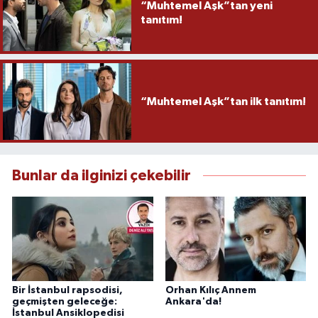
“Muhtemel Aşk”tan yeni
tanıtım!
“Muhtemel Aşk”tan ilk tanıtım!
Bunlar da ilginizi çekebilir
Bir İstanbul rapsodisi,
Orhan Kılıç Annem
geçmişten geleceğe:
Ankara'da!
İstanbul Ansiklopedisi