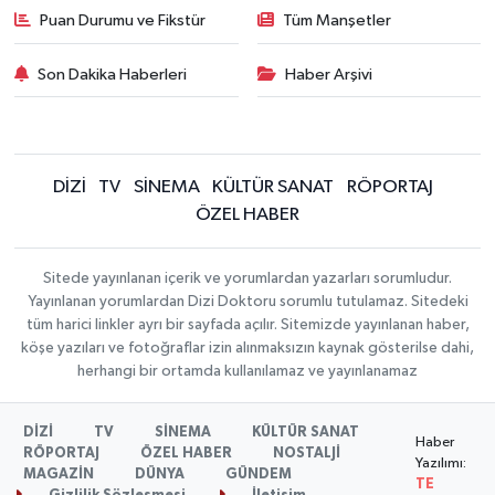
Puan Durumu ve Fikstür
Tüm Manşetler
Son Dakika Haberleri
Haber Arşivi
DİZİ
TV
SİNEMA
KÜLTÜR SANAT
RÖPORTAJ
ÖZEL HABER
Sitede yayınlanan içerik ve yorumlardan yazarları sorumludur.
Yayınlanan yorumlardan Dizi Doktoru sorumlu tutulamaz. Sitedeki
tüm harici linkler ayrı bir sayfada açılır. Sitemizde yayınlanan haber,
köşe yazıları ve fotoğraflar izin alınmaksızın kaynak gösterilse dahi,
herhangi bir ortamda kullanılamaz ve yayınlanamaz
DİZİ
TV
SİNEMA
KÜLTÜR SANAT
Haber
RÖPORTAJ
ÖZEL HABER
NOSTALJİ
Yazılımı:
MAGAZİN
DÜNYA
GÜNDEM
TE