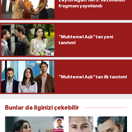
fragmanı yayınlandı
“Muhtemel Aşk”tan yeni
tanıtım!
“Muhtemel Aşk”tan ilk tanıtım!
Bunlar da ilginizi çekebilir