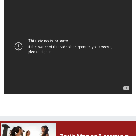
Zeytin Ağacı’nın 3. sezonunun