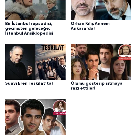
Bir İstanbul rapsodisi,
Orhan Kılıç Annem
geçmişten geleceğe:
Ankara'da!
İstanbul Ansiklopedisi
Suavi Eren Teşkilat’ta!
Ölümü gösterip sıtmaya
razı ettiler!