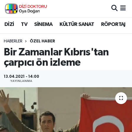
İstanbul Nöbetçi Eczaneler
DİZİ
TV
SİNEMA
KÜLTÜR SANAT
RÖPORTAJ
İstanbul Hava Durumu
HABERLER
ÖZEL HABER
Bir Zamanlar Kıbrıs'tan
İstanbul Namaz Vakitleri
çarpıcı ön izleme
İstanbul Trafik Yoğunluk Haritası
13.04.2021 - 14:00
YAYINLANMA
Süper Lig Puan Durumu ve Fikstür
Tüm Manşetler
Son Dakika Haberleri
Haber Arşivi