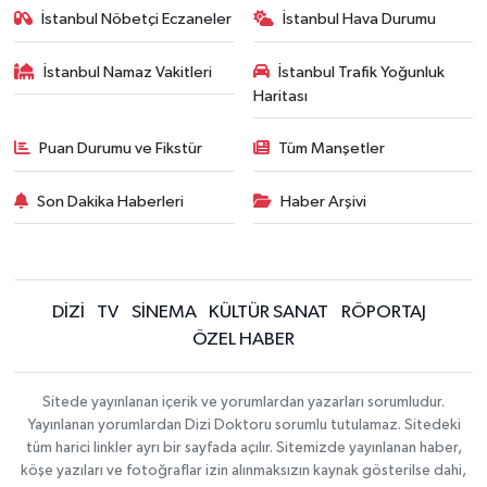
İstanbul Nöbetçi Eczaneler
İstanbul Hava Durumu
İstanbul Namaz Vakitleri
İstanbul Trafik Yoğunluk
Haritası
Puan Durumu ve Fikstür
Tüm Manşetler
Son Dakika Haberleri
Haber Arşivi
DİZİ
TV
SİNEMA
KÜLTÜR SANAT
RÖPORTAJ
ÖZEL HABER
Sitede yayınlanan içerik ve yorumlardan yazarları sorumludur.
Yayınlanan yorumlardan Dizi Doktoru sorumlu tutulamaz. Sitedeki
tüm harici linkler ayrı bir sayfada açılır. Sitemizde yayınlanan haber,
köşe yazıları ve fotoğraflar izin alınmaksızın kaynak gösterilse dahi,