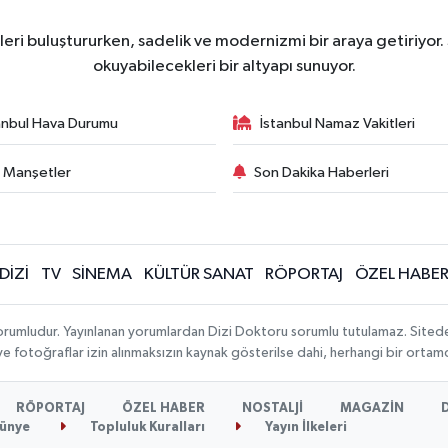
ri buluştururken, sadelik ve modernizmi bir araya getiriyor.
okuyabilecekleri bir altyapı sunuyor.
anbul Hava Durumu
İstanbul Namaz Vakitleri
 Manşetler
Son Dakika Haberleri
DİZİ
TV
SİNEMA
KÜLTÜR SANAT
RÖPORTAJ
ÖZEL HABE
orumludur. Yayınlanan yorumlardan Dizi Doktoru sorumlu tutulamaz. Sitedeki t
 ve fotoğraflar izin alınmaksızın kaynak gösterilse dahi, herhangi bir orta
RÖPORTAJ
ÖZEL HABER
NOSTALJİ
MAGAZİN
ünye
Topluluk Kuralları
Yayın İlkeleri