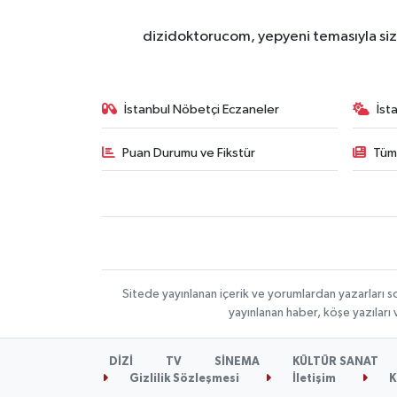
dizidoktorucom, yepyeni temasıyla sizle
İstanbul Nöbetçi Eczaneler
İst
Puan Durumu ve Fikstür
Tüm
Sitede yayınlanan içerik ve yorumlardan yazarları s
yayınlanan haber, köşe yazıları
DİZİ
TV
SİNEMA
KÜLTÜR SANAT
Gizlilik Sözleşmesi
İletişim
K