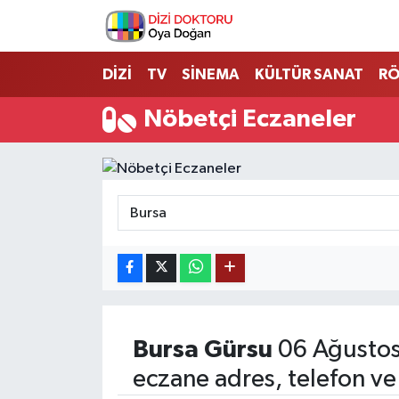
İstanbul Nöbetçi Eczaneler
DİZİ
TV
SİNEMA
KÜLTÜR SANAT
RÖ
İstanbul Hava Durumu
Nöbetçi Eczaneler
İstanbul Namaz Vakitleri
İstanbul Trafik Yoğunluk Haritası
Süper Lig Puan Durumu ve Fikstür
Tüm Manşetler
Son Dakika Haberleri
Bursa
Gürsu
06 Ağustos
eczane adres, telefon ve
Haber Arşivi