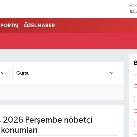
BIT
64.
DO
47,
PORTAJ
ÖZEL HABER
EU
55,
STE
64
GRA
651
B
BİS
13.
 2026 Perşembe nöbetçi
 konumları