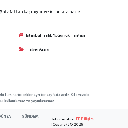
 Şatafattan kaçınıyor ve insanlara haber
İstanbul Trafik Yoğunluk Haritası
Haber Arşivi
R
üm harici linkler ayrı bir sayfada açılır. Sitemizde
mda kullanılamaz ve yayınlanamaz
DÜNYA
GÜNDEM
Haber Yazılımı:
TE Bilişim
| Copyright © 2026