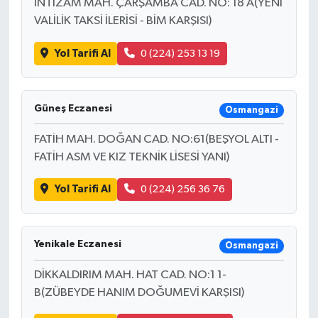
İNTİZAM MAH. ÇARŞAMBA CAD. NO: 18 A(YENİ
VALİLİK TAKSİ İLERİSİ - BİM KARŞISI)
Yol Tarifi Al
0 (224) 253 13 19
Güneş Eczanesi
Osmangazi
FATİH MAH. DOĞAN CAD. NO:61(BEŞYOL ALTI -
FATİH ASM VE KIZ TEKNİK LİSESİ YANI)
Yol Tarifi Al
0 (224) 256 36 76
Yenikale Eczanesi
Osmangazi
DİKKALDIRIM MAH. HAT CAD. NO:1 1-
B(ZÜBEYDE HANIM DOĞUMEVİ KARŞISI)