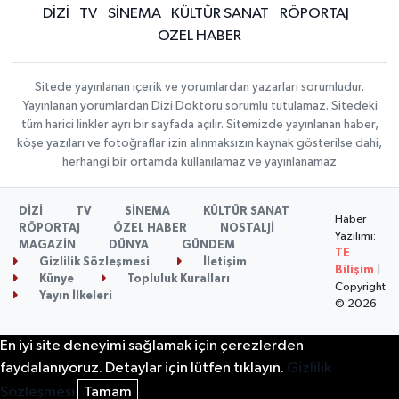
DİZİ
TV
SİNEMA
KÜLTÜR SANAT
RÖPORTAJ
ÖZEL HABER
Sitede yayınlanan içerik ve yorumlardan yazarları sorumludur.
Yayınlanan yorumlardan Dizi Doktoru sorumlu tutulamaz. Sitedeki
tüm harici linkler ayrı bir sayfada açılır. Sitemizde yayınlanan haber,
köşe yazıları ve fotoğraflar izin alınmaksızın kaynak gösterilse dahi,
herhangi bir ortamda kullanılamaz ve yayınlanamaz
DİZİ
TV
SİNEMA
KÜLTÜR SANAT
Haber
RÖPORTAJ
ÖZEL HABER
NOSTALJİ
Yazılımı:
MAGAZİN
DÜNYA
GÜNDEM
TE
Gizlilik Sözleşmesi
İletişim
Bilişim
|
Künye
Topluluk Kuralları
Copyright
Yayın İlkeleri
© 2026
En iyi site deneyimi sağlamak için çerezlerden
faydalanıyoruz. Detaylar için lütfen tıklayın.
Gizlilik
Sözleşmesi
Tamam