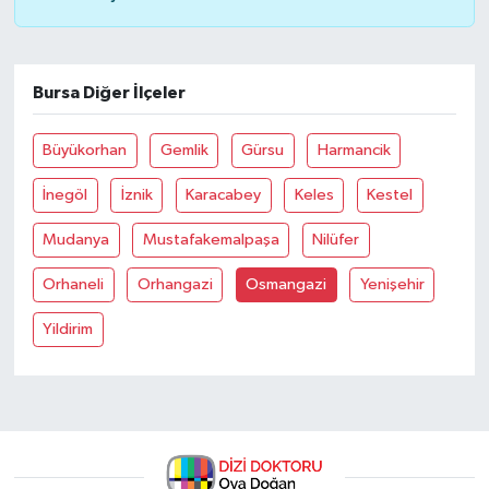
Bursa Diğer İlçeler
Büyükorhan
Gemlik
Gürsu
Harmancik
İnegöl
İznik
Karacabey
Keles
Kestel
Mudanya
Mustafakemalpaşa
Nilüfer
Orhaneli
Orhangazi
Osmangazi
Yenişehir
Yildirim