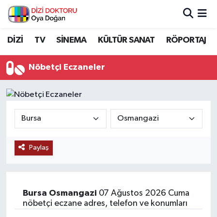
İstanbul Nöbetçi Eczaneler
DİZİ
TV
SİNEMA
KÜLTÜR SANAT
RÖPORTAJ
İstanbul Hava Durumu
Nöbetçi Eczaneler
İstanbul Namaz Vakitleri
İstanbul Trafik Yoğunluk Haritası
Süper Lig Puan Durumu ve Fikstür
Paylaş
Tüm Manşetler
Son Dakika Haberleri
Bursa
Osmangazi
07 Ağustos 2026 Cuma
nöbetçi eczane adres, telefon ve konumları
Haber Arşivi