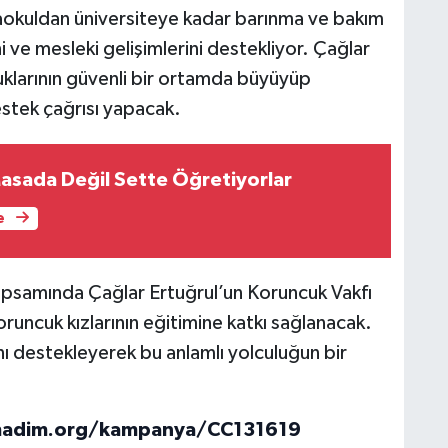
taokuldan üniversiteye kadar barınma ve bakım
i ve mesleki gelişimlerini destekliyor. Çağlar
cuklarının güvenli bir ortamda büyüyüp
stek çağrısı yapacak.
sada Değil Sette Öğretiyorlar
e
psamında Çağlar Ertuğrul’un Koruncuk Vakfı
runcuk kızlarının eğitimine katkı sağlanacak.
ı destekleyerek bu anlamlı yolculuğun bir
imadim.org/kampanya/CC131619