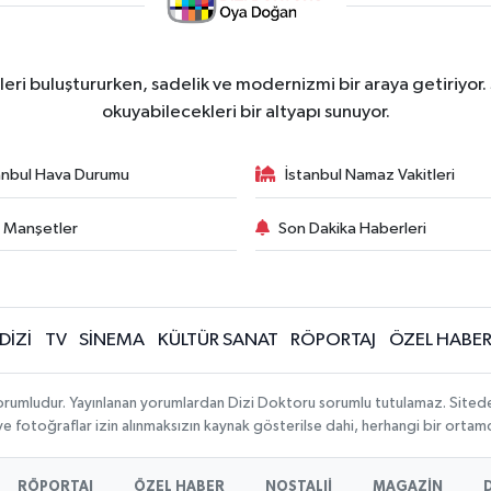
ri buluştururken, sadelik ve modernizmi bir araya getiriyor.
okuyabilecekleri bir altyapı sunuyor.
anbul Hava Durumu
İstanbul Namaz Vakitleri
 Manşetler
Son Dakika Haberleri
DİZİ
TV
SİNEMA
KÜLTÜR SANAT
RÖPORTAJ
ÖZEL HABE
orumludur. Yayınlanan yorumlardan Dizi Doktoru sorumlu tutulamaz. Sitedeki t
 ve fotoğraflar izin alınmaksızın kaynak gösterilse dahi, herhangi bir orta
RÖPORTAJ
ÖZEL HABER
NOSTALJİ
MAGAZİN