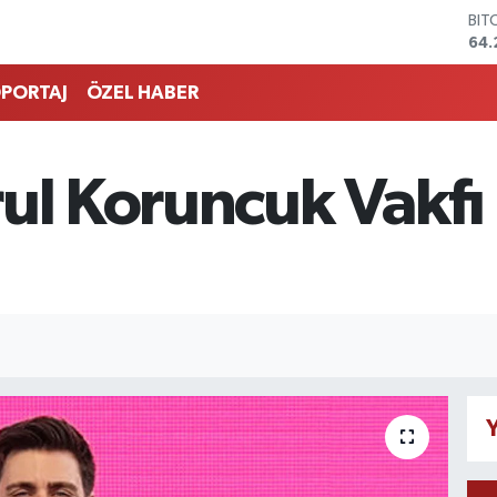
BIT
64.
DO
47,
EU
PORTAJ
ÖZEL HABER
55,
STE
64,
GRA
ul Koruncuk Vakfı 
651
BİS
13.
Y