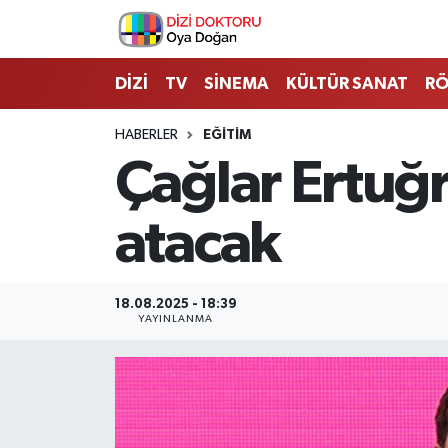
İstanbul Nöbetçi Eczaneler
DİZİ
TV
SİNEMA
KÜLTÜR SANAT
RÖ
İstanbul Hava Durumu
HABERLER
EĞİTİM
Çağlar Ertuğr
İstanbul Namaz Vakitleri
atacak
İstanbul Trafik Yoğunluk Haritası
Süper Lig Puan Durumu ve Fikstür
18.08.2025 - 18:39
YAYINLANMA
Tüm Manşetler
Son Dakika Haberleri
Haber Arşivi