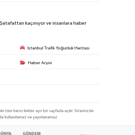
 Şatafattan kaçınıyor ve insanlara haber
İstanbul Trafik Yoğunluk Haritası
Haber Arşivi
R
üm harici linkler ayrı bir sayfada açılır. Sitemizde
mda kullanılamaz ve yayınlanamaz
DÜNYA
GÜNDEM