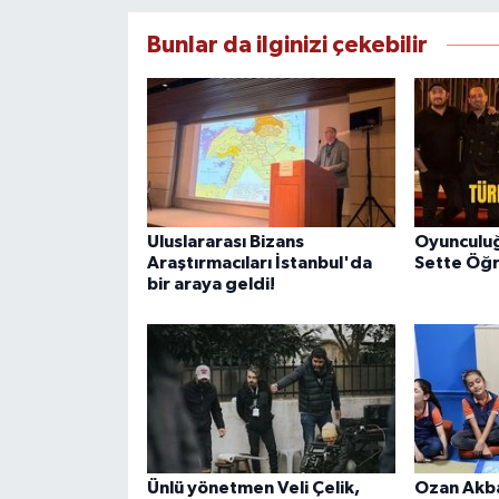
Bunlar da ilginizi çekebilir
Uluslararası Bizans
Oyunculu
Araştırmacıları İstanbul'da
Sette Öğr
bir araya geldi!
Ünlü yönetmen Veli Çelik,
Ozan Akb