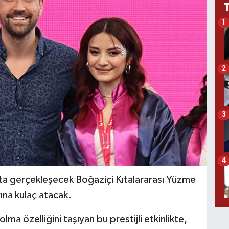
1
2
3
4
a gerçekleşecek Boğaziçi Kıtalararası Yüzme
rına kulaç atacak.
lma özelliğini taşıyan bu prestijli etkinlikte,