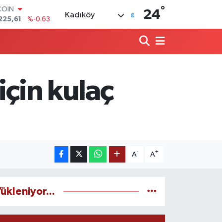
COIN
°
225,61
%-0.63
24
Kadıköy
LAR
7143
%0.16
RO
0317
%-0.02
RLİN
2463
%0.07
M ALTIN
için kulaç
0.40
%0.45
T100
799
%70
-
+
A
A
ükleniyor...