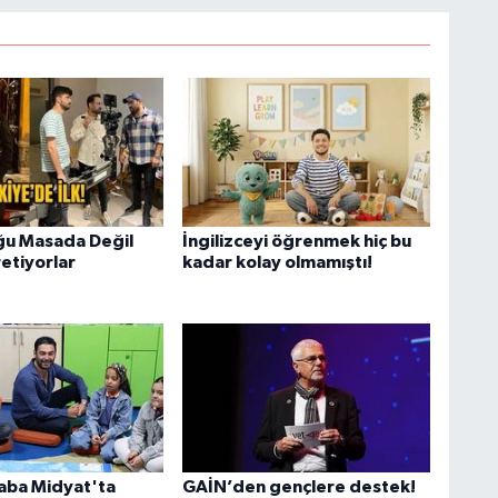
ğu Masada Değil
İngilizceyi öğrenmek hiç bu
etiyorlar
kadar kolay olmamıştı!
aba Midyat'ta
GAİN’den gençlere destek!