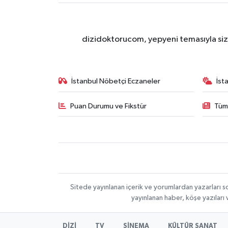
dizidoktorucom, yepyeni temasıyla sizle
İstanbul Nöbetçi Eczaneler
İst
Puan Durumu ve Fikstür
Tüm
Sitede yayınlanan içerik ve yorumlardan yazarları s
yayınlanan haber, köşe yazıları
DİZİ
TV
SİNEMA
KÜLTÜR SANAT