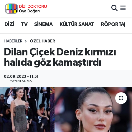
İstanbul Nöbetçi Eczaneler
DİZİ
TV
SİNEMA
KÜLTÜR SANAT
RÖPORTAJ
İstanbul Hava Durumu
HABERLER
ÖZEL HABER
Dilan Çiçek Deniz kırmızı
İstanbul Namaz Vakitleri
halıda göz kamaştırdı
İstanbul Trafik Yoğunluk Haritası
02.09.2023 - 11:51
YAYINLANMA
Süper Lig Puan Durumu ve Fikstür
Tüm Manşetler
Son Dakika Haberleri
Haber Arşivi