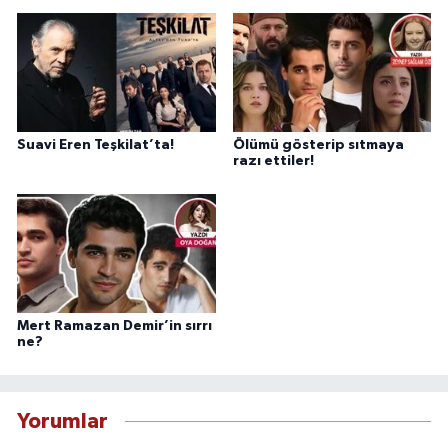
Suavi Eren Teşkilat’ta!
Ölümü gösterip sıtmaya
razı ettiler!
Mert Ramazan Demir’in sırrı
ne?
Yorumlar