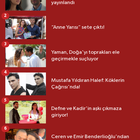
yayınlandı
2
“Anne Yarısı” sete çıktı!
3
Yaman, Doğa'yı toprakları ele
geçirmekle suçluyor
4
Mustafa Yıldıran Halef: Köklerin
Çağrısı'nda!
5
Defne ve Kadir'in aşkı çıkmaza
giriyor!
6
Ceren ve Emir Benderlioğlu'ndan