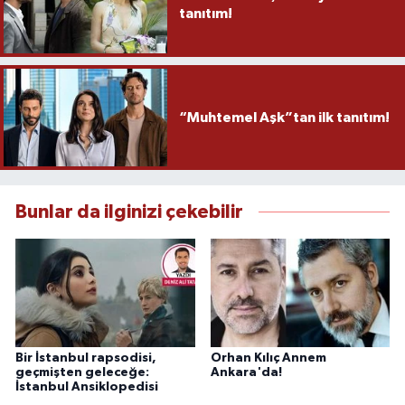
tanıtım!
“Muhtemel Aşk”tan ilk tanıtım!
Bunlar da ilginizi çekebilir
Bir İstanbul rapsodisi,
Orhan Kılıç Annem
geçmişten geleceğe:
Ankara'da!
İstanbul Ansiklopedisi