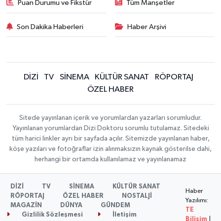
Puan Durumu ve Fikstür
Tüm Manşetler
Son Dakika Haberleri
Haber Arşivi
DİZİ
TV
SİNEMA
KÜLTÜR SANAT
RÖPORTAJ
ÖZEL HABER
Sitede yayınlanan içerik ve yorumlardan yazarları sorumludur.
Yayınlanan yorumlardan Dizi Doktoru sorumlu tutulamaz. Sitedeki
tüm harici linkler ayrı bir sayfada açılır. Sitemizde yayınlanan haber,
köşe yazıları ve fotoğraflar izin alınmaksızın kaynak gösterilse dahi,
herhangi bir ortamda kullanılamaz ve yayınlanamaz
DİZİ
TV
SİNEMA
KÜLTÜR SANAT
Haber
RÖPORTAJ
ÖZEL HABER
NOSTALJİ
Yazılımı:
MAGAZİN
DÜNYA
GÜNDEM
TE
Gizlilik Sözleşmesi
İletişim
Bilişim
|