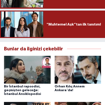
“Muhtemel Aşk”tan ilk tanıtım!
Bunlar da ilginizi çekebilir
Bir İstanbul rapsodisi,
Orhan Kılıç Annem
geçmişten geleceğe:
Ankara'da!
İstanbul Ansiklopedisi