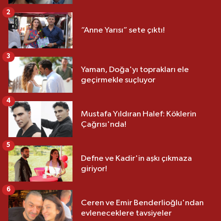
2
“Anne Yarısı” sete çıktı!
3
Yaman, Doğa'yı toprakları ele
geçirmekle suçluyor
4
Mustafa Yıldıran Halef: Köklerin
Çağrısı'nda!
5
Defne ve Kadir'in aşkı çıkmaza
giriyor!
6
Ceren ve Emir Benderlioğlu'ndan
evleneceklere tavsiyeler