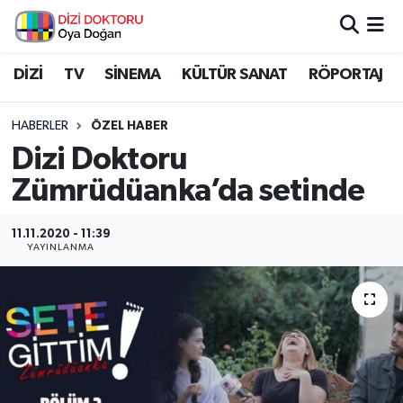
İstanbul Nöbetçi Eczaneler
DİZİ
TV
SİNEMA
KÜLTÜR SANAT
RÖPORTAJ
İstanbul Hava Durumu
HABERLER
ÖZEL HABER
Dizi Doktoru
İstanbul Namaz Vakitleri
Zümrüdüanka’da setinde
İstanbul Trafik Yoğunluk Haritası
11.11.2020 - 11:39
YAYINLANMA
Süper Lig Puan Durumu ve Fikstür
Tüm Manşetler
Son Dakika Haberleri
Haber Arşivi