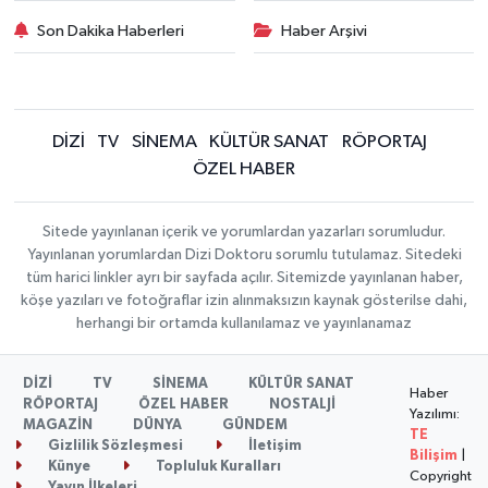
Son Dakika Haberleri
Haber Arşivi
DİZİ
TV
SİNEMA
KÜLTÜR SANAT
RÖPORTAJ
ÖZEL HABER
Sitede yayınlanan içerik ve yorumlardan yazarları sorumludur.
Yayınlanan yorumlardan Dizi Doktoru sorumlu tutulamaz. Sitedeki
tüm harici linkler ayrı bir sayfada açılır. Sitemizde yayınlanan haber,
köşe yazıları ve fotoğraflar izin alınmaksızın kaynak gösterilse dahi,
herhangi bir ortamda kullanılamaz ve yayınlanamaz
DİZİ
TV
SİNEMA
KÜLTÜR SANAT
Haber
RÖPORTAJ
ÖZEL HABER
NOSTALJİ
Yazılımı:
MAGAZİN
DÜNYA
GÜNDEM
TE
Gizlilik Sözleşmesi
İletişim
Bilişim
|
Künye
Topluluk Kuralları
Copyright
Yayın İlkeleri