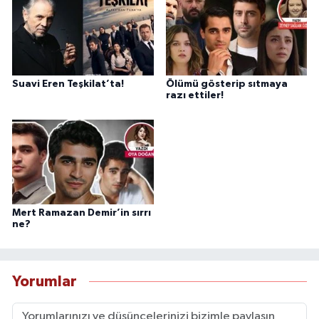
Suavi Eren Teşkilat’ta!
Ölümü gösterip sıtmaya
razı ettiler!
Mert Ramazan Demir’in sırrı
ne?
Yorumlar