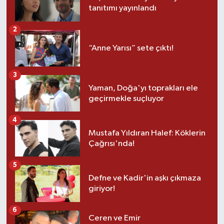
tanıtımı yayınlandı
2
“Anne Yarısı” sete çıktı!
3
Yaman, Doğa'yı toprakları ele
geçirmekle suçluyor
4
Mustafa Yıldıran Halef: Köklerin
Çağrısı'nda!
5
Defne ve Kadir'in aşkı çıkmaza
giriyor!
6
Ceren ve Emir