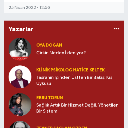
yazılarını İngilizce yazar çünkü özellikle
25 Nisan 2022 - 12:56
Türkiye’den çıkan işlerin yurt dışındaki
izleyiciler tarafından anlaşılmasını,
izlenmesini, ilgi görmesini çok önemser.
Uluslararası alanda Türk dizi ve filmlerine
Yazarlar
gösterilen ilginin artması için yazmaya
devam etmektedir.
OYA DOĞAN
Çirkin Neden İzleniyor?
KLINIK PSIKOLOG HATICE KELTEK
Taşranın İçinden Üstten Bir Bakış: Kış
Uykusu
EBRU TORUN
Sağlık Artık Bir Hizmet Değil, Yönetilen
Bir Sistem