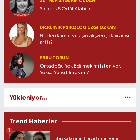
ZEYNEP SAĞLAM ÖZDEN
Sinners 6 Ödül Alabilir
DR.KLINIK PSIKOLOG EZGI ÖZKAN
Neden kumar ve aşırı alışveriş davranışı
arttı?
EBRU TORUN
Ortadoğu Yok Edilmek mi İsteniyor,
Yoksa Yönetilmek mi?
Yükleniyor...
Trend Haberler
1
Başkalarının Hayatı'nın yeni