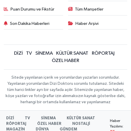
Puan Durumu ve Fikstür
Tüm Manşetler
Son Dakika Haberleri
Haber Arşivi
DİZİ
TV
SİNEMA
KÜLTÜR SANAT
RÖPORTAJ
ÖZEL HABER
Sitede yayınlanan içerik ve yorumlardan yazarları sorumludur.
Yayınlanan yorumlardan Dizi Doktoru sorumlu tutulamaz. Sitedeki
tüm harici linkler ayrı bir sayfada açılır. Sitemizde yayınlanan haber,
köşe yazıları ve fotoğraflar izin alınmaksızın kaynak gösterilse dahi,
herhangi bir ortamda kullanılamaz ve yayınlanamaz
DİZİ
TV
SİNEMA
KÜLTÜR SANAT
Haber
RÖPORTAJ
ÖZEL HABER
NOSTALJİ
Yazılımı:
MAGAZİN
DÜNYA
GÜNDEM