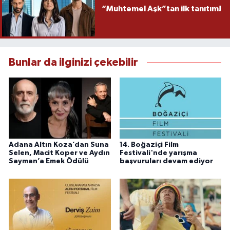
“Muhtemel Aşk”tan ilk tanıtım!
Bunlar da ilginizi çekebilir
Adana Altın Koza’dan Suna
14. Boğaziçi Film
Selen, Macit Koper ve Aydın
Festivali'nde yarışma
Sayman’a Emek Ödülü
başvuruları devam ediyor