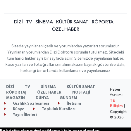
DİZİ
TV
SİNEMA
KÜLTÜR SANAT
RÖPORTAJ
ÖZEL HABER
Sitede yayınlanan içerik ve yorumlardan yazarları sorumludur.
Yayınlanan yorumlardan Dizi Doktoru sorumlu tutulamaz. Sitedeki
tüm harici linkler ayrı bir sayfada açılır. Sitemizde yayınlanan haber,
köşe yazıları ve fotoğraflar izin alınmaksızın kaynak gösterilse dahi,
herhangi bir ortamda kullanılamaz ve yayınlanamaz
DİZİ
TV
SİNEMA
KÜLTÜR SANAT
Haber
RÖPORTAJ
ÖZEL HABER
NOSTALJİ
Yazılımı:
MAGAZİN
DÜNYA
GÜNDEM
TE
Gizlilik Sözleşmesi
İletişim
Bilişim
|
Künye
Topluluk Kuralları
Copyright
Yayın İlkeleri
© 2026