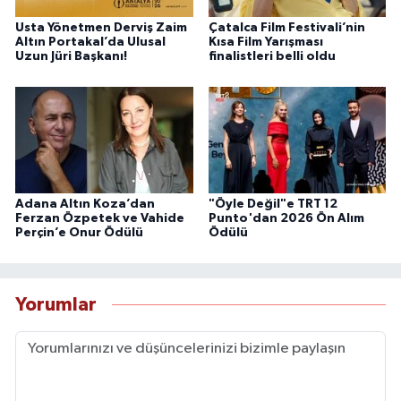
Usta Yönetmen Derviş Zaim
Çatalca Film Festivali’nin
Altın Portakal’da Ulusal
Kısa Film Yarışması
Uzun Jüri Başkanı!
finalistleri belli oldu
Adana Altın Koza’dan
"Öyle Değil"e TRT 12
Ferzan Özpetek ve Vahide
Punto'dan 2026 Ön Alım
Perçin’e Onur Ödülü
Ödülü
Yorumlar