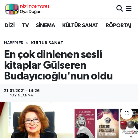
İstanbul Nöbetçi Eczaneler
DİZİ
TV
SİNEMA
KÜLTÜR SANAT
RÖPORTAJ
İstanbul Hava Durumu
HABERLER
KÜLTÜR SANAT
En çok dinlenen sesli
İstanbul Namaz Vakitleri
kitaplar Gülseren
İstanbul Trafik Yoğunluk Haritası
Budayıcıoğlu'nun oldu
Süper Lig Puan Durumu ve Fikstür
21.01.2021 - 14:26
YAYINLANMA
Tüm Manşetler
Son Dakika Haberleri
Haber Arşivi