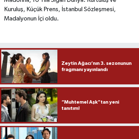
Kuruluş, Küçük Prens, İstanbul Sözleşmesi,
Madalyonun İçi oldu.
Zeytin Ağacı’nın 3. sezonunun
fragmanı yayınlandı
“Muhtemel Aşk”tan yeni
tanıtım!