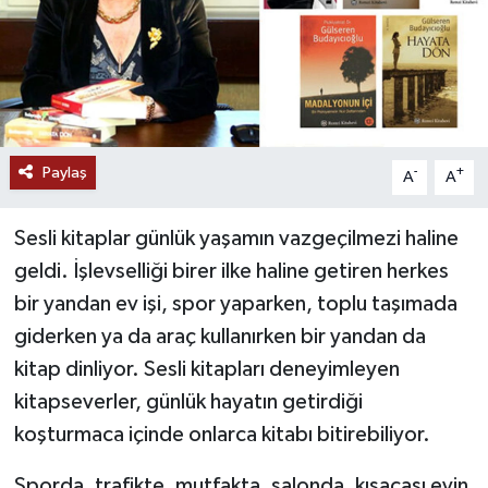
Paylaş
-
+
A
A
Sesli kitaplar günlük yaşamın vazgeçilmezi haline
geldi. İşlevselliği birer ilke haline getiren herkes
bir yandan ev işi, spor yaparken, toplu taşımada
giderken ya da araç kullanırken bir yandan da
kitap dinliyor. Sesli kitapları deneyimleyen
kitapseverler, günlük hayatın getirdiği
koşturmaca içinde onlarca kitabı bitirebiliyor.
Sporda, trafikte, mutfakta, salonda, kısacası evin