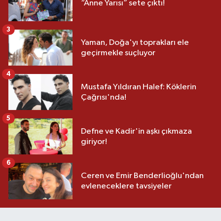
“Anne Yarısı” sete çıktı!
3
Yaman, Doğa'yı toprakları ele
geçirmekle suçluyor
4
Mustafa Yıldıran Halef: Köklerin
Çağrısı'nda!
5
Defne ve Kadir'in aşkı çıkmaza
giriyor!
6
Ceren ve Emir Benderlioğlu'ndan
evleneceklere tavsiyeler