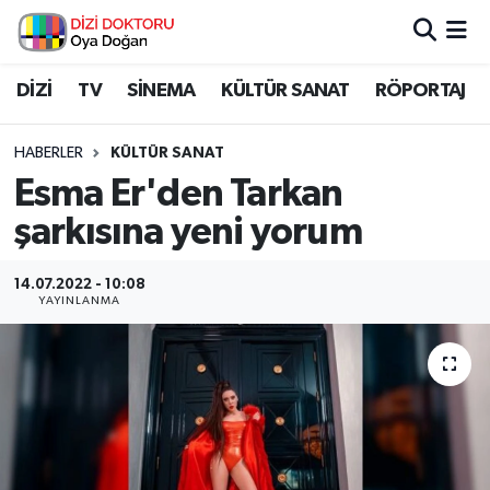
İstanbul Nöbetçi Eczaneler
DİZİ
TV
SİNEMA
KÜLTÜR SANAT
RÖPORTAJ
İstanbul Hava Durumu
HABERLER
KÜLTÜR SANAT
Esma Er'den Tarkan
İstanbul Namaz Vakitleri
şarkısına yeni yorum
İstanbul Trafik Yoğunluk Haritası
14.07.2022 - 10:08
YAYINLANMA
Süper Lig Puan Durumu ve Fikstür
Tüm Manşetler
Son Dakika Haberleri
Haber Arşivi