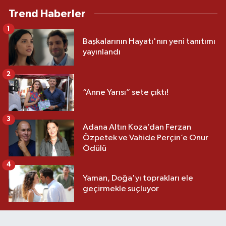
Trend Haberler
1
Başkalarının Hayatı'nın yeni tanıtımı
yayınlandı
2
“Anne Yarısı” sete çıktı!
3
Adana Altın Koza’dan Ferzan
Özpetek ve Vahide Perçin’e Onur
Ödülü
4
Yaman, Doğa'yı toprakları ele
geçirmekle suçluyor