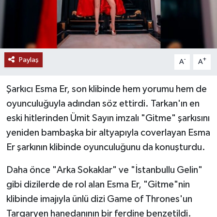
Paylaş
-
+
A
A
Şarkıcı Esma Er, son klibinde hem yorumu hem de
oyunculuğuyla adından söz ettirdi. Tarkan'ın en
eski hitlerinden Ümit Sayın imzalı "Gitme" şarkısını
yeniden bambaşka bir altyapıyla coverlayan Esma
Er şarkının klibinde oyunculuğunu da konuşturdu.
Daha önce "Arka Sokaklar" ve "İstanbullu Gelin"
gibi dizilerde de rol alan Esma Er, "Gitme"nin
klibinde imajıyla ünlü dizi Game of Thrones'un
Targaryen hanedanının bir ferdine benzetildi.