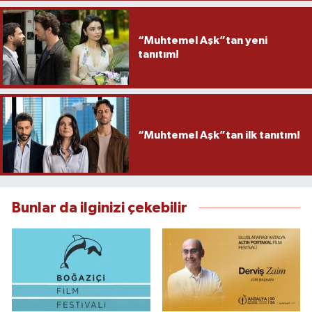
“Muhtemel Aşk”tan yeni
tanıtım!
“Muhtemel Aşk”tan ilk tanıtım!
Bunlar da ilginizi çekebilir