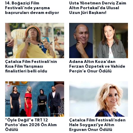
14. Boğaziçi Film
Usta Yönetmen Derviş Zaim
Festivali'nde yarışma
Altın Portakal’da Ulusal
başvuruları devam ediyor
Uzun Jüri Başkanı!
Çatalca Film Festivali’nin
Adana Altın Koza’dan
Kısa Film Yarışması
Ferzan Özpetek ve Vahide
finalistleri belli oldu
Perçin’e Onur Ödülü
"Öyle Değil"e TRT 12
Çatalca Film Festivali’nden
Punto'dan 2026 Ön Alım
Hale Soygazi’ye Altın
Ödülü
Erguvan Onur Ödülü