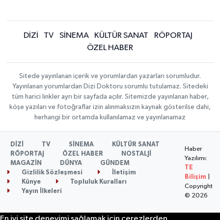
DİZİ
TV
SİNEMA
KÜLTÜR SANAT
RÖPORTAJ
ÖZEL HABER
Sitede yayınlanan içerik ve yorumlardan yazarları sorumludur.
Yayınlanan yorumlardan Dizi Doktoru sorumlu tutulamaz. Sitedeki
tüm harici linkler ayrı bir sayfada açılır. Sitemizde yayınlanan haber,
köşe yazıları ve fotoğraflar izin alınmaksızın kaynak gösterilse dahi,
herhangi bir ortamda kullanılamaz ve yayınlanamaz
DİZİ
TV
SİNEMA
KÜLTÜR SANAT
Haber
RÖPORTAJ
ÖZEL HABER
NOSTALJİ
Yazılımı:
MAGAZİN
DÜNYA
GÜNDEM
TE
Gizlilik Sözleşmesi
İletişim
Bilişim
|
Künye
Topluluk Kuralları
Copyright
Yayın İlkeleri
© 2026
En iyi site deneyimi sağlamak için çerezlerden